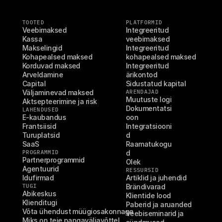
TOOTED
PLATFORMID
Veebimaksed
Integreeritud 
Kassa
veebimaksed
Makselingid
Integreeritud 
Kohapealsed maksed
kohapealsed maksed
Korduvad maksed
Integreeritud 
Arveldamine
ärikontod
Capital
Sidustatud kapital
Väljaminevad maksed
ARENDAJAD
Muutuste logi
Aktsepteerimine ja risk
Dokumentatsi
LAHENDUSED
E-kaubandus
oon
Frantsiisid
Integratsiooni
Turuplatsid
d
SaaS
Raamatukogu
PROGRAMMID
d
Partnerprogrammid
Olek
Agentuurid
RESSURSID
Idufirmad
Artiklid ja juhendid
TUGI
Brändivarad
Abikeskus
Klientide lood
Klienditugi
Paberid ja aruanded
Võta ühendust müügiosakonnaga
Veebiseminarid ja 
Miks on teie pangaväljavõttel 