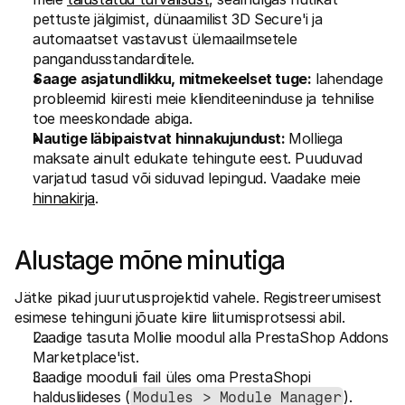
pettuste jälgimist, dünaamilist 3D Secure'i ja 
automaatset vastavust ülemaailmsetele 
pangandusstandarditele.
Saage asjatundlikku, mitmekeelset tuge:
 lahendage 
probleemid kiiresti meie klienditeeninduse ja tehnilise 
toe meeskondade abiga.
Nautige läbipaistvat hinnakujundust: 
Molliega 
maksate ainult edukate tehingute eest. Puuduvad 
varjatud tasud või siduvad lepingud. Vaadake meie 
hinnakirja
.
Alustage mõne minutiga
Jätke pikad juurutusprojektid vahele. Registreerumisest 
esimese tehinguni jõuate kiire liitumisprotsessi abil.
Laadige tasuta Mollie moodul alla PrestaShop Addons 
Marketplace'ist.
Laadige mooduli fail üles oma PrestaShopi 
haldusliideses (
).
Modules > Module Manager