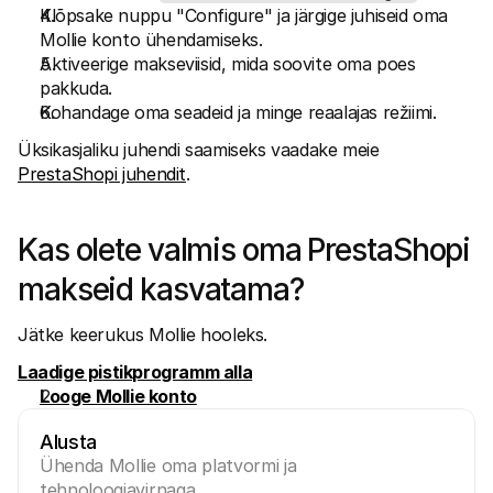
Klõpsake nuppu "Configure" ja järgige juhiseid oma 
Mollie konto ühendamiseks.
Aktiveerige makseviisid, mida soovite oma poes 
pakkuda.
Kohandage oma seadeid ja minge reaalajas režiimi. 
Üksikasjaliku juhendi saamiseks vaadake meie 
PrestaShopi juhendit
.
Kas olete valmis oma PrestaShopi 
makseid kasvatama?
Jätke keerukus Mollie hooleks.
Laadige pistikprogramm alla
Looge Mollie konto
Alusta
Ühenda Mollie oma platvormi ja 
tehnoloogiavirnaga