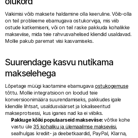
olukord
Ostlejatele
Uuri välja, miks Mollie on sinu pangakontolehel
Vaikimisi võib maksete haldamine olla keeruline. Võib-olla 
Mollie klientidele
on teil probleeme ebamugava ostukorviga, mis viib 
Külastage meie klienditoe meeskonda
Võta ühendust müügitiimiga
ostude katkemiseni, või on teil raske pakkuda kohalikke 
Avasta, kuidas me saame sinu ettevõtet aidata
makseviise, mida teie rahvusvahelised kliendid usaldavad. 
Mollie pakub paremat viisi kasvamiseks.
Suurendage kasvu nutikama 
makselehega
Lõpetage müügi kaotamine ebamugava 
ostukogemuse
tõttu. Mollie integratsioon on loodud teie 
konversioonimäära suurendamiseks, pakkudes igale 
kliendile lihtsat, usaldusväärset ja lokaliseeritud 
makseprotsessi, kus iganes nad ka ei viibiks.
Pakkuge kõiki populaarseid makseviise: 
võtke kohe 
vastu üle 
35 kohaliku ja ülemaailmse makseviisi
, 
sealhulgas krediit- ja deebetkaardid, PayPal, Klarna, 