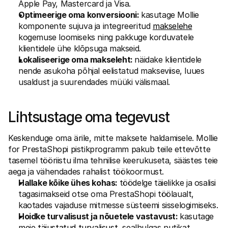
Apple Pay, Mastercard ja Visa.
Optimeerige oma konversiooni: 
kasutage Mollie 
komponente sujuva ja integreeritud 
makselehe
kogemuse loomiseks ning pakkuge korduvatele 
klientidele ühe klõpsuga makseid.
Lokaliseerige oma makseleht: 
näidake klientidele 
nende asukoha põhjal eelistatud makseviise, luues 
usaldust ja suurendades müüki välismaal.
Lihtsustage oma tegevust
Keskenduge oma ärile, mitte maksete haldamisele. Mollie 
for PrestaShopi pistikprogramm pakub teile ettevõtte 
tasemel tööriistu ilma tehnilise keerukuseta, säästes teie 
aega ja vähendades rahalist töökoormust.
Hallake kõike ühes kohas: 
töödelge täielikke ja osalisi 
tagasimakseid otse oma PrestaShopi töölaualt, 
kaotades vajaduse mitmesse süsteemi sisselogimiseks.
Hoidke turvalisust ja nõuetele vastavust: 
kasutage 
meie 
täiustatud turvalisust
, sealhulgas nutikat 