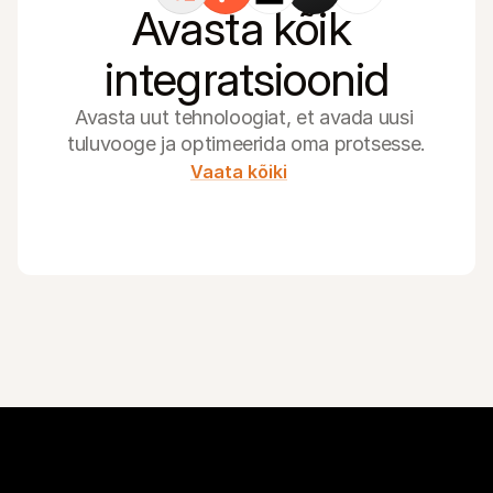
Avasta kõik 
integratsioonid
Avasta uut tehnoloogiat, et avada uusi 
tuluvooge ja optimeerida oma protsesse.
Vaata kõiki