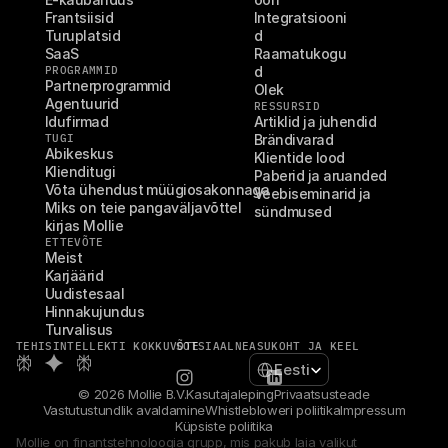
Frantsiisid
Integratsiooni
Turuplatsid
d
SaaS
Raamatukogu
PROGRAMMID
d
Partnerprogrammid
Olek
Agentuurid
RESSURSID
Idufirmad
Artiklid ja juhendid
TUGI
Brändivarad
Abikeskus
Klientide lood
Klienditugi
Paberid ja aruanded
Võta ühendust müügiosakonnaga
Veebiseminarid ja 
Miks on teie pangaväljavõttel 
sündmused
kirjas Mollie
ETTEVÕTE
Meist
Karjäärid
Uudistesaal
Hinnakujundus
Turvalisus
TEHISINTELLEKTI KOKKUVÕTE
SOTSIAALNE
ASUKOHT JA KEEL
Select Language
Eesti
© 2026 Mollie B.V.
Kasutajaleping
Privaatsusteade
Vastutustundlik avaldamine
Whistlebloweri poliitika
Impressum
Küpsiste poliitika
Mollie on finantstehnoloogia grupp, mis pakub laia valikut 