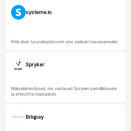
Ostlejatele
Uuri välja, miks Mollie on sinu pangakontolehel
systeme.io
Mollie klientidele
Külastage meie klienditoe meeskonda
Võta ühendust müügitiimiga
Avasta, kuidas me saame sinu ettevõtet aidata
Kõik-ühes turundusplatvorm sinu veebiäri kasvatamiseks
Spryker
Makselahendused, mis vastavad Sprykeri paindlikkusele 
ja ettevõtte mastaabile.
Briqpay