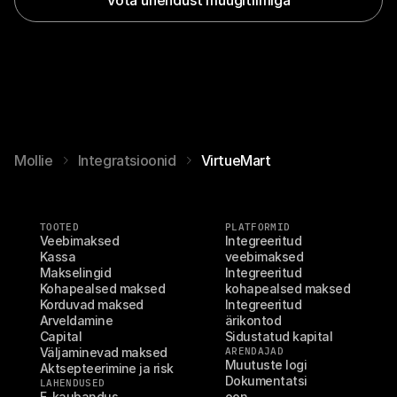
Mollie
Integratsioonid
VirtueMart
TOOTED
PLATFORMID
Veebimaksed
Integreeritud 
Kassa
veebimaksed
Makselingid
Integreeritud 
Kohapealsed maksed
kohapealsed maksed
Korduvad maksed
Integreeritud 
Arveldamine
ärikontod
Capital
Sidustatud kapital
Väljaminevad maksed
ARENDAJAD
Muutuste logi
Aktsepteerimine ja risk
Dokumentatsi
LAHENDUSED
E-kaubandus
oon