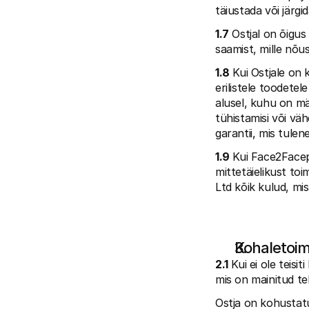
täiustada või järgi
1.7
 Ostjal on õigus
saamist, mille nõu
1.8
 Kui Ostjale on
erilistele toodetel
alusel, kuhu on mär
tühistamisi või vä
garantii, mis tulen
1.9
 Kui Face2Facep
mittetäielikust t
Ltd kõik kulud, mi
Kohaletoi
2.1
 Kui ei ole teisi
mis on mainitud te
Ostja on kohustat