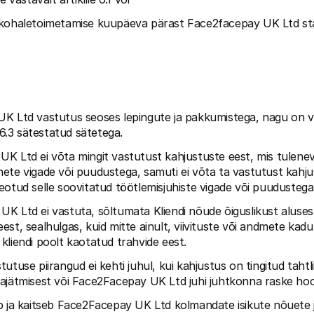
 kohaletoimetamise kuupäeva pärast Face2facepay UK Ltd st
 Ltd vastutus seoses lepingute ja pakkumistega, nagu on viidat
s 6.3 sätestatud sätetega.
K Ltd ei võta mingit vastutust kahjustuste eest, mis tulenev
ete vigade või puudustega, samuti ei võta ta vastutust kahjus
eotud selle soovitatud töötlemisjuhiste vigade või puudustega
K Ltd ei vastuta, sõltumata Kliendi nõude õiguslikust alusest
st, sealhulgas, kuid mitte ainult, viivituste või andmete kadu
kliendi poolt kaotatud trahvide eest.
utuse piirangud ei kehti juhul, kui kahjustus on tingitud tahtli
ajätmisest või Face2Facepay UK Ltd juhi juhtkonna raske hoo
b ja kaitseb Face2Facepay UK Ltd kolmandate isikute nõuete ja 