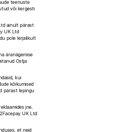
uude teenuste 
ud või kergesti 
d ainult pärast 
y UK Ltd 
pole kirjalikult 
ma äranägemise 
itanud Ostja 
asid, kui 
lude kõikumised 
 pärast lepingu 
reklaamides jne. 
ce2Facepay UK Ltd 
duses, et neid 