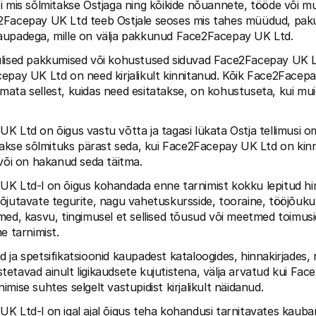
i mis sõlmitakse Ostjaga ning kõikide nõuannete, tööde või m
2Facepay UK Ltd teeb Ostjale seoses mis tahes müüdud, pakut
aupadega, mille on välja pakkunud Face2Facepay UK Ltd.
lised pakkumised või kohustused siduvad Face2Facepay UK Lt
epay UK Ltd on need kirjalikult kinnitanud. Kõik Face2Facepa
ata sellest, kuidas need esitatakse, on kohustuseta, kui muidu 
K Ltd on õigus vastu võtta ja tagasi lükata Ostja tellimusi o
etakse sõlmituks pärast seda, kui Face2Facepay UK Ltd on kinn
 või on hakanud seda täitma.
K Ltd-l on õigus kohandada enne tarnimist kokku lepitud hind
õjutavate tegurite, nagu vahetuskursside, tooraine, tööjõuku
med, kasvu, tingimusel et sellised tõusud või meetmed toimusid
e tarnimist.
did ja spetsifikatsioonid kaupadest kataloogides, hinnakirjades, 
etavad ainult ligikaudsete kujutistena, välja arvatud kui Fa
mise suhtes selgelt vastupidist kirjalikult näidanud.
K Ltd-l on igal ajal õigus teha kohandusi tarnitavates kauban