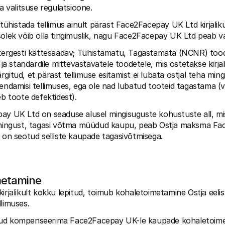
da valitsuse regulatsioone.
 tühistada tellimus ainult pärast Face2Facepay UK Ltd kirjalik
solek võib olla tingimuslik, nagu Face2Facepay UK Ltd peab va
 kergesti kättesaadav; Tühistamatu, Tagastamata (NCNR) toode
e ja standardile mittevastavatele toodetele, mis ostetakse kirjali
gitud, et pärast tellimuse esitamist ei lubata ostjal teha ming
hendamisi tellimuses, ega ole nad lubatud tooteid tagastama (vä
eb toote defektidest).
ay UK Ltd on seaduse alusel mingisuguste kohustuste all, mis 
oimingust, tagasi võtma müüdud kaupu, peab Ostja maksma F
s on seotud selliste kaupade tagasivõtmisega.
metamine
ti kirjalikult kokku lepitud, toimub kohaletoimetamine Ostja eelis
llimuses.
ud kompenseerima Face2Facepay UK-le kaupade kohaletoimet