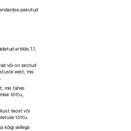
andardse pakutud 
ud artiklis 1.1, 
ad või on seotud 
tuste eest, mis 
.
, mis tahes 
mise tõttu, 
kust teost või 
letuse tõttu.
kõigi sellega 