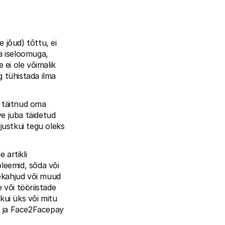
jõud) tõttu, ei 
a iseloomuga, 
i ole võimalik 
 tühistada ilma 
 täitnud oma 
e juba täidetud 
justkui tegu oleks 
artikli 
leemid, sõda või 
ekahjud või muud 
õi tööriistade 
ui üks või mitu 
 ja Face2Facepay 