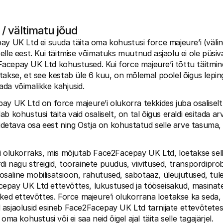
 / vältimatu jõud
ay UK Ltd ei suuda täita oma kohustusi force majeure’i (väline 
elle eest. Kui täitmise võimatuks muutnud asjaolu ei ole püsiv
cepay UK Ltd kohustused. Kui force majeure’i tõttu täitmine e
takse, et see kestab üle 6 kuu, on mõlemal poolel õigus leping
da võimalikke kahjusid.
ay UK Ltd on force majeure’i olukorra tekkides juba osaliselt
b kohustusi täita vaid osaliselt, on tal õigus eraldi esitada arv
äidetava osa eest ning Ostja on kohustatud selle arve tasuma, 
i olukorraks, mis mõjutab Face2Facepay UK Ltd, loetakse selle 
i nagu streigid, toorainete puudus, viivitused, transpordiprob
i osaline mobilisatsioon, rahutused, sabotaaz, üleujutused, tul
pay UK Ltd ettevõttes, lukustused ja tööseisakud, masinate v
kked ettevõttes. Force majeure’i olukorrana loetakse ka seda, k
 asjaolusid esineb Face2Facepay UK Ltd tarnijate ettevõtetes
oma kohustusi või ei saa neid õigel ajal täita selle tagajärjel.