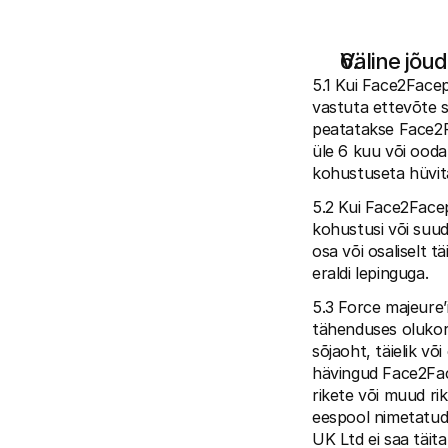
Väline jõud
5.1 Kui Face2Facep
vastuta ettevõte s
peatatakse Face2Fa
üle 6 kuu või ooda
kohustuseta hüvita
5.2 Kui Face2Facep
kohustusi või suuda
osa või osaliselt t
eraldi lepinguga.
5.3 Force majeure’
tähenduses olukord
sõjaoht, täielik võ
hävingud Face2Face
rikete või muud ri
eespool nimetatud
UK Ltd ei saa täita 