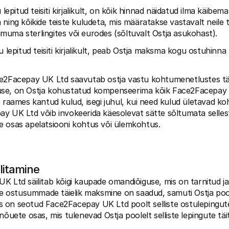
 lepitud teisiti kirjalikult, on kõik hinnad näidatud ilma käibema
ning kõikide teiste kuludeta, mis määratakse vastavalt neile ti
uma sterlingites või eurodes (sõltuvalt Ostja asukohast).
u lepitud teisiti kirjalikult, peab Ostja maksma kogu ostuhinna tä
ce2Facepay UK Ltd saavutab ostja vastu kohtumenetlustes täie
se, on Ostja kohustatud kompenseerima kõik Face2Facepay 
e raames kantud kulud, isegi juhul, kui need kulud ületavad k
y UK Ltd võib invokeerida käesolevat sätte sõltumata sellest
e osas apelatsiooni kohtus või ülemkohtus.
litamine
 Ltd säilitab kõigi kaupade omandiõiguse, mis on tarnitud ja 
ide ostusummade täielik maksmine on saadud, samuti Ostja pool
 on seotud Face2Facepay UK Ltd poolt selliste ostulepingut
nõuete osas, mis tulenevad Ostja poolelt selliste lepingute täi