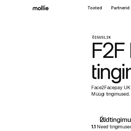
Tooted
Partnerid
ÕIGUSLIK
F2F 
ting
Face2Facepay UK
Müügi tingimused.
Üldtingim
1.1
 Need tingimuse