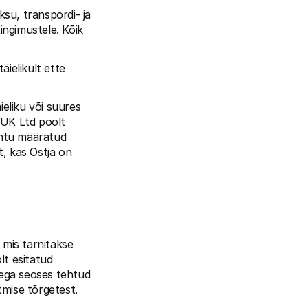
ksu, transpordi- ja 
ngimustele. Kõik 
ielikult ette 
liku või suures 
UK Ltd poolt 
ohtu määratud 
, kas Ostja on 
mis tarnitakse 
t esitatud 
ega seoses tehtud 
tmise tõrgetest.