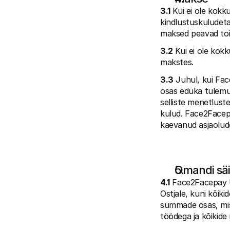
3.1
 Kui ei ole kokku
kindlustuskuludeta 
maksed peavad toim
3.2
 Kui ei ole kokk
makstes.
3.3
 Juhul, kui Fa
osas eduka tulemu
selliste menetlust
kulud. Face2Facepa
kaevanud asjaolud
Omandi säi
4.1
 Face2Facepay UK
Ostjale, kuni kõik
summade osas, mis
töödega ja kõikide 