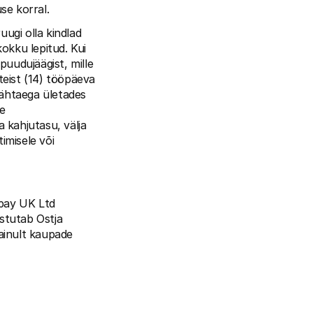
se korral.
gi olla kindlad 
okku lepitud. Kui 
uudujäägist, mille 
eist (14) tööpäeva 
ähtaega ületades 
e 
kahjutasu, välja 
imisele või 
pay UK Ltd 
stutab Ostja 
ainult kaupade 