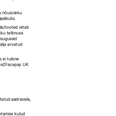
u nõusoleku 
jalikuks.
/tooted viitab 
ku tellimuse 
isuguseid 
lja arvatud 
ei tulene 
ace2Facepay UK 
tatud aadressile, 
amise kulud 