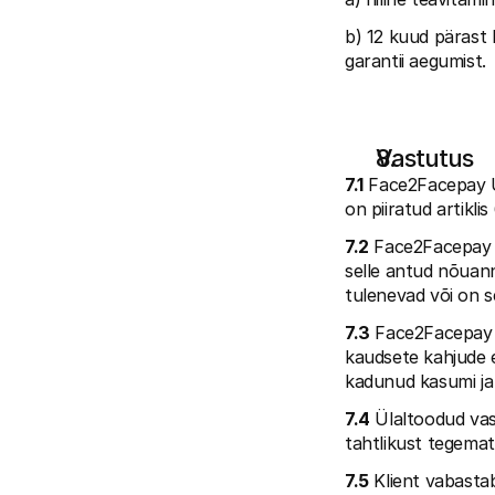
b) 12 kuud pärast
garantii aegumist.
Vastutus
7.1
 Face2Facepay UK
on piiratud artikli
7.2
 Face2Facepay U
selle antud nõuann
tulenevad või on s
7.3
 Face2Facepay U
kaudsete kahjude ee
kadunud kasumi ja 
7.4
 Ülaltoodud vast
tahtlikust tegemat
7.5
 Klient vabasta