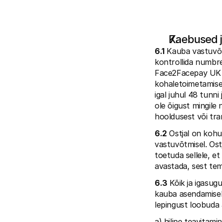
Kaebused j
6.1
 Kauba vastuvõt
kontrollida numbre
Face2Facepay UK L
kohaletoimetamise 
igal juhul 48 tunni
ole õigust mingile 
hooldusest või tr
6.2
 Ostjal on kohu
vastuvõtmisel. Ostj
toetuda sellele, et
avastada, sest tem
6.3
 Kõik ja igasu
kauba asendamiseks
lepingust loobuda 
a) hiline teavitamin