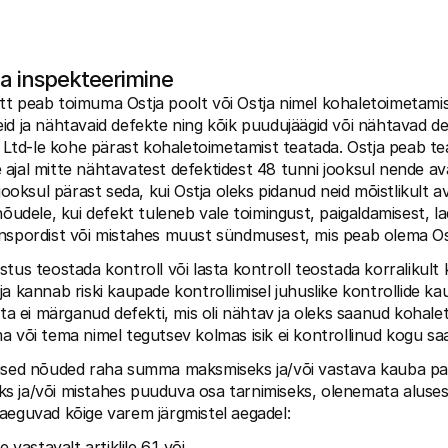
a inspekteerimine
t peab toimuma Ostja poolt või Ostja nimel kohaletoimetamise 
id ja nähtavaid defekte ning kõik puudujäägid või nähtavad def
td-le kohe pärast kohaletoimetamist teatada. Ostja peab te
ajal mitte nähtavatest defektidest 48 tunni jooksul nende ava
 jooksul pärast seda, kui Ostja oleks pidanud neid mõistlikult av
nõudele, kui defekt tuleneb vale toimingust, paigaldamisest, la
anspordist või mistahes muust sündmusest, mis peab olema Ost
stus teostada kontroll või lasta kontroll teostada korralikult
a kannab riski kaupade kontrollimisel juhuslike kontrollide kau
 ta ei märganud defekti, mis oli nähtav ja oleks saanud kohalet
a või tema nimel tegutsev kolmas isik ei kontrollinud kogu saa
gused nõuded raha summa maksmiseks ja/või vastava kauba par
 ja/või mistahes puuduva osa tarnimiseks, olenemata alusest,
aeguvad kõige varem järgmistel aegadel:
e vastavalt artiklile 6.1 või