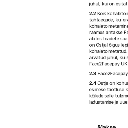
juhul, kui on esit
2.2
 Kõik kohaleto
tähtaegade, kui era
kohaletoimetamine 
raames antakse Fac
alates teadete saa
on Ostjal õigus lep
kohaletoimetatud. 
arvatud juhul, kui s
Face2Facepay UK L
2.3
 Face2Facepay 
2.4
 Ostja on kohu
esimese taotluse k
kõikide selle tule
ladustamise ja uue
Makse