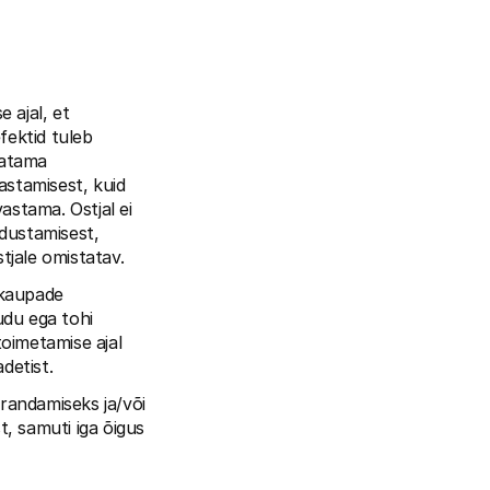
ajal, et 
ektid tuleb 
atama 
stamisest, kuid 
astama. Ostjal ei 
dustamisest, 
jale omistatav.
 kaupade 
du ega tohi 
oimetamise ajal 
detist.
andamiseks ja/või 
 samuti iga õigus 