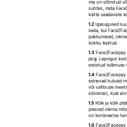
mis on sõlmitud võ
suhtes, mida Face
kätte saadavate k
1.2
 Igasugused suu
seda, kui Face2Fac
pakkumised, olenem
kokku lepitud.
1.3
 Face2Facepay U
järgi. Lepingut lo
esitatud tellimuse
1.4
 Face2Facepay U
esinevad kulusid m
või valitsuse meet
sõlmimist, kuid enn
1.5
 Kõik ja kõik pil
peavad olema mõist
on konkreetse tarni
1.6
 Face2Facepay U