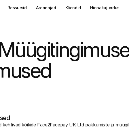
Ressursid
Arendajad
Kliendid
Hinnakujundus
Müügitingimused
imused
used
d kehtivad kõikide Face2Facepay UK Ltd pakkumiste ja müügil