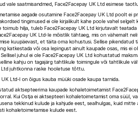
atud vale saatmisandmed, Face2Facepay UK Ltd esimese taotlu
imetamise aegade osutamine Face2Facepay UK Ltd poolt ei pruu
kordsed tingimused ei ole kirjalikult kahe poole vahel selgelt k
toimub hilja, tuleb Face2Facepay UK Ltd kirjutavalt teatada p
e2Facepay UK Ltd-le mõistlik tähtaeg, mis on vähemalt nelit
mise kuupäevast, et täita oma kohustusi. Sellise pikendatud t
ing katkestada või osa lepingust ainult kaupade osas, mis ei ol
Sellisel juhul ei ole Face2Facepay UK Ltd kohustatud maksma 
elline kahju on tagajärg tahtlikule toimingule või tahtlikule vält
td juhtkonna raske hooletuse tõttu.
UK Ltd-l on õigus kauba müüki osade kaupa tarnida.
statud aktsepteerima kaupade kohaletoimetamist Face2Face
orral. Kui Ostja ei aktsepteeri kohaletoimetamist oma süül, va
musena tekkinud kulude ja kahjude eest, sealhulgas, kuid mitte 
sti kohaletoimetamise kulude eest.