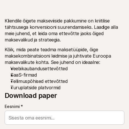
Kliendile õigete makseviiside pakkumine on kriitilise 
tähtsusega konversiooni suurendamiseks. Laadige alla 
meie juhend, et leida oma ettevõtte jaoks õiged 
maksevalikud ja strateegia.
Tehnilised ressursid
Mollie 
Arendajate portaal
Doku
Kõik, mida peate teadma maksetüüpide, õige 
Avasta arendaja ressursid ja uuendused
Uuri m
Raamatukogud
Olek
maksekombinatsiooni leidmise ja juhtivate Euroopa 
Integreeri Mollie valmis raamatukogudega
Kontro
maksevalikute kohta. See juhend on ideaalne:
Discordi kogukond
Muutu
Veebikaubandusettevõtted
Liitu meie arendajate kogukonnaga
Tutvu 
SaaS-firmad
Mollie kohta
Mollie 
Hinnakujundus
Artikl
Tellimuspõhised ettevõtted
Vaata meie hindasid
Avasta
Turuplatside platvormid
Meist
Edul
Download paper
Tutvu meie loo ja väärtustega 
Vaata,
lähemalt
klient
Uudised
Paber
Eesnimi
*
Loe uusimaid Mollie uudiseid
Lae al
Karjäärid
Tule meie juurde tööle - me otsime 
inimesi!
Kontakt