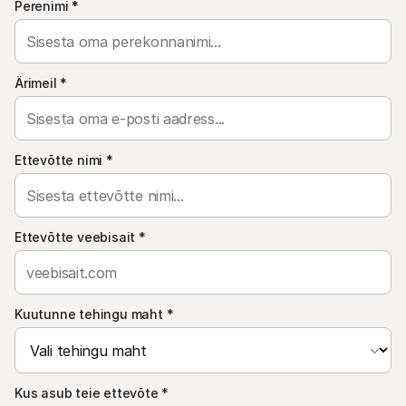
Perenimi
*
Ostlejatele
Uuri välja, miks Mollie on sinu pangakontolehel
Mollie klientidele
Külastage meie klienditoe meeskonda
Võta ühendust müügitiimiga
Ärimeil
*
Avasta, kuidas me saame sinu ettevõtet aidata
Ettevõtte nimi
*
Ettevõtte veebisait
*
Kuutunne tehingu maht
*
Kus asub teie ettevõte
*