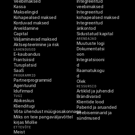
Veebimaksed
Integreeritud 
Kassa
veebimaksed
Makselingid
Integreeritud 
Kohapealsed maksed
kohapealsed maksed
Korduvad maksed
Integreeritud 
Arveldamine
ärikontod
Capital
Sidustatud kapital
Väljaminevad maksed
ARENDAJAD
Muutuste logi
Aktsepteerimine ja risk
Dokumentatsi
LAHENDUSED
E-kaubandus
oon
Frantsiisid
Integratsiooni
Turuplatsid
d
SaaS
Raamatukogu
PROGRAMMID
d
Partnerprogrammid
Olek
Agentuurid
RESSURSID
Idufirmad
Artiklid ja juhendid
TUGI
Brändivarad
Abikeskus
Klientide lood
Klienditugi
Paberid ja aruanded
Võta ühendust müügiosakonnaga
Veebiseminarid ja 
Miks on teie pangaväljavõttel 
sündmused
kirjas Mollie
ETTEVÕTE
Meist