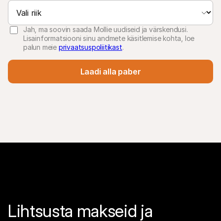
Jah, ma soovin saada Mollie uudiseid ja värskendusi.
Lisainformatsiooni sinu andmete käsitlemise kohta, loe
palun meie
privaatsuspoliitikast
.
Laadi alla paber
Lihtsusta makseid ja 