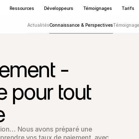
Ressources
Développeurs
Témoignages
Tarifs
Actualités
Connaissance & Perspectives
Témoignages
iement -
e pour tout
e
sion... Nous avons préparé une 
prendre vos taux de paiement, avec 