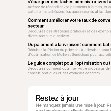
s’épargner des tâches administratives f
Arrêtez de réconcilier vos paiements à la main, et am
collecter les adhésions, les abonnements et les dons
ligne de code.
Comment améliorer votre taux de convers
secteur
Découvrez des stratégies pratiques et des exemples
divers secteurs d'activité.
Du paiement à la livraison : comment bât
Réduisez la friction du paiement à la livraison pou
d'optimisation de Mollie et Sendcloud pour accroît
Le guide complet pour l'optimisation du
Découvrez comment optimiser votre processus de p
conseils pratiques et des exemples concrets.
Restez à jour
Ne manquez jamais une mise à jour. Re
des témoignages clients directement d