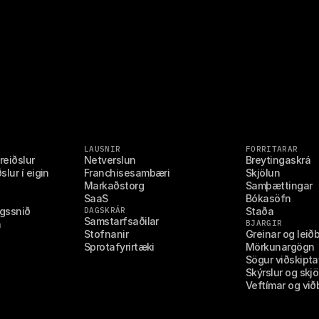
LAUSNIR
FORRITARAR
reiðslur
Netverslun
Breytingaskrá
lur í eigin 
Franchisesambæri
Skjölun
Markaðstorg
Samþættingar
SaaS
Bókasöfn
ngssnið
DAGSKRÁR
Staða
Samstarfsaðilar
n
BJARGIR
Stofnanir
Greinar og leið
Sprotafyrirtæki
Mörkunargögn
Sögur viðskipta
Skýrslur og skjö
Veftímar og við
R