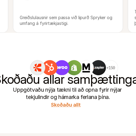
Greiðslulausnir sem passa við lipurð Spryker og 
umfang á fyrirtækjastigi.
+150
koðaðu allar samþætting
Uppgötvaðu nýja tækni til að opna fyrir nýjar 
tekjulindir og hámarka ferlana þína.
Skoðaðu allt