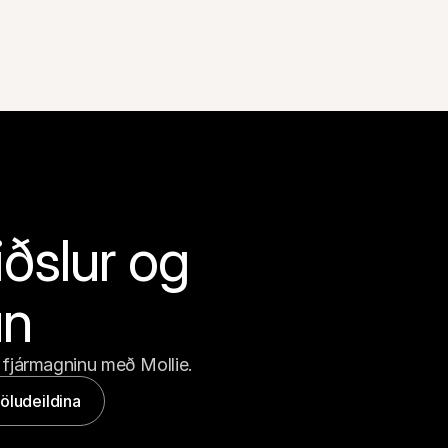
ðslur og 
un
 fjármagninu með Mollie.
öludeildina