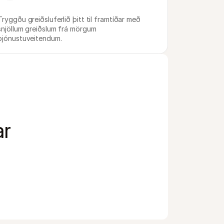
Tryggðu greiðsluferlið þitt til framtíðar með 
snjöllum greiðslum frá mörgum 
þjónustuveitendum.
ar