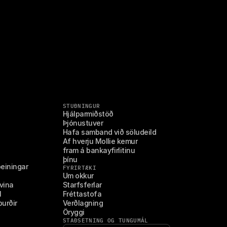
STUÐNINGUR
Hjálparmiðstöð
Þjónustuver
Hafa samband við söludeild
Af hverju Mollie kemur 
fram á bankayfirlitinu 
þínu
beiningar
FYRIRTÆKI
Um okkur
vina
Starfsferlar
l
Fréttastofa
burðir
Verðlagning
Öryggi
STAÐSETNING OG TUNGUMÁL