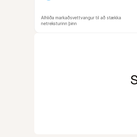
Alhliða markaðsvettvangur til að stækka 
netreksturinn þinn
S