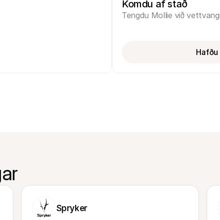
Komdu af stað
Tengdu Mollie við vettvang
Hafðu 
ar
Spryker