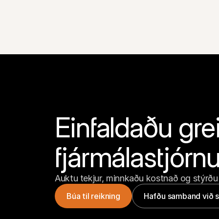
Einfaldaðu grei
fjármálastjórn
Auktu tekjur, minnkaðu kostnað og stýrðu
Búa til reikning
Hafðu samband við s