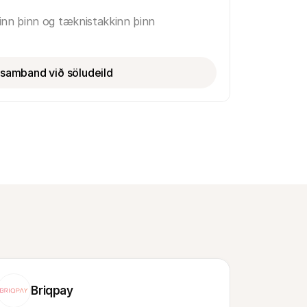
inn þinn og tæknistakkinn þinn
samband við söludeild
Briqpay