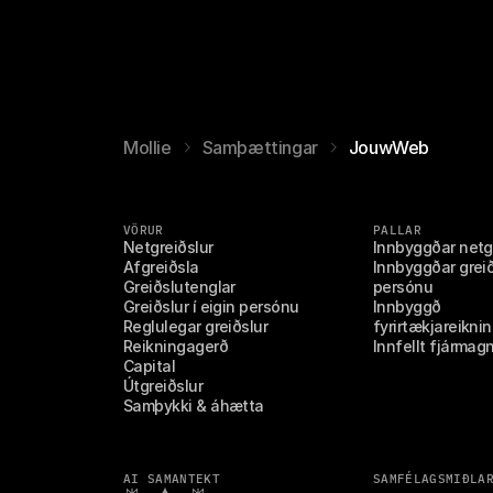
Mollie
Samþættingar
JouwWeb
VÖRUR
PALLAR
Netgreiðslur
Innbyggðar netg
Afgreiðsla
Innbyggðar greiðs
Greiðslutenglar
persónu
Greiðslur í eigin persónu
Innbyggð 
Reglulegar greiðslur
fyrirtækjareikni
Reikningagerð
Innfellt fjármag
Capital
Útgreiðslur
Samþykki & áhætta
AI SAMANTEKT
SAMFÉLAGSMIÐLA