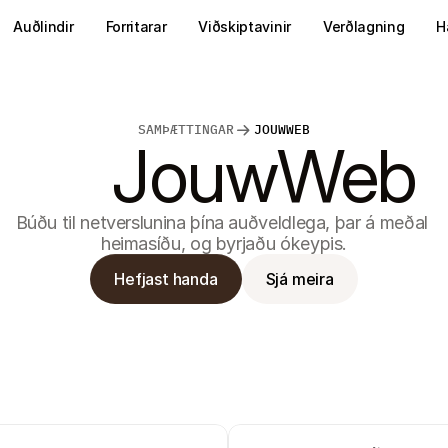
Auðlindir
Forritarar
Viðskiptavinir
Verðlagning
H
SAMÞÆTTINGAR
JOUWWEB
JouwWeb
Búðu til netverslunina þína auðveldlega, þar á meðal 
heimasíðu, og byrjaðu ókeypis.
Hefjast handa
Sjá meira