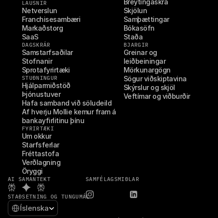
Breytingaskrá
LAUSNIR
Netverslun
Skjölun
Franchisesambæri
Samþættingar
Markaðstorg
Bókasöfn
SaaS
Staða
DAGSKRÁR
BJARGIR
Samstarfsaðilar
Greinar og 
Stofnanir
leiðbeiningar
Sprotafyrirtæki
Mörkunargögn
STUÐNINGUR
Sögur viðskiptavina
Hjálparmiðstöð
Skýrslur og skjöl
Þjónustuver
Veftímar og viðburðir
Hafa samband við söludeild
Af hverju Mollie kemur fram á 
bankayfirlitinu þínu
FYRIRTÆKI
Um okkur
Starfsferlar
Fréttastofa
Verðlagning
Öryggi
AI SAMANTEKT
SAMFÉLAGSMIÐLAR
STAÐSETNING OG TUNGUMÁL
Select Language
Íslenska