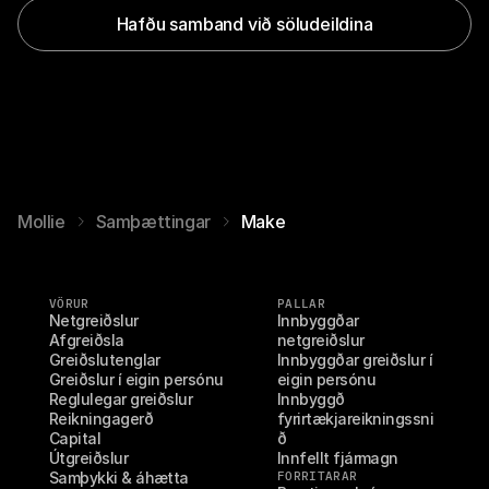
Hafðu samband við söludeildina
Mollie
Samþættingar
Make
VÖRUR
PALLAR
Netgreiðslur
Innbyggðar 
Afgreiðsla
netgreiðslur
Greiðslutenglar
Innbyggðar greiðslur í 
Greiðslur í eigin persónu
eigin persónu
Reglulegar greiðslur
Innbyggð 
Reikningagerð
fyrirtækjareikningssni
Capital
ð
Útgreiðslur
Innfellt fjármagn
Samþykki & áhætta
FORRITARAR