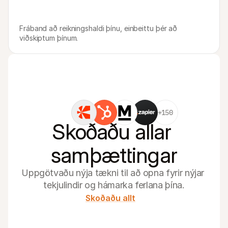
Fráband að reikningshaldi þínu, einbeittu þér að 
viðskiptum þínum.
+150
Skoðaðu allar 
samþættingar
Uppgötvaðu nýja tækni til að opna fyrir nýjar 
tekjulindir og hámarka ferlana þína.
Skoðaðu allt