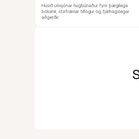
Húsið umsjónar hugbúnaður fyrir þægilega 
bókanir, stafrænar tillögur og fjárhagslegar 
aðgerðir.
S