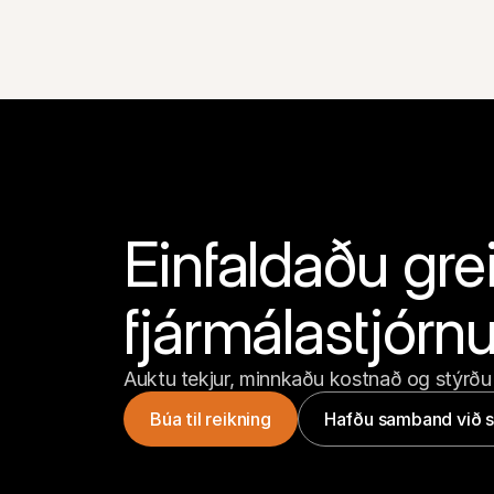
Einfaldaðu grei
fjármálastjórn
Auktu tekjur, minnkaðu kostnað og stýrðu
Búa til reikning
Hafðu samband við s