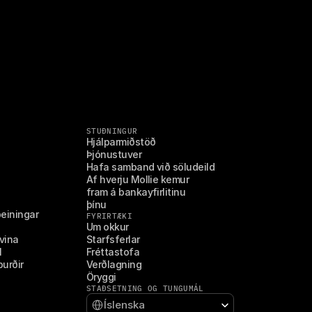
STUÐNINGUR
Hjálparmiðstöð
Þjónustuver
Hafa samband við söludeild
Af hverju Mollie kemur 
fram á bankayfirlitinu 
þínu
beiningar
FYRIRTÆKI
Um okkur
vina
Starfsferlar
l
Fréttastofa
burðir
Verðlagning
Öryggi
STAÐSETNING OG TUNGUMÁL
Select Language
Íslenska