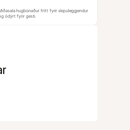
Miðasala hugbúnaður frítt fyrir skipuleggjendur 
og ódýrt fyrir gesti.
ar