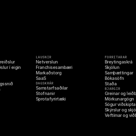
LAUSNIR
FORRITARAR
reiðslur
Netverslun
Breytingaskrá
lur í eigin 
Franchisesambæri
Skjölun
Markaðstorg
Samþættingar
SaaS
Bókasöfn
ngssnið
DAGSKRÁR
Staða
Samstarfsaðilar
n
BJARGIR
Stofnanir
Greinar og leið
Sprotafyrirtæki
Mörkunargögn
Sögur viðskipta
Skýrslur og skjö
Veftímar og við
R