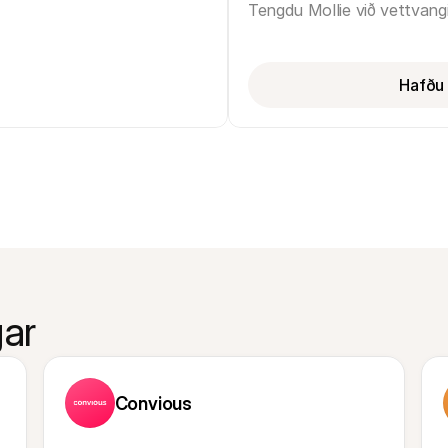
Tengdu Mollie við vettvang
Hafðu 
ar
Convious