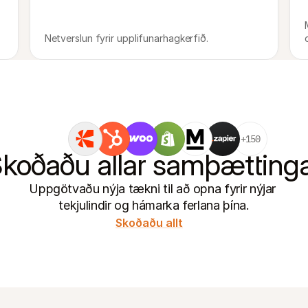
Netverslun fyrir upplifunarhagkerfið.
+150
koðaðu allar samþætting
Uppgötvaðu nýja tækni til að opna fyrir nýjar 
tekjulindir og hámarka ferlana þína.
Skoðaðu allt