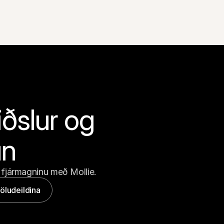
ðslur og 
un
 fjármagninu með Mollie.
öludeildina