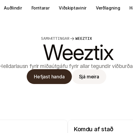
Auðlindir
Forritarar
Viðskiptavinir
Verðlagning
H
SAMÞÆTTINGAR
WEEZTIX
Weeztix
Heildarlausn fyrir miðaútgáfu fyrir allar tegundir viðburða
Hefjast handa
Sjá meira
Komdu af stað