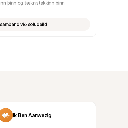
inn þinn og tæknistakkinn þinn
samband við söludeild
Ik Ben Aanwezig