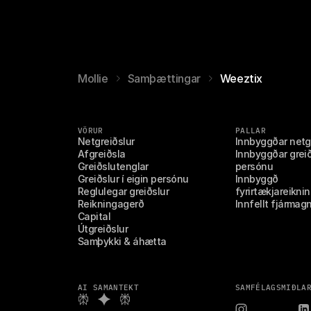
Mollie
Samþættingar
Weeztix
VÖRUR
PALLAR
Netgreiðslur
Innbyggðar netg
Afgreiðsla
Innbyggðar greiðs
Greiðslutenglar
persónu
Greiðslur í eigin persónu
Innbyggð 
Reglulegar greiðslur
fyrirtækjareikni
Reikningagerð
Innfellt fjármag
Capital
Útgreiðslur
Samþykki & áhætta
AI SAMANTEKT
SAMFÉLAGSMIÐLA