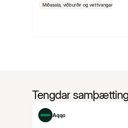
Miðasala, viðburðir og vettvangar
Tengdar samþætting
Aqqo