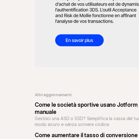
Altri aggiornamenti 
Come le società sportive usano Jotform e 
manuale
Gestisci una ASD o SSD? Semplifica la cassa del tuo 
modo sicuro e senza scrivere codice.
Come aumentare il tasso di conversione