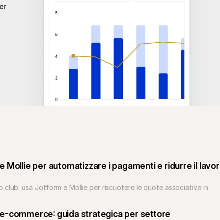
Mollie per automatizzare i pagamenti e ridurre il lavor
club: usa Jotform e Mollie per riscuotere le quote associative in 
 e-commerce: guida strategica per settore