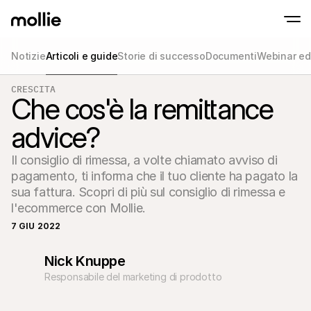
Notizie
Articoli e guide
Storie di successo
Documenti
Webinar ed
Accetta pagamenti
CRESCITA
Pagamenti online
Che cos'è la remittance
Tap to Pay su iPhone
Inizia ora
Accetta e gestisci i p
Accettate pagamenti contactless direttam
online
advice?
Pagamenti di pers
Accetta pagamenti con
dispositivi
Il consiglio di rimessa, a volte chiamato avviso di 
Checkout
pagamento, ti informa che il tuo cliente ha pagato la 
Offri un checkout ott
la conversione
sua fattura. Scopri di più sul consiglio di rimessa e 
Pagamenti ricorren
l'ecommerce con Mollie.
Raccogli pagamenti ric
abbonamenti
7 GIU 2022
Acceptance & Risk
Previeni le frodi e otti
Nick Knuppe
conversione
Partner
Responsabile del marketing di prodotto
Per agenzie
Per 
Scopri il nostro Programma di partnership per agenzie
Esplor