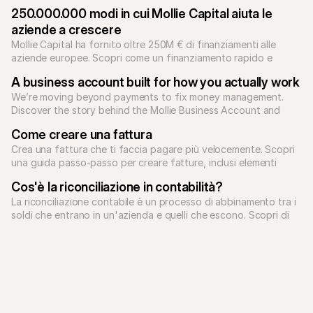
250.000.000 modi in cui Mollie Capital aiuta le 
aziende a crescere
Mollie Capital ha fornito oltre 250M € di finanziamenti alle 
aziende europee. Scopri come un finanziamento rapido e 
A business account built for how you actually work
We’re moving beyond payments to fix money management. 
Discover the story behind the Mollie Business Account and 
how our unified platform supports Europe's ambitious 
Come creare una fattura
Crea una fattura che ti faccia pagare più velocemente. Scopri 
una guida passo-passo per creare fatture, inclusi elementi 
essenziali e consigli degli esperti.
Cos'è la riconciliazione in contabilità?
La riconciliazione contabile è un processo di abbinamento tra i 
soldi che entrano in un'azienda e quelli che escono. Scopri di 
più con Mollie.