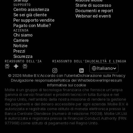
SUPPORTO
Storie di successo
Centro assistenza
Documenti e report
Se sei già cliente
Webinar ed eventi
Per supporto vendite
Pagato con Mollie?
AZIENDA
Chi siamo
Carriere
Notizie
Prezzi
Sicurezza
RIASSUNTO DELL'IA
RIASSUNTO DELL'IA
LOCALITÀ E LINGUA
Select Language
Italiano
© 2026 Mollie B.V.
Accordo con l'utente
Dichiarazione sulla Privacy
Divulgazione responsabile
Politica del Whistleblower
Impressum
Informativa sui cookie
Mollie è un gruppo di tecnologia finanziaria che fornisce un'ampia 
gamma di servizi finanziari e prodotti tecnici in tutta Europa e nel 
Regno Unito, nell'ambito della nostra missione di rendere la gestione 
dei pagamenti e del denaro accessibile per ogni azienda. Mollie B.V. è 
autorizzata e registrata come istituto di moneta elettronica presso la 
Banca Centrale Olandese (numero di relazione: F0038). Mollie UK Ltd 
è autorizzata e registrata presso la Financial Conduct Authority (FRN: 
977968) come istituto di pagamento nel Regno Unito.