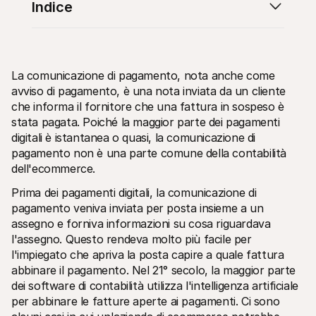
Indice
La comunicazione di pagamento, nota anche come 
avviso di pagamento, è una nota inviata da un cliente 
Risorse tecniche
API di 
che informa il fornitore che una fattura in sospeso è 
Portale sviluppatori
Docu
stata pagata. Poiché la maggior parte dei pagamenti 
Scopri le risorse per sviluppatori e gli aggiornamenti
Esplor
Librerie
Stato
digitali è istantanea o quasi, la comunicazione di 
Integra Mollie con librerie pronte all'uso
Contro
pagamento non è una parte comune della contabilità 
Comunità di Discord
Regis
dell'ecommerce. 
Entra nella nostra comunità di sviluppatori
Leggi 
Informazioni su Mollie
Conten
Prima dei pagamenti digitali, la comunicazione di 
Prezzi
Artic
pagamento veniva inviata per posta insieme a un 
Scopri i nostri prezzi
Scopri
aiutar
Chi siamo
assegno e forniva informazioni su cosa riguardava 
Stori
Scopri di più sulla nostra storia e 
l'assegno. Questo rendeva molto più facile per 
valori
Scopri
l'impiegato che apriva la posta capire a quale fattura 
clienti
Notizie
Docu
Leggi le ultime notizie su Mollie
abbinare il pagamento. Nel 21° secolo, la maggior parte 
Scaric
Carriere
dei software di contabilità utilizza l'intelligenza artificiale 
Vieni a lavorare con noi - stiamo 
per abbinare le fatture aperte ai pagamenti. Ci sono 
assumendo!
Contatta