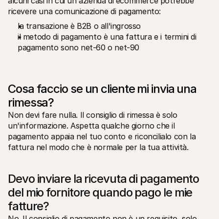
alcuni casi in cui un'azienda di ecommerce potrebbe 
Per acquirenti
ricevere una comunicazione di pagamento:
Scopri perché Mollie è sul tuo estratto conto bancario
Per i clienti di Mollie
la transazione è B2B o all'ingrosso
Contatta il nostro team di supporto clienti
il metodo di pagamento è una fattura e i termini di 
Contatta vendite
pagamento sono net-60 o net-90
Scopri come possiamo aiutare il tuo business
Cosa faccio se un cliente mi invia una 
rimessa?
Non devi fare nulla. Il consiglio di rimessa è solo 
un'informazione. Aspetta qualche giorno che il 
pagamento appaia nel tuo conto e riconcilialo con la 
fattura nel modo che è normale per la tua attività.
Devo inviare la ricevuta di pagamento 
del mio fornitore quando pago le mie 
fatture?
No. Il consiglio di pagamento non è un requisito, solo 