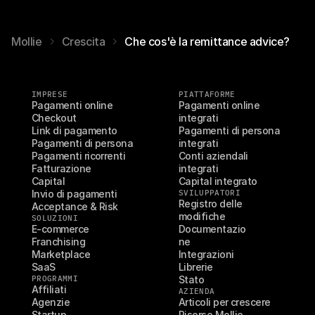
Mollie
Crescita
Che cos'è la remittance advice?
IMPRESE
PIATTAFORME
Pagamenti online
Pagamenti online 
Checkout
integrati
Link di pagamento
Pagamenti di persona 
Pagamenti di persona
integrati
Pagamenti ricorrenti
Conti aziendali 
Fatturazione
integrati
Capital
Capital integrato
Invio di pagamenti
SVILUPPATORI
Registro delle 
Acceptance & Risk
modifiche
SOLUZIONI
E-commerce
Documentazio
Franchising
ne
Marketplace
Integrazioni
SaaS
Librerie
PROGRAMMI
Stato
Affiliati
AZIENDA
Agenzie
Articoli per crescere
Startup
Risorse Mollie