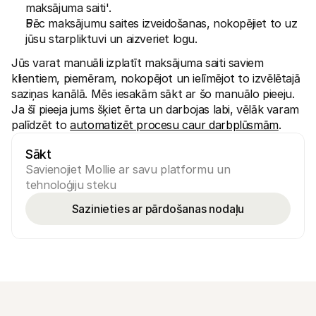
maksājuma saiti'.
Pēc maksājumu saites izveidošanas, nokopējiet to uz 
jūsu starpliktuvi un aizveriet logu.
Jūs varat manuāli izplatīt maksājuma saiti saviem 
klientiem, piemēram, nokopējot un ielīmējot to izvēlētajā 
saziņas kanālā. Mēs iesakām sākt ar šo manuālo pieeju. 
Ja šī pieeja jums šķiet ērta un darbojas labi, vēlāk varam 
palīdzēt to 
automatizēt procesu caur darbplūsmām
.
Sākt
Savienojiet Mollie ar savu platformu un 
tehnoloģiju steku
Sazinieties ar pārdošanas nodaļu