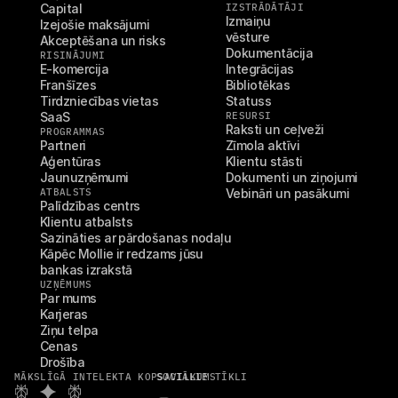
Capital
IZSTRĀDĀTĀJI
Izmaiņu 
Izejošie maksājumi
vēsture
Akceptēšana un risks
Dokumentācija
RISINĀJUMI
E-komercija
Integrācijas
Franšīzes
Bibliotēkas
Tirdzniecības vietas
Statuss
SaaS
RESURSI
Raksti un ceļveži
PROGRAMMAS
Partneri
Zīmola aktīvi
Aģentūras
Klientu stāsti
Jaunuzņēmumi
Dokumenti un ziņojumi
ATBALSTS
Vebināri un pasākumi
Palīdzības centrs
Klientu atbalsts
Sazināties ar pārdošanas nodaļu
Kāpēc Mollie ir redzams jūsu 
bankas izrakstā
UZŅĒMUMS
Par mums
Karjeras
Ziņu telpa
Cenas
Drošība
MĀKSLĪGĀ INTELEKTA KOPSAVILKUMS
SOCIĀLIE TĪKLI