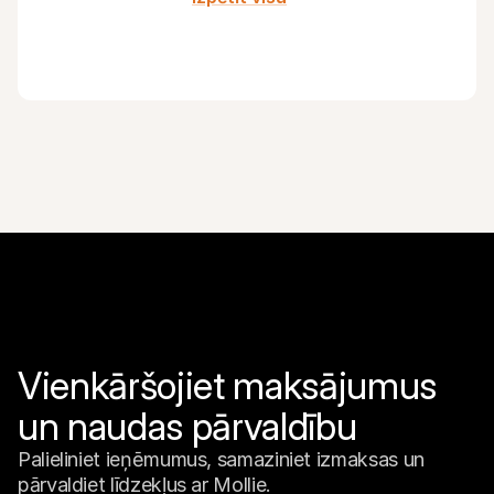
Vienkāršojiet maksājumus 
un naudas pārvaldību
Palieliniet ieņēmumus, samaziniet izmaksas un 
pārvaldiet līdzekļus ar Mollie.