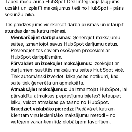
Tāpēc mūsu jaunā HubSpot Deal integrācija ļauj jums 
Pircējiem
uzsākt un izplatīt maksājumus tieši no HubSpot – pāris 
Uzziniet, kāpēc Mollie ir jūsu bankas izrakstā
sekunžu laikā. 
Mollie klientiem
Sazinieties ar mūsu klientu atbalsta komandu
Tas palīdzēs jums vienkāršot darba plūsmas un ietaupīt 
Sazinieties ar pārdošanas komandu
Atklājiet, kā mēs varam palīdzēt jūsu uzņēmumam
stundas darba katru mēnesi.
Vienkāršojiet darbplūsmas
: Ģenerējiet maksājumu 
saites, izmantojot savus HubSpot darījumu datus. 
Pievienojiet tos saviem esošajiem procesiem ar 
HubSpot darbplūsmām.
Pārvaldiet un izsekojiet maksājumus:
 izsekojiet ar 
darījumiem saistītās maksājumu saites HubSpot vidē. 
Tiek automātiski izveidoti laika joslas notikumi, kad 
saite tiek ģenerēta un apmaksāta.
Atmaksājiet maksājumus:
 Ja izmantojat HubSpot, lai 
pārvaldītu atmaksas pieprasījumu biļetes? Ietaupiet 
laiku, veicot atmaksas pa taisno no HubSpot.
Sniedziet vislabāko pieredzi
: Piedāvājiet katram 
klientam viņu iecienītāko maksājumu metodi – no 
vietējiem variantiem līdz globālajiem favorītiem.