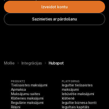
Izveidot kontu
Sazinieties ar pārdošanu
Mollie
Integrācijas
Hubspot
PRODUKTI
PLATFORMAS
Tiešsaistes maksājumi
Iegultie tiešsaistes 
Apmaksa
maksājumi
Maksājumu saites
Iebūvētie maksājumi 
Klātienes maksājumi
klātienē
Regulārie maksājumi
Iegultie biznesa konti
Rēķini
Iegultais kapitāls