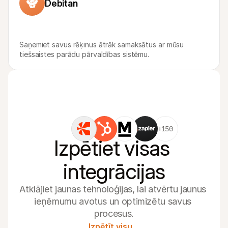
Debitan
Saņemiet savus rēķinus ātrāk samaksātus ar mūsu 
tiešsaistes parādu pārvaldības sistēmu.
+150
Izpētiet visas 
integrācijas
Atklājiet jaunas tehnoloģijas, lai atvērtu jaunus 
ieņēmumu avotus un optimizētu savus 
procesus.
Izpētīt visu