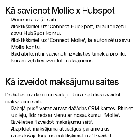
Kā savienot Mollie x Hubspot
Dodieties uz 
šo saiti
Noklikšķiniet uz 'Connect HubSpot', lai autorizētu 
savu HubSpot kontu.
Noklikšķiniet uz 'Connect Mollie', lai autorizētu savu 
Mollie kontu.
Kad abi konti ir savienoti, izvēlieties tīmekļa profilu, 
kuram vēlaties izveidot maksājumus.
Kā izveidot maksājumu saites
Dodieties uz darījumu sadaļu, kurai vēlaties izveidot 
maksājumu saiti.
Labajā pusē varat atrast dažādas CRM kartes. Ritiniet 
uz leju, līdz redzat vienu ar nosaukumu  'Mollie'.
Izvēlieties 'Izveidot maksājumu saiti'.
Aizpildiet maksājuma attiecīgus parametrus 
iznirstošajā logā un noklikšķiniet uz 'Izveidot 