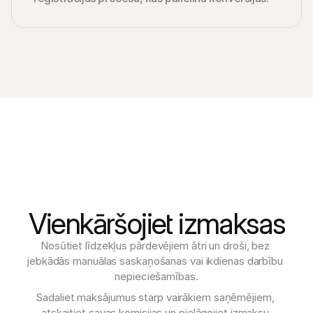
Vienkāršojiet izmaksas
Nosūtiet līdzekļus pārdevējiem ātri un droši, bez 
jebkādās manuālas saskaņošanas vai ikdienas darbību 
nepieciešamības.
Sadaliet maksājumus starp vairākiem saņēmējiem, 
atskaitiet savas komisijas un pielāgojiet izmaksu 