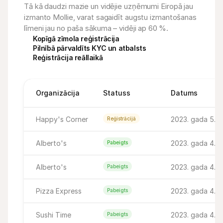
Tā kā daudzi mazie un vidējie uzņēmumi Eiropā jau 
izmanto Mollie, varat sagaidīt augstu izmantošanas 
līmeni jau no paša sākuma – vidēji ap 60 %.
Kopīgā zīmola reģistrācija
Pilnībā pārvaldīts KYC un atbalsts
Reģistrācija reāllaikā
Organizācija
Statuss
Datums
Happy's Corner
2023. gada 5. jan
Reģistrācijā
Alberto's
2023. gada 4. ja
Pabeigts
Alberto's
2023. gada 4. ja
Pabeigts
Pizza Express
2023. gada 4. ja
Pabeigts
Sushi Time
2023. gada 4. ja
Pabeigts