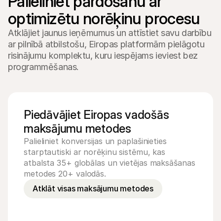
Palieliniet pārdošanu ar 
Lasīt
optimizētu norēķinu procesu
Apmaksāts
Atklājiet jaunus ieņēmumus un attīstiet savu darbību
ar pilnībā atbilstošu, Eiropas platformām pielāgotu
risinājumu komplektu, kuru iespējams ieviest bez
programmēšanas.
Piedāvājiet Eiropas vadošās
maksājumu metodes
Palieliniet konversijas un paplašinieties
starptautiski ar norēķinu sistēmu, kas
atbalsta 35+ globālas un vietējas maksāšanas
metodes 20+ valodās.
Atklāt visas maksājumu metodes