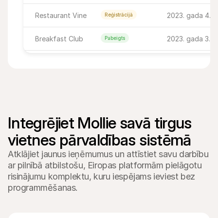
Restaurant Vine
2023. gada 4. jan
Reģistrācijā
Breakfast Club
2023. gada 3. ja
Pabeigts
Happy's Corner
2023. gada 5. jan
Pabeigts
Alberto's
2023. gada 4. ja
Pabeigts
Dzērieni uz mana rēķina
2023. gada 4. ja
Reģistrācijā
Integrējiet Mollie savā tirgus 
Lasīt
Bar Weinig
2023. gada 4. ja
Reģistrācijā
vietnes pārvaldības sistēmā
Apmaksāts
Atklājiet jaunus ieņēmumus un attīstiet savu darbību
Happy's Corner
2023. gada 5. jan
Reģistrācijā
ar pilnībā atbilstošu, Eiropas platformām pielāgotu
risinājumu komplektu, kuru iespējams ieviest bez
programmēšanas.