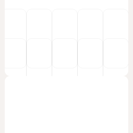
Kartes īpašnieka vārds
Kartes numurs
CVV
Derīguma termiņš
Maksāt