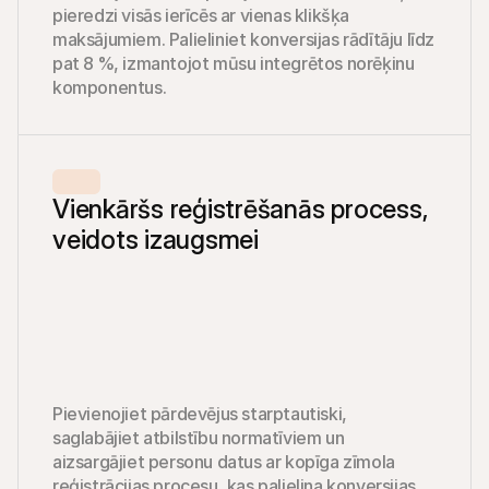
pieredzi visās ierīcēs ar vienas klikšķa 
maksājumiem. Palieliniet konversijas rādītāju līdz 
pat 8 %, izmantojot mūsu integrētos norēķinu 
komponentus.
Vienkāršs reģistrēšanās process, 
veidots izaugsmei
Pievienojiet pārdevējus starptautiski, 
saglabājiet atbilstību normatīviem un 
aizsargājiet personu datus ar kopīga zīmola 
reģistrācijas procesu, kas palielina konversijas.