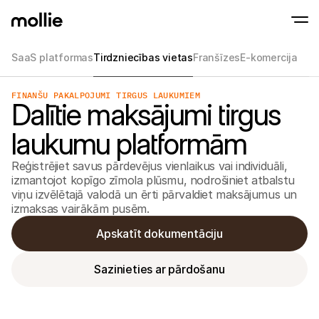
SaaS platformas
Tirdzniecības vietas
Franšīzes
E-komercija
Pieņemt maksājumus
FINANŠU PAKALPOJUMI TIRGUS LAUKUMIEM
Tiešsaistes maksā
Dalītie maksājumi tirgus
Tap to Pay iPhone
Uzzināt vairāk
Pieņemiet un pārvaldie
Pieņemiet bezsaistes maksājumus savā iPhon
maksājumus
laukumu platformām
Klātienes maksāju
Veiciet maksājumus ar
un ierīcēm
Reģistrējiet savus pārdevējus vienlaikus vai individuāli, 
Apmaksa
izmantojot kopīgo zīmola plūsmu, nodrošiniet atbalstu 
Piedāvājiet apmaksas r
viņu izvēlētajā valodā un ērti pārvaldiet maksājumus un 
kas optimizēts konvers
Periodiskie maksā
izmaksas vairākām pusēm.
Iekasējiet periodiskos 
abonementu maksāj
Apskatīt dokumentāciju
Maksājumu pieņemš
Novērsiet krāpniecību 
konversiju
Sazinieties ar pārdošanu
Partneri
Aģentūrām
SaaS 
Uzziniet par mūsu aģentūru sadarbības programmu
Izpēti