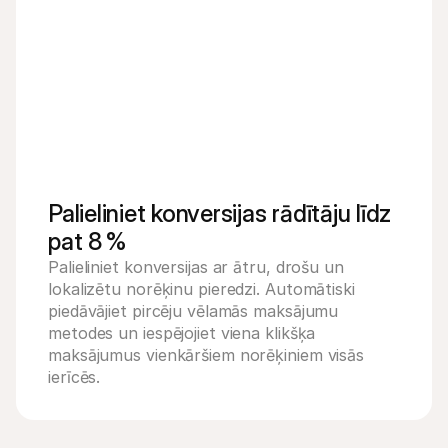
Palieliniet konversijas rādītāju līdz 
pat 8 %
Palieliniet konversijas ar ātru, drošu un 
Kartes īpašnieka vārds
lokalizētu norēķinu pieredzi. Automātiski 
Kartes numurs
piedāvājiet pircēju vēlamās maksājumu 
CVV
Derīguma termiņš
metodes un iespējojiet viena klikšķa 
Maksāt 
€239,00 
maksājumus vienkāršiem norēķiniem visās 
ierīcēs.