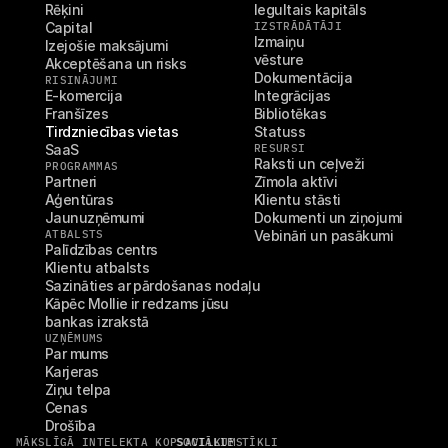
Rēķini
Iegultais kapitāls
Capital
IZSTRĀDĀTĀJI
Izmaiņu 
Izejošie maksājumi
vēsture
Akceptēšana un risks
Dokumentācija
RISINĀJUMI
E-komercija
Integrācijas
Franšīzes
Bibliotēkas
Tirdzniecības vietas
Statuss
SaaS
RESURSI
Raksti un ceļveži
PROGRAMMAS
Partneri
Zīmola aktīvi
Aģentūras
Klientu stāsti
Jaunuzņēmumi
Dokumenti un ziņojumi
ATBALSTS
Vebināri un pasākumi
Palīdzības centrs
Klientu atbalsts
Sazināties ar pārdošanas nodaļu
Kāpēc Mollie ir redzams jūsu 
bankas izrakstā
UZŅĒMUMS
Par mums
Karjeras
Ziņu telpa
Cenas
Drošība
MĀKSLĪGĀ INTELEKTA KOPSAVILKUMS
SOCIĀLIE TĪKLI