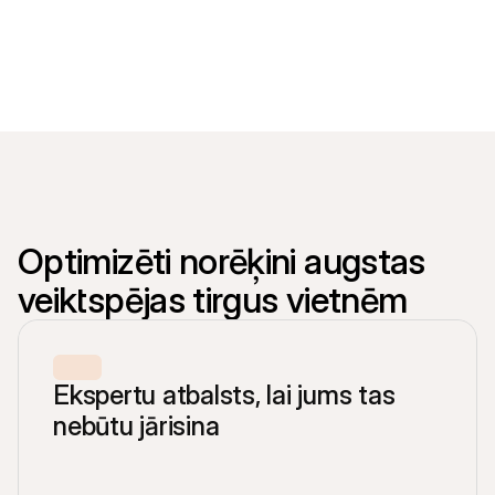
Pircējiem
Uzziniet, kāpēc Mollie ir jūsu bankas izrakstā
Mollie klientiem
Sazinieties ar mūsu klientu atbalsta komandu
Sazinieties ar pārdošanas komandu
Atklājiet, kā mēs varam palīdzēt jūsu uzņēmumam
Optimizēti norēķini augstas 
veiktspējas tirgus vietnēm
Ekspertu atbalsts, lai jums tas 
nebūtu jārisina