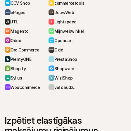
CCV Shop
commercetools
ePages
JouwWeb
JTL
Lightspeed
Magento
Mijnwebwinkel
Odoo
Opencart
Oro Commerce
Oxid
PlentyONE
PrestaShop
Shopify
Shopware
Sylius
WiziShop
WooCommerce
vēl daudz...
Izpētiet elastīgākas 
maksājumu risinājumus