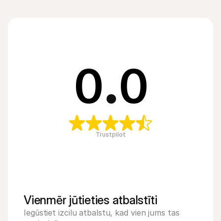
0
.
0
Trustpilot
Vienmēr jūtieties atbalstīti
Iegūstiet izcilu atbalstu, kad vien jums tas 