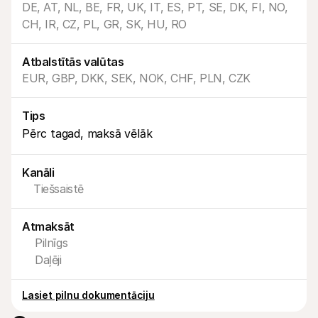
DE, AT, NL, BE, FR, UK, IT, ES, PT, SE, DK, FI, NO, 
CH, IR, CZ, PL, GR, SK, HU, RO
Atbalstītās valūtas
EUR, GBP, DKK, SEK, NOK, CHF, PLN, CZK
Tehniskie resursi
Mollie 
Izstrādātāju portāls
Doku
Tips
Atklājiet izstrādātāju resursus un jaunumus
Izpēti
Pērc tagad, maksā vēlāk
Bibliotēkas
Statu
Integrējiet Mollie ar gatavām bibliotēkām
Pārbau
Discord kopiena
Izmai
Kanāli
Pievienojieties mūsu izstrādātāju kopienai
Izpēti
Par Mollie
Mollie 
Tiešsaistē
Cenas
Rakst
Skatīt mūsu cenas
Atklāji
jūsu 
Par mums
Atmaksāt
Veiks
Uzziniet vairāk par mūsu stāstu un 
Pilnīgs
vērtībām
Uzzini
klient
Jaunumi
Daļēji
Mater
Lasiet jaunākās Mollie ziņas
Lejupi
Karjeras
Lasiet pilnu dokumentāciju
Nāc strādāt pie mums – mēs 
meklējam kolēģus!
Sazināties