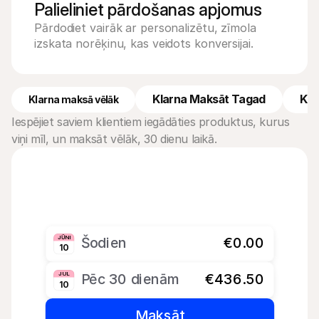
Palieliniet pārdošanas apjomus
Pārdodiet vairāk ar personalizētu, zīmola 
izskata norēķinu, kas veidots konversijai.
Klarna Maksāt Tagad
Kla
Klarna maksā vēlāk
Iespējiet saviem klientiem iegādāties produktus, kurus 
viņi mīl, un maksāt vēlāk, 30 dienu laikā.
JŪNI
Šodien
€0.00
10
JUL
Pēc 30 dienām
€436.50
10
Maksāt