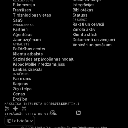
RISINĀJUMI
E-komercija
Integrācijas
Franšīzes
Bibliotēkas
Tirdzniecības vietas
Statuss
SaaS
RESURSI
Raksti un ceļveži
PROGRAMMAS
Partneri
Zīmola aktīvi
Aģentūras
Klientu stāsti
Jaunuzņēmumi
Dokumenti un ziņojumi
ATBALSTS
Vebināri un pasākumi
Palīdzības centrs
Klientu atbalsts
Sazināties ar pārdošanas nodaļu
Kāpēc Mollie ir redzams jūsu 
bankas izrakstā
UZŅĒMUMS
Par mums
Karjeras
Ziņu telpa
Cenas
Drošība
MĀKSLĪGĀ INTELEKTA KOPSAVILKUMS
SOCIĀLIE TĪKLI
ATRAŠANĀS VIETA UN VALODA
Select Language
Latviešu
© 2026 Mollie B.V.
Lietotāja līgums
Privātuma politika