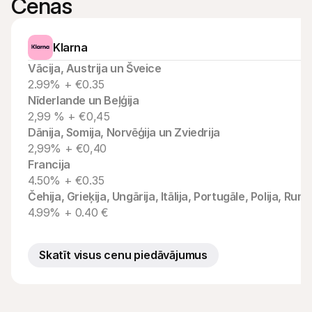
Cenas
Pircējiem
Uzziniet, kāpēc Mollie ir jūsu bankas izrakstā
Mollie klientiem
Klarna
Sazinieties ar mūsu klientu atbalsta komandu
Sazinieties ar pārdošanas komandu
Vācija, Austrija un Šveice
Atklājiet, kā mēs varam palīdzēt jūsu uzņēmumam
2.99% + €0.35
Nīderlande un Beļģija
2,99 % + €0,45
Dānija, Somija, Norvēģija un Zviedrija
2,99% + €0,40
Francija
4.50% + €0.35
Čehija, Grieķija, Ungārija, Itālija, Portugāle, Polija, Rum
4.99% + 0.40 €
Skatīt visus cenu piedāvājumus