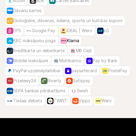
Bizum
BLIK
Cartes Bancaires
Dāvanu kartes
Ekoloģiskie, dāvanas, ēdiena, sporta un kultūras kuponi
EPS
Google Pay
iDEAL | Wero
in3
KBC maksājumu poga
Klarna
Kredītkarte un debetkarte
MB Ceļš
Mobilie maksājumi
Multibanco
Pay by Bank
PayPal uzņēmējdarbībai
paysafecard
PostePay
Przelewy24
Riverty
Satispay
SEPA bankas pārskaitījums
Swish
Tiešais debets
TWINT
Vipps
Wero