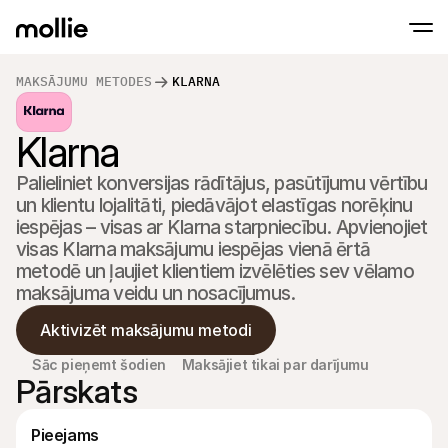
MAKSĀJUMU METODES
KLARNA
Pieņemt maksājumus
Klarna
Tiešsaistes maksā
Tap to Pay iPhone
Uzzināt vairāk
Pieņemiet un pārvaldie
Pieņemiet bezsaistes maksājumus savā iPhon
maksājumus
Palieliniet konversijas rādītājus, pasūtījumu vērtību 
Klātienes maksāju
un klientu lojalitāti, piedāvājot elastīgas norēķinu 
Veiciet maksājumus ar
un ierīcēm
iespējas – visas ar Klarna starpniecību. Apvienojiet 
Apmaksa
visas Klarna maksājumu iespējas vienā ērtā 
Piedāvājiet apmaksas r
metodē un ļaujiet klientiem izvēlēties sev vēlamo 
kas optimizēts konvers
Periodiskie maksā
maksājuma veidu un nosacījumus.
Iekasējiet periodiskos 
abonementu maksāj
Aktivizēt maksājumu metodi
Maksājumu pieņemš
Novērsiet krāpniecību 
Sāc pieņemt šodien
Maksājiet tikai par darījumu
konversiju
Pārskats
Partneri
Aģentūrām
SaaS 
Uzziniet par mūsu aģentūru sadarbības programmu
Izpēti
Pieejams