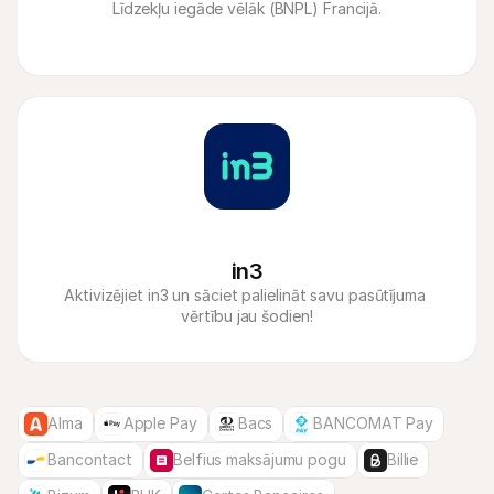
Līdzekļu iegāde vēlāk (BNPL) Francijā.
in3
Aktivizējiet in3 un sāciet palielināt savu pasūtījuma 
vērtību jau šodien!
Alma
Apple Pay
Bacs
BANCOMAT Pay
Bancontact
Belfius maksājumu pogu
Billie