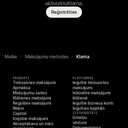
aktivizētuKlarna.
Reģistrēties
Mollie
Maksājumu metodes
Klarna
PRODUKTI
PLATFORMAS
Tiešsaistes maksājumi
Iegultie tiešsaistes 
Apmaksa
maksājumi
Maksājumu saites
Iebūvētie maksājumi 
Klātienes maksājumi
klātienē
Regulārie maksājumi
Iegultie biznesa konti
Rēķini
Iegultais kapitāls
Capital
IZSTRĀDĀTĀJI
Izmaiņu 
Izejošie maksājumi
vēsture
Akceptēšana un risks
Dokumentācija