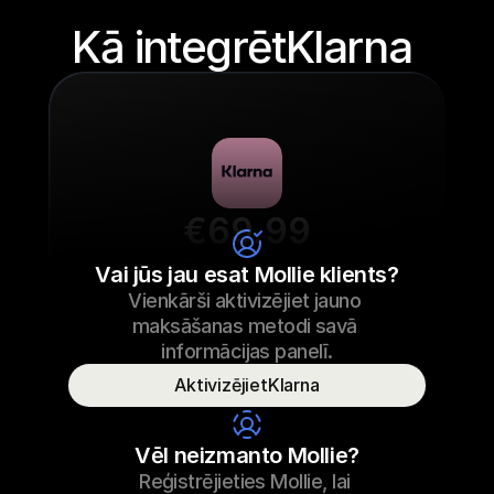
Kā integrētKlarna 
€69.99
Sneaker auklas
Vai jūs jau esat Mollie klients?
Vienkārši aktivizējiet jauno 
€69.99
Sneaker auklas
23/09/2022 17:29
maksāšanas metodi savā 
Apmaksāts
informācijas panelī.
AktivizējietKlarna
Patērētāja vārds
T. Otters
Vēl neizmanto Mollie?
Reģistrējieties Mollie, lai 