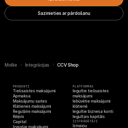
Sazinieties ar pārdošanu
Mollie
Integrācijas
CCV Shop
PRODUKTI
PLATFORMAS
Tiešsaistes maksājumi
Iegultie tiešsaistes 
Apmaksa
maksājumi
Maksājumu saites
Iebūvētie maksājumi 
Klātienes maksājumi
klātienē
Regulārie maksājumi
Iegultie biznesa konti
Rēķini
Iegultais kapitāls
Capital
IZSTRĀDĀTĀJI
Izmaiņu 
Izejošie maksājumi