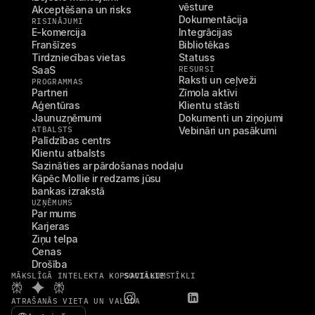
vēsture
Akceptēšana un risks
Dokumentācija
RISINĀJUMI
E-komercija
Integrācijas
Franšīzes
Bibliotēkas
Tirdzniecības vietas
Statuss
SaaS
RESURSI
Raksti un ceļveži
PROGRAMMAS
Partneri
Zīmola aktīvi
Aģentūras
Klientu stāsti
Jaunuzņēmumi
Dokumenti un ziņojumi
ATBALSTS
Vebināri un pasākumi
Palīdzības centrs
Klientu atbalsts
Sazināties ar pārdošanas nodaļu
Kāpēc Mollie ir redzams jūsu 
bankas izrakstā
UZŅĒMUMS
Par mums
Karjeras
Ziņu telpa
Cenas
Drošība
MĀKSLĪGĀ INTELEKTA KOPSAVILKUMS
SOCIĀLIE TĪKLI
ATRAŠANĀS VIETA UN VALODA
Select Language