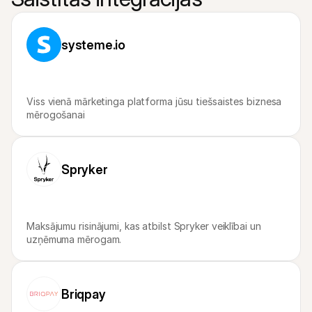
Pircējiem
Uzziniet, kāpēc Mollie ir jūsu bankas izrakstā
Mollie klientiem
systeme.io
Sazinieties ar mūsu klientu atbalsta komandu
Sazinieties ar pārdošanas komandu
Atklājiet, kā mēs varam palīdzēt jūsu uzņēmumam
Viss vienā mārketinga platforma jūsu tiešsaistes biznesa 
mērogošanai
Spryker
Maksājumu risinājumi, kas atbilst Spryker veiklībai un 
uzņēmuma mērogam.
Briqpay