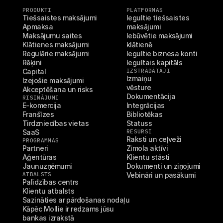
PRODUKTI
PLATFORMAS
Tiešsaistes maksājumi
Iegultie tiešsaistes 
Apmaksa
maksājumi
Maksājumu saites
Iebūvētie maksājumi 
Klātienes maksājumi
klātienē
Regulārie maksājumi
Iegultie biznesa konti
Rēķini
Iegultais kapitāls
Capital
IZSTRĀDĀTĀJI
Izmaiņu 
Izejošie maksājumi
vēsture
Akceptēšana un risks
Dokumentācija
RISINĀJUMI
E-komercija
Integrācijas
Franšīzes
Bibliotēkas
Tirdzniecības vietas
Statuss
SaaS
RESURSI
Raksti un ceļveži
PROGRAMMAS
Partneri
Zīmola aktīvi
Aģentūras
Klientu stāsti
Jaunuzņēmumi
Dokumenti un ziņojumi
ATBALSTS
Vebināri un pasākumi
Palīdzības centrs
Klientu atbalsts
Sazināties ar pārdošanas nodaļu
Kāpēc Mollie ir redzams jūsu 
bankas izrakstā