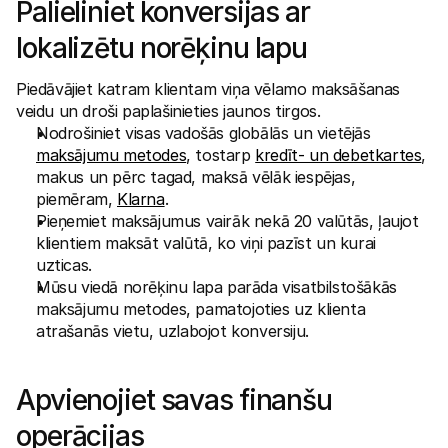
Palieliniet konversijas ar 
lokalizētu norēķinu lapu
Piedāvājiet katram klientam viņa vēlamo maksāšanas 
veidu un droši paplašinieties jaunos tirgos.
Nodrošiniet visas vadošās globālās un vietējās 
maksājumu metodes
, tostarp 
kredīt- un debetkartes
, 
makus un pērc tagad, maksā vēlāk iespējas, 
piemēram, 
Klarna
.
Pieņemiet maksājumus vairāk nekā 20 valūtās, ļaujot 
klientiem maksāt valūtā, ko viņi pazīst un kurai 
uzticas.
Mūsu viedā norēķinu lapa parāda visatbilstošākās 
maksājumu metodes, pamatojoties uz klienta 
atrašanās vietu, uzlabojot konversiju.
Apvienojiet savas finanšu 
operācijas