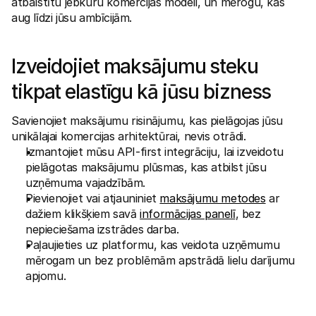
atbalstītu jebkuru komercijas modeli, un mērogu, kas 
Pircējiem
aug līdzi jūsu ambīcijām.
Uzziniet, kāpēc Mollie ir jūsu bankas izrakstā
Mollie klientiem
Sazinieties ar mūsu klientu atbalsta komandu
Sazinieties ar pārdošanas komandu
Izveidojiet maksājumu steku 
Atklājiet, kā mēs varam palīdzēt jūsu uzņēmumam
tikpat elastīgu kā jūsu bizness
Savienojiet maksājumu risinājumu, kas pielāgojas jūsu 
unikālajai komercijas arhitektūrai, nevis otrādi.
Izmantojiet mūsu API-first integrāciju, lai izveidotu 
pielāgotas maksājumu plūsmas, kas atbilst jūsu 
uzņēmuma vajadzībām.
Pievienojiet vai atjauniniet 
maksājumu metodes
 ar 
dažiem klikšķiem savā 
informācijas panelī
, bez 
nepieciešama izstrādes darba.
Paļaujieties uz platformu, kas veidota uzņēmumu 
mērogam un bez problēmām apstrādā lielu darījumu 
apjomu.