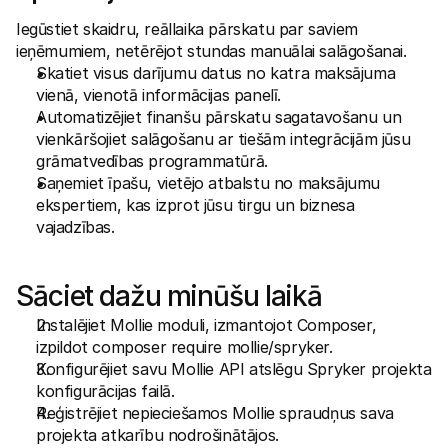
Iegūstiet skaidru, reāllaika pārskatu par saviem 
ieņēmumiem, netērējot stundas manuālai salāgošanai.
Skatiet visus darījumu datus no katra maksājuma 
vienā, vienotā informācijas panelī.
Automatizējiet finanšu pārskatu sagatavošanu un 
vienkāršojiet salāgošanu ar tiešām integrācijām jūsu 
grāmatvedības programmatūrā.
Saņemiet īpašu, vietējo atbalstu no maksājumu 
ekspertiem, kas izprot jūsu tirgu un biznesa 
vajadzības.
Sāciet dažu minūšu laikā
Instalējiet Mollie moduli, izmantojot Composer, 
izpildot composer require mollie/spryker.
Konfigurējiet savu Mollie API atslēgu Spryker projekta 
konfigurācijas failā.
Reģistrējiet nepieciešamos Mollie spraudņus sava 
projekta atkarību nodrošinātājos.