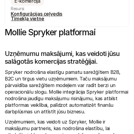
E-komercija
Resursi
Konfigurācijas ceļvedis
Tīmekļa vietne
Mollie Spryker platformai
Tehniskie resursi
Mollie 
Izstrādātāju portāls
Doku
Uzņēmumu maksājumi, kas veidoti jūsu 
Atklājiet izstrādātāju resursus un jaunumus
Izpēti
Bibliotēkas
Statu
salāgotās komercijas stratēģijai.
Integrējiet Mollie ar gatavām bibliotēkām
Pārbau
Discord kopiena
Izmai
Spryker nodrošina elastīgu pamatu sarežģītiem B2B, 
Pievienojieties mūsu izstrādātāju kopienai
Izpēti
B2C un tirgus vietu uzņēmumiem. Taču maksājumu 
Par Mollie
Mollie 
Cenas
Rakst
pārvaldība sarežģītiem modeļiem var radīt berzi un 
Skatīt mūsu cenas
Atklāji
operacionālu slogu. Mollie integrācija Spryker platformai 
jūsu 
Par mums
Veiks
nodrošina jaudīgu maksājumu risinājumu, kas atbilst 
Uzziniet vairāk par mūsu stāstu un 
vērtībām
Uzzini
platformas veiklībai, palīdzot automatizēt finanšu 
klient
Jaunumi
darbplūsmas un attīstīt jūsu biznesu.
Mater
Lasiet jaunākās Mollie ziņas
Lejupi
Karjeras
Uzņēmumiem, kas veidoti uz Spryker, Mollie ir 
Nāc strādāt pie mums – mēs 
maksājumu partneris, kas nodrošina elastību, lai 
meklējam kolēģus!
Sazināties