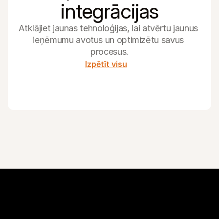
integrācijas
Atklājiet jaunas tehnoloģijas, lai atvērtu jaunus 
ieņēmumu avotus un optimizētu savus 
procesus.
Izpētīt visu