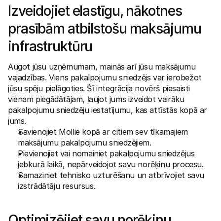
Izveidojiet elastīgu, nākotnes 
prasībām atbilstošu maksājumu 
infrastruktūru
Augot jūsu uzņēmumam, mainās arī jūsu maksājumu 
vajadzības. Viens pakalpojumu sniedzējs var ierobežot 
jūsu spēju pielāgoties. Šī integrācija novērš piesaisti 
vienam piegādātājam, ļaujot jums izveidot vairāku 
pakalpojumu sniedzēju iestatījumu, kas attīstās kopā ar 
jums.
Savienojiet Mollie kopā ar citiem sev tīkamajiem 
maksājumu pakalpojumu sniedzējiem.
Pievienojiet vai nomainiet pakalpojumu sniedzējus 
jebkurā laikā, nepārveidojot savu norēķinu procesu.
Samaziniet tehnisko uzturēšanu un atbrīvojiet savu 
izstrādātāju resursus.
Optimizējiet savu norēķinu 