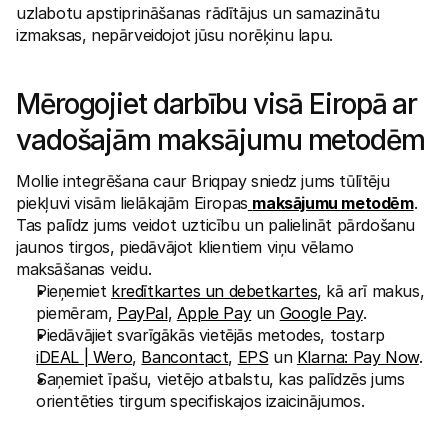
uzlabotu apstiprināšanas rādītājus un samazinātu 
Pircējiem
Uzziniet, kāpēc Mollie ir jūsu bankas izrakstā
izmaksas, nepārveidojot jūsu norēķinu lapu.
Mollie klientiem
Sazinieties ar mūsu klientu atbalsta komandu
Sazinieties ar pārdošanas komandu
Mērogojiet darbību visā Eiropā ar 
Atklājiet, kā mēs varam palīdzēt jūsu uzņēmumam
vadošajām maksājumu metodēm
Mollie integrēšana caur Briqpay sniedz jums tūlītēju 
piekļuvi visām lielākajām Eiropas
maksājumu metodēm
. 
Tas palīdz jums veidot uzticību un palielināt pārdošanu 
jaunos tirgos, piedāvājot klientiem viņu vēlamo 
maksāšanas veidu.
Pieņemiet 
kredītkartes un debetkartes
, kā arī makus, 
piemēram, 
PayPal
, 
Apple Pay
 un 
Google Pay
.
Piedāvājiet svarīgākās vietējās metodes, tostarp 
iDEAL | Wero
, 
Bancontact
, 
EPS
 un 
Klarna: Pay Now
.
Saņemiet īpašu, vietējo atbalstu, kas palīdzēs jums 
orientēties tirgum specifiskajos izaicinājumos.