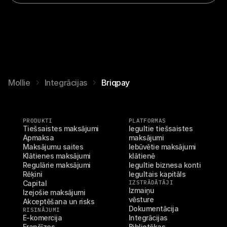
Mollie
Integrācijas
Briqpay
PRODUKTI
PLATFORMAS
Tiešsaistes maksājumi
Iegultie tiešsaistes 
Apmaksa
maksājumi
Maksājumu saites
Iebūvētie maksājumi 
Klātienes maksājumi
klātienē
Regulārie maksājumi
Iegultie biznesa konti
Rēķini
Iegultais kapitāls
Capital
IZSTRĀDĀTĀJI
Izmaiņu 
Izejošie maksājumi
vēsture
Akceptēšana un risks
Dokumentācija
RISINĀJUMI
E-komercija
Integrācijas
Franšīzes
Bibliotēkas