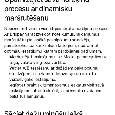
procesu ar dinamisku 
maršrutēšanu
Nepieņemiet visiem vienādi piemērotu norēķinu procesu. 
Ar Briqpay varat izveidot noteikumus, lai darījumus 
maršrutētu pie labākā pakalpojumu sniedzēja, 
pamatojoties uz konkrētiem kritērijiem, nodrošinot 
optimālu iestatījumu katram pārdošanas gadījumam.
Maršrutējiet maksājumus uz Mollie, pamatojoties uz 
tirgu, valūtu vai groza vērtību.
Veiciet A/B testēšanu ar dažādiem pakalpojumu 
sniedzējiem, lai uzlabotu konversiju un atrastu 
visizdevīgāko iestatījumu.
Iegūstiet praktiski izmantojamus ieskatus visā savā 
maksājumu infrastruktūrā, lai pieņemtu uz datiem 
balstītus lēmumus.
Sāciet dažu minūšu laikā