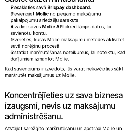
Piesakieties savā 
Briqpay dashboard
.
Pievienojiet 
Mollie 
no pieejamo maksājumu 
pakalpojumu sniedzēju saraksta.
Ievadiet savus 
Mollie API 
akreditācijas datus, lai 
savienotu kontu.
Izvēlieties, kuras Mollie maksājumu metodes aktivizēt 
savā norēķinu procesā.
Iestatiet maršrutēšanas noteikumus, lai noteiktu, kad 
darījumiem izmantot Mollie.
Kad savienojums ir izveidots, jūs varat nekavējoties sākt 
maršrutēt maksājumus uz Mollie.
Koncentrējieties uz sava biznesa 
izaugsmi, nevis uz maksājumu 
administrēšanu.
Atstājiet sarežģīto maršrutēšanu un apstrādi Mollie un 