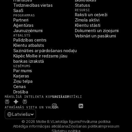
Tirdzniecības vietas
Statuss
SaaS
RESURSI
Raksti un ceļveži
PROGRAMMAS
Partneri
Zīmola aktīvi
Aģentūras
Klientu stāsti
Jaunuzņēmumi
Dokumenti un ziņojumi
ATBALSTS
Vebināri un pasākumi
Palīdzības centrs
Klientu atbalsts
Sazināties ar pārdošanas nodaļu
Kāpēc Mollie ir redzams jūsu 
bankas izrakstā
UZŅĒMUMS
Par mums
Karjeras
Ziņu telpa
Cenas
Drošība
MĀKSLĪGĀ INTELEKTA KOPSAVILKUMS
SOCIĀLIE TĪKLI
ATRAŠANĀS VIETA UN VALODA
Select Language
Latviešu
© 2026 Mollie B.V.
Lietotāja līgums
Privātuma politika
Atbildīga informācijas atklāšana
Ziņošanas politika
Impressum
Sīkdatņu politika