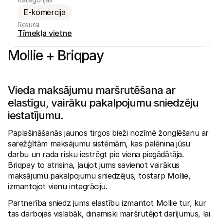
E-komercija
Resursi
Tīmekļa vietne
Mollie + Briqpay
Tehniskie resursi
Mollie 
Izstrādātāju portāls
Doku
Atklājiet izstrādātāju resursus un jaunumus
Izpēti
Vieda maksājumu maršrutēšana ar 
Bibliotēkas
Statu
elastīgu, vairāku pakalpojumu sniedzēju 
Integrējiet Mollie ar gatavām bibliotēkām
Pārbau
Discord kopiena
Izmai
iestatījumu.
Pievienojieties mūsu izstrādātāju kopienai
Izpēti
Par Mollie
Mollie 
Paplašināšanās jaunos tirgos bieži nozīmē žonglēšanu ar 
Cenas
Rakst
sarežģītām maksājumu sistēmām, kas palēnina jūsu 
Skatīt mūsu cenas
Atklāji
jūsu 
Par mums
darbu un rada risku iestrēgt pie viena piegādātāja. 
Veiks
Uzziniet vairāk par mūsu stāstu un 
Briqpay to atrisina, ļaujot jums savienot vairākus 
vērtībām
Uzzini
maksājumu pakalpojumu sniedzējus, tostarp Mollie, 
klient
Jaunumi
Mater
Lasiet jaunākās Mollie ziņas
izmantojot vienu integrāciju.
Lejupi
Karjeras
Partnerība sniedz jums elastību izmantot Mollie tur, kur 
Nāc strādāt pie mums – mēs 
meklējam kolēģus!
tas darbojas vislabāk, dinamiski maršrutējot darījumus, lai 
Sazināties