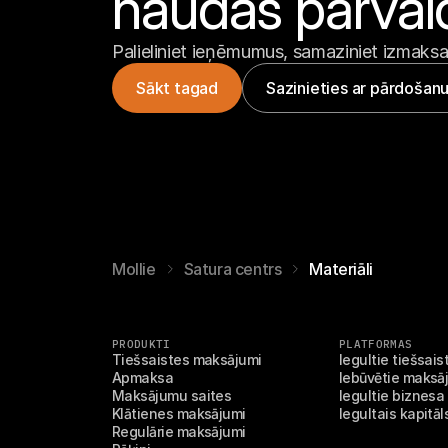
naudas pārval
Palieliniet ieņēmumus, samaziniet izmaksas
Sākt tagad
Sazinieties ar pārdošan
Mollie
Satura centrs
Materiāli
PRODUKTI
PLATFORMAS
Tiešsaistes maksājumi
Iegultie tiešsai
Apmaksa
Iebūvētie maksāj
Maksājumu saites
Iegultie biznesa
Klātienes maksājumi
Iegultais kapitāl
Regulārie maksājumi