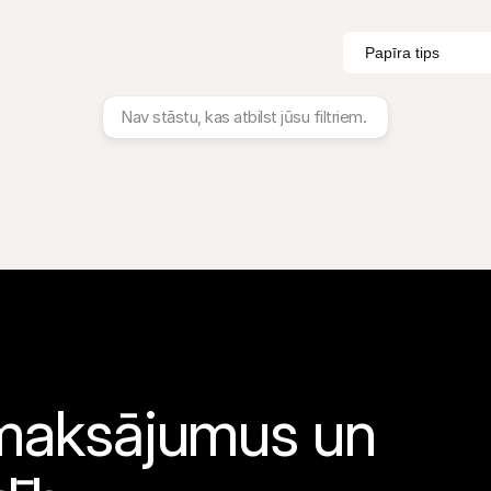
Papīra tips
Nav stāstu, kas atbilst jūsu filtriem.
 maksājumus un 