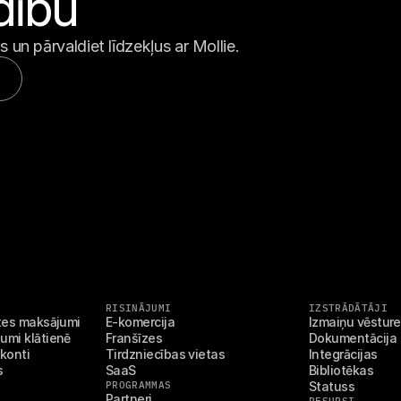
dību
 un pārvaldiet līdzekļus ar Mollie.
u
RISINĀJUMI
IZSTRĀDĀTĀJI
stes maksājumi
E-komercija
Izmaiņu vēsture
umi klātienē
Franšīzes
Dokumentācija
 konti
Tirdzniecības vietas
Integrācijas
s
SaaS
Bibliotēkas
PROGRAMMAS
Statuss
Partneri