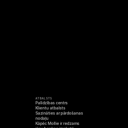
ATBALSTS
Palīdzības centrs
Klientu atbalsts
Sazināties ar pārdošanas 
nodaļu
Kāpēc Mollie ir redzams 