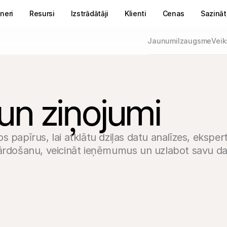
neri
Resursi
Izstrādātāji
Klienti
Cenas
Sazināt
Jaunumi
Izaugsme
Veik
un ziņojumi
 papīrus, lai atklātu dziļas datu analīzes, eksper
pārdošanu, veicināt ieņēmumus un uzlabot savu da