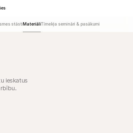
ies
smes stāsti
Materiāli
Tīmekļa semināri & pasākumi
tu ieskatus
rbību.