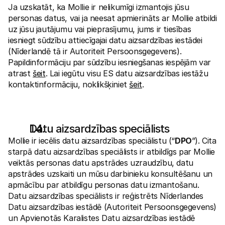
Ja uzskatāt, ka Mollie ir nelikumīgi izmantojis jūsu 
personas datus, vai ja neesat apmierināts ar Mollie atbildi 
uz jūsu jautājumu vai pieprasījumu, jums ir tiesības 
iesniegt sūdzību attiecīgajai datu aizsardzības iestādei 
(Nīderlandē tā ir Autoriteit Persoonsgegevens). 
Papildinformāciju par sūdzību iesniegšanas iespējām var 
atrast 
šeit
. Lai iegūtu visu ES datu aizsardzības iestāžu 
kontaktinformāciju, noklikšķiniet 
šeit
.
Datu aizsardzības speciālists
Mollie ir iecēlis datu aizsardzības speciālistu (“
DPO
”). Cita 
starpā datu aizsardzības speciālists ir atbildīgs par Mollie 
veiktās personas datu apstrādes uzraudzību, datu 
apstrādes uzskaiti un mūsu darbinieku konsultēšanu un 
apmācību par atbildīgu personas datu izmantošanu. 
Datu aizsardzības speciālists ir reģistrēts Nīderlandes 
Datu aizsardzības iestādē (Autoriteit Persoonsgegevens) 
un Apvienotās Karalistes Datu aizsardzības iestādē 