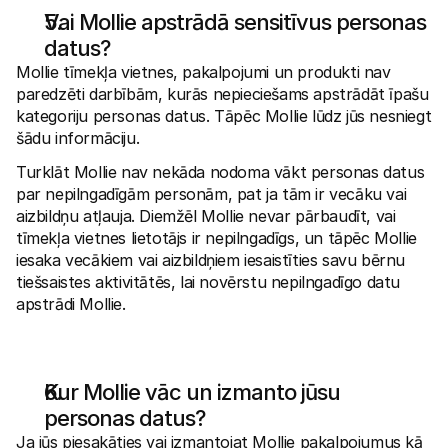
Vai Mollie apstrādā sensitīvus personas 
datus?
Mollie tīmekļa vietnes, pakalpojumi un produkti nav 
paredzēti darbībām, kurās nepieciešams apstrādāt īpašu 
kategoriju personas datus. Tāpēc Mollie lūdz jūs nesniegt 
šādu informāciju. 
Turklāt Mollie nav nekāda nodoma vākt personas datus 
par nepilngadīgām personām, pat ja tām ir vecāku vai 
aizbildņu atļauja. Diemžēl Mollie nevar pārbaudīt, vai 
tīmekļa vietnes lietotājs ir nepilngadīgs, un tāpēc Mollie 
iesaka vecākiem vai aizbildņiem iesaistīties savu bērnu 
tiešsaistes aktivitātēs, lai novērstu nepilngadīgo datu 
apstrādi Mollie.
Kur Mollie vāc un izmanto jūsu 
personas datus?
Ja jūs piesakāties vai izmantojat Mollie pakalpojumus kā 