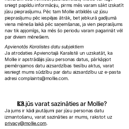
sniegt papildu informāciju, pirms mēs varam sākt izskatīt 
jūsu pieprasījumu. Pēc tam Mollie atbildēs uz jūsu 
pieprasījumu pēc iespējas ātrāk, bet jebkurā gadījumā 
viena mēneša laikā pēc saņemšanas, ja vien pieprasījums 
nav tik apjomīgs, ka mēs šo periodu varam pagarināt vēl 
par diviem mēnešiem.
Apvienotās Karalistes datu subjektiem 
Ja atrodaties Apvienotajā Karalistē un uzskatāt, ka 
Mollie ir apstrādājis jūsu personas datus, pārkāpjot 
piemērojamos datu aizsardzības tiesību aktus, varat 
iesniegt mums sūdzību par datu aizsardzību uz e-pasta 
adresi complaints@mollie.com.
Kā jūs varat sazināties ar Mollie?
Ja jums ir kādi jautājumi par jūsu personas datu 
izmantošanu, varat sazināties ar mums, rakstot uz 
privacy@mollie.com
. 