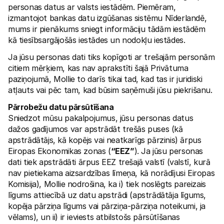
personas datus ar valsts iestādēm. Piemēram, 
izmantojot bankas datu izgūšanas sistēmu Nīderlandē, 
mums ir pienākums sniegt informāciju tādām iestādēm 
kā tiesībsargājošās iestādes un nodokļu iestādes. 
Ja jūsu personas dati tiks kopīgoti ar trešajām personām 
citiem mērķiem, kas nav aprakstīti šajā Privātuma 
paziņojumā, Mollie to darīs tikai tad, kad tas ir juridiski 
atļauts vai pēc tam, kad būsim saņēmuši jūsu piekrišanu.
Pārrobežu datu pārsūtīšana
Sniedzot mūsu pakalpojumus, jūsu personas datus 
dažos gadījumos var apstrādāt trešās puses (kā 
apstrādātājs, kā kopējs vai neatkarīgs pārzinis) ārpus 
Eiropas Ekonomikas zonas (
“EEZ”
). Ja jūsu personas 
dati tiek apstrādāti ārpus EEZ trešajā valstī (valstī, kurā 
nav pietiekama aizsardzības līmeņa, kā norādījusi Eiropas 
Komisija), Mollie nodrošina, ka i) tiek noslēgts pareizais 
līgums attiecībā uz datu apstrādi (apstrādātāja līgums, 
kopēja pārziņa līgums vai pārziņa-pārziņa noteikumi, ja 
vēlams), un ii) ir ieviests atbilstošs pārsūtīšanas 