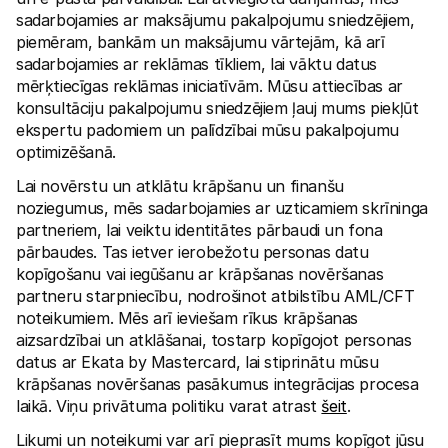
sadarbojamies ar maksājumu pakalpojumu sniedzējiem, 
piemēram, bankām un maksājumu vārtejām, kā arī 
sadarbojamies ar reklāmas tīkliem, lai vāktu datus 
mērķtiecīgas reklāmas iniciatīvām. Mūsu attiecības ar 
konsultāciju pakalpojumu sniedzējiem ļauj mums piekļūt 
ekspertu padomiem un palīdzībai mūsu pakalpojumu 
optimizēšanā.
Lai novērstu un atklātu krāpšanu un finanšu 
noziegumus, mēs sadarbojamies ar uzticamiem skrīninga 
partneriem, lai veiktu identitātes pārbaudi un fona 
pārbaudes. Tas ietver ierobežotu personas datu 
kopīgošanu vai iegūšanu ar krāpšanas novēršanas 
partneru starpniecību, nodrošinot atbilstību AML/CFT 
noteikumiem. Mēs arī ieviešam rīkus krāpšanas 
aizsardzībai un atklāšanai, tostarp kopīgojot personas 
datus ar Ekata by Mastercard, lai stiprinātu mūsu 
krāpšanas novēršanas pasākumus integrācijas procesa 
laikā. Viņu privātuma politiku varat atrast 
šeit
. 
Likumi un noteikumi var arī pieprasīt mums kopīgot jūsu 