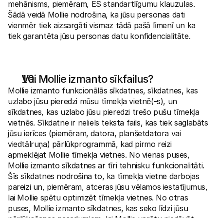
mehānisms, piemēram, ES standartlīgumu klauzulas. 
Šādā veidā Mollie nodrošina, ka jūsu personas dati 
vienmēr tiek aizsargāti vismaz tādā pašā līmenī un ka 
tiek garantēta jūsu personas datu konfidencialitāte.
Vai Mollie izmanto sīkfailus?
Mollie izmanto funkcionālās sīkdatnes, sīkdatnes, kas 
uzlabo jūsu pieredzi mūsu tīmekļa vietnē(-s), un 
sīkdatnes, kas uzlabo jūsu pieredzi trešo pušu tīmekļa 
vietnēs. Sīkdatne ir neliels teksta fails, kas tiek saglabāts 
jūsu ierīces (piemēram, datora, planšetdatora vai 
viedtālruņa) pārlūkprogrammā, kad pirmo reizi 
apmeklējat Mollie tīmekļa vietnes. No vienas puses, 
Mollie izmanto sīkdatnes ar tīri tehnisku funkcionalitāti. 
Šīs sīkdatnes nodrošina to, ka tīmekļa vietne darbojas 
pareizi un, piemēram, atceras jūsu vēlamos iestatījumus, 
lai Mollie spētu optimizēt tīmekļa vietnes. No otras 
puses, Mollie izmanto sīkdatnes, kas seko līdzi jūsu 