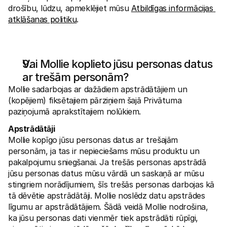
drošību, lūdzu, apmeklējiet mūsu 
Atbildīgas informācijas 
atklāšanas politiku
.
Vai Mollie koplieto jūsu personas datus 
ar trešām personām?
Mollie sadarbojas ar dažādiem apstrādātājiem un 
(kopējiem) fiksētajiem pārziņiem šajā Privātuma 
paziņojumā aprakstītajiem nolūkiem. 
Apstrādātāji
Mollie kopīgo jūsu personas datus ar trešajām 
personām, ja tas ir nepieciešams mūsu produktu un 
pakalpojumu sniegšanai. Ja trešās personas apstrādā 
jūsu personas datus mūsu vārdā un saskaņā ar mūsu 
stingriem norādījumiem, šīs trešās personas darbojas kā 
tā dēvētie apstrādātāji. Mollie noslēdz datu apstrādes 
līgumu ar apstrādātājiem. Šādā veidā Mollie nodrošina, 
ka jūsu personas dati vienmēr tiek apstrādāti rūpīgi, 