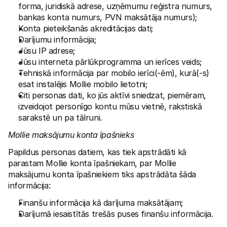
forma, juridiskā adrese, uzņēmumu reģistra numurs, 
bankas konta numurs, PVN maksātāja numurs);
Konta pieteikšanās akreditācijas dati;
Darījumu informācija;
Jūsu IP adrese;
Jūsu interneta pārlūkprogramma un ierīces veids;
Tehniskā informācija par mobilo ierīci(-ēm), kurā(-s) 
esat instalējis Mollie mobilo lietotni;
Citi personas dati, ko jūs aktīvi sniedzat, piemēram, 
izveidojot personīgo kontu mūsu vietnē, rakstiskā 
sarakstē un pa tālruni.
Mollie maksājumu konta īpašnieks
Papildus personas datiem, kas tiek apstrādāti kā 
parastam Mollie konta īpašniekam, par Mollie 
maksājumu konta īpašniekiem tiks apstrādāta šāda 
informācija:
Finanšu informācija kā darījuma maksātājam;
Darījumā iesaistītās trešās puses finanšu informācija.