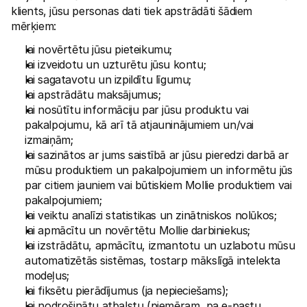
klients, jūsu personas dati tiek apstrādāti šādiem 
mērķiem:
lai novērtētu jūsu pieteikumu;
lai izveidotu un uzturētu jūsu kontu; 
lai sagatavotu un izpildītu līgumu;
lai apstrādātu maksājumus;
lai nosūtītu informāciju par jūsu produktu vai 
pakalpojumu, kā arī tā atjauninājumiem un/vai 
izmaiņām;
lai sazinātos ar jums saistībā ar jūsu pieredzi darbā ar 
mūsu produktiem un pakalpojumiem un informētu jūs 
par citiem jauniem vai būtiskiem Mollie produktiem vai 
pakalpojumiem;
lai veiktu analīzi statistikas un zinātniskos nolūkos;
lai apmācītu un novērtētu Mollie darbiniekus;
lai izstrādātu, apmācītu, izmantotu un uzlabotu mūsu 
automatizētās sistēmas, tostarp mākslīgā intelekta 
modeļus; 
lai fiksētu pierādījumus (ja nepieciešams);
lai nodrošinātu atbalstu (piemēram, pa e-pastu, 