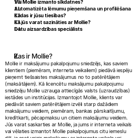
Vai Mollie izmanto sīkdatnes?
Pircējiem
Automatizēta lēmumu pieņemšana un profilēšana
Uzziniet, kāpēc Mollie ir jūsu bankas izrakstā
Kādas ir jūsu tiesības?
Mollie klientiem
Sazinieties ar mūsu klientu atbalsta komandu
Kā jūs varat sazināties ar Mollie?
Sazinieties ar pārdošanas komandu
Datu aizsardzības speciālists
Atklājiet, kā mēs varam palīdzēt jūsu uzņēmumam
Kas ir Mollie?
Mollie ir maksājumu pakalpojumu sniedzējs, kas saviem 
klientiem (piemēram, interneta veikaliem) piedāvā iespēju 
pieņemt tiešsaistes maksājumus no to patērētājiem 
(maksātājiem). Kā licencētu maksājumu pakalpojumu 
sniedzēju Mollie uzrauga attiecīgās valsts (uzraudzības) 
iestādes un institūcijas. Izmantojot Mollie, klients var 
piedāvāt saviem patērētājiem izvēli starp dažādiem 
maksājumu veidiem, piemēram, bankas pārskaitījumu, 
kredītkarti, pēcapmaksu un citiem maksājumu veidiem. 
Jūs varat saskarties ar Mollie, ja jums ir interneta veikals 
vai vēlaties izmantot Mollie pakalpojumus citu iemeslu 