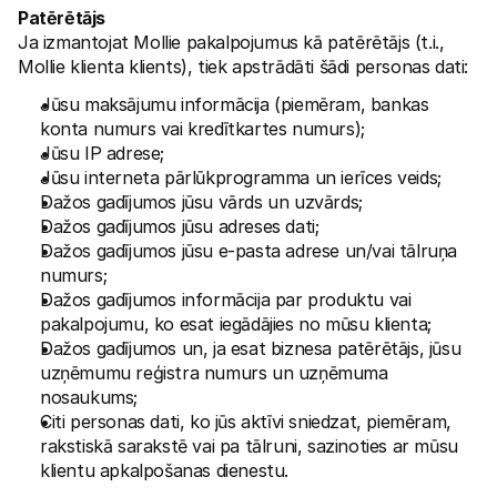
Patērētājs
Ja izmantojat Mollie pakalpojumus kā patērētājs (t.i., 
Mollie klienta klients), tiek apstrādāti šādi personas dati:
Jūsu maksājumu informācija (piemēram, bankas 
konta numurs vai kredītkartes numurs);
Jūsu IP adrese;
Jūsu interneta pārlūkprogramma un ierīces veids;
Dažos gadījumos jūsu vārds un uzvārds;
Dažos gadījumos jūsu adreses dati;
Dažos gadījumos jūsu e-pasta adrese un/vai tālruņa 
numurs;
Dažos gadījumos informācija par produktu vai 
pakalpojumu, ko esat iegādājies no mūsu klienta;
Dažos gadījumos un, ja esat biznesa patērētājs, jūsu 
uzņēmumu reģistra numurs un uzņēmuma 
nosaukums;
Citi personas dati, ko jūs aktīvi sniedzat, piemēram, 
rakstiskā sarakstē vai pa tālruni, sazinoties ar mūsu 
klientu apkalpošanas dienestu.