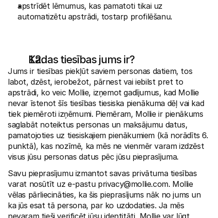
apstrīdēt lēmumus, kas pamatoti tikai uz 
automatizētu apstrādi, tostarp profilēšanu.
Kādas tiesības jums ir?
Jums ir tiesības piekļūt saviem personas datiem, tos 
labot, dzēst, ierobežot, pārnest vai iebilst pret to 
apstrādi, ko veic Mollie, izņemot gadījumus, kad Mollie 
nevar īstenot šīs tiesības tiesiska pienākuma dēļ vai kad 
tiek piemēroti izņēmumi. Piemēram, Mollie ir pienākums 
saglabāt noteiktus personas un maksājumu datus, 
pamatojoties uz tiesiskajiem pienākumiem (kā norādīts 6. 
punktā), kas nozīmē, ka mēs ne vienmēr varam izdzēst 
visus jūsu personas datus pēc jūsu pieprasījuma. 
Savu pieprasījumu izmantot savas privātuma tiesības 
varat nosūtīt uz e-pastu 
privacy@mollie.com
. Mollie 
vēlas pārliecināties, ka šis pieprasījums nāk no jums un 
ka jūs esat tā persona, par ko uzdodaties. Ja mēs 
nevaram tieši verificēt jūsu identitāti, Mollie var lūgt 