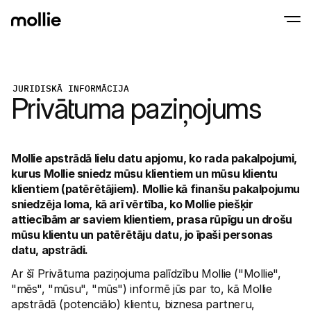
Pieņemt maksājumus
JURIDISKĀ INFORMĀCIJA
Privātuma paziņojums
Tiešsaistes maksā
Tap to Pay iPhone
Uzzināt vairāk
Pieņemiet un pārvaldie
Pieņemiet bezsaistes maksājumus savā iPhon
maksājumus
Klātienes maksāju
Veiciet maksājumus ar
un ierīcēm
Mollie apstrādā lielu datu apjomu, ko rada pakalpojumi, 
Apmaksa
kurus Mollie sniedz mūsu klientiem un mūsu klientu 
Piedāvājiet apmaksas r
klientiem (patērētājiem). Mollie kā finanšu pakalpojumu 
kas optimizēts konvers
Periodiskie maksā
sniedzēja loma, kā arī vērtība, ko Mollie piešķir 
Iekasējiet periodiskos 
attiecībām ar saviem klientiem, prasa rūpīgu un drošu 
abonementu maksāj
mūsu klientu un patērētāju datu, jo īpaši personas 
Maksājumu pieņemš
datu, apstrādi.
Novērsiet krāpniecību 
konversiju
Partneri
Ar šī Privātuma paziņojuma palīdzību Mollie ("Mollie", 
Aģentūrām
SaaS 
"mēs", "mūsu", "mūs") informē jūs par to, kā Mollie 
Uzziniet par mūsu aģentūru sadarbības programmu
Izpēti
apstrādā (potenciālo) klientu, biznesa partneru, 