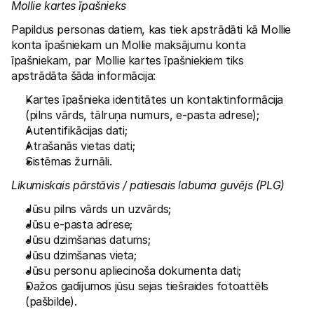
Mollie kartes īpašnieks
Papildus personas datiem, kas tiek apstrādāti kā Mollie 
konta īpašniekam un Mollie maksājumu konta 
īpašniekam, par Mollie kartes īpašniekiem tiks 
apstrādāta šāda informācija:
Kartes īpašnieka identitātes un kontaktinformācija 
(pilns vārds, tālruņa numurs, e-pasta adrese);
Autentifikācijas dati;
Atrašanās vietas dati; 
Sistēmas žurnāli.
Likumiskais pārstāvis / patiesais labuma guvējs (PLG)
Jūsu pilns vārds un uzvārds;
Jūsu e-pasta adrese; 
Jūsu dzimšanas datums;
Jūsu dzimšanas vieta;
Jūsu personu apliecinoša dokumenta dati;
Dažos gadījumos jūsu sejas tiešraides fotoattēls 
(pašbilde). 