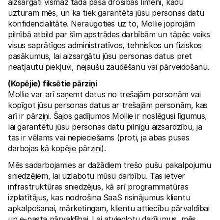
aizsargāti vismaz tādā pašā drošības līmenī, kādu 
uzturam mēs, un ka tiek garantēta jūsu personas datu 
konfidencialitāte. Neraugoties uz to, Mollie joprojām 
pilnībā atbild par šīm apstrādes darbībām un tāpēc veiks 
visus saprātīgos administratīvos, tehniskos un fiziskos 
pasākumus, lai aizsargātu jūsu personas datus pret 
neatļautu piekļuvi, nejaušu zaudēšanu vai pārveidošanu. 
(Kopējie) fiksētie pārziņi
Mollie var arī saņemt datus no trešajām personām vai 
kopīgot jūsu personas datus ar trešajām personām, kas 
arī ir pārziņi. Šajos gadījumos Mollie ir noslēgusi līgumus, 
lai garantētu jūsu personas datu pilnīgu aizsardzību, ja 
tas ir vēlams vai nepieciešams (proti, ja abas puses 
darbojas kā kopējie pārziņi). 
Mēs sadarbojamies ar dažādiem trešo pušu pakalpojumu 
sniedzējiem, lai uzlabotu mūsu darbību. Tas ietver 
infrastruktūras sniedzējus, kā arī programmatūras 
izplatītājus, kas nodrošina SaaS risinājumus klientu 
apkalpošanai, mārketingam, klientu attiecību pārvaldībai 
un e-pasta pārvaldībai. Lai atvieglotu darījumus, mēs 