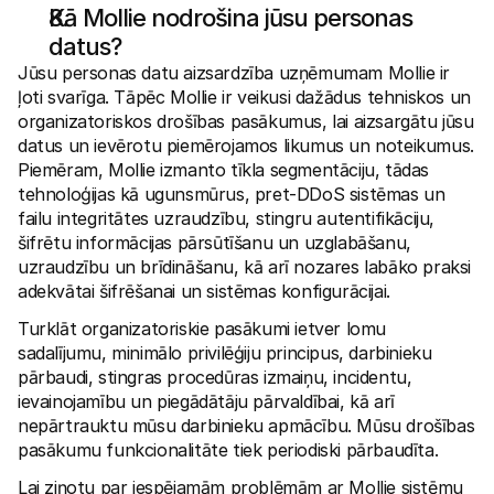
Kā Mollie nodrošina jūsu personas 
datus?
Jūsu personas datu aizsardzība uzņēmumam Mollie ir 
ļoti svarīga. Tāpēc Mollie ir veikusi dažādus tehniskos un 
organizatoriskos drošības pasākumus, lai aizsargātu jūsu 
datus un ievērotu piemērojamos likumus un noteikumus. 
Piemēram, Mollie izmanto tīkla segmentāciju, tādas 
tehnoloģijas kā ugunsmūrus, pret-DDoS sistēmas un 
failu integritātes uzraudzību, stingru autentifikāciju, 
šifrētu informācijas pārsūtīšanu un uzglabāšanu, 
uzraudzību un brīdināšanu, kā arī nozares labāko praksi 
adekvātai šifrēšanai un sistēmas konfigurācijai. 
Turklāt organizatoriskie pasākumi ietver lomu 
sadalījumu, minimālo privilēģiju principus, darbinieku 
pārbaudi, stingras procedūras izmaiņu, incidentu, 
ievainojamību un piegādātāju pārvaldībai, kā arī 
nepārtrauktu mūsu darbinieku apmācību. Mūsu drošības 
pasākumu funkcionalitāte tiek periodiski pārbaudīta.
Lai ziņotu par iespējamām problēmām ar Mollie sistēmu 