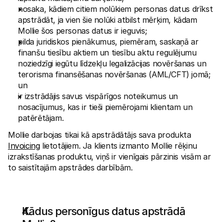
nosaka, kādiem citiem nolūkiem personas datus drīkst 
apstrādāt, ja vien šie nolūki atbilst mērķim, kādam 
Mollie šos personas datus ir ieguvis;
pilda juridiskos pienākumus, piemēram, saskaņā ar 
finanšu tiesību aktiem un tiesību aktu regulējumu 
noziedzīgi iegūtu līdzekļu legalizācijas novēršanas un 
terorisma finansēšanas novēršanas (AML/CFT) jomā; 
un
ir izstrādājis savus vispārīgos noteikumus un 
nosacījumus, kas ir tieši piemērojami klientam un 
patērētājam.
Mollie darbojas tikai kā apstrādātājs sava produkta 
Invoicing
 lietotājiem. Ja klients izmanto Mollie rēķinu 
izrakstīšanas produktu, viņš ir vienīgais pārzinis visām ar 
to saistītajām apstrādes darbībām.
Kādus personīgus datus apstrādā 