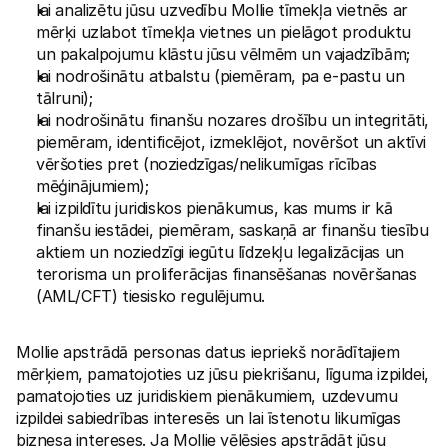
lai analizētu jūsu uzvedību Mollie tīmekļa vietnēs ar 
mērķi uzlabot tīmekļa vietnes un pielāgot produktu 
un pakalpojumu klāstu jūsu vēlmēm un vajadzībām;
lai nodrošinātu atbalstu (piemēram, pa e-pastu un 
tālruni);
lai nodrošinātu finanšu nozares drošību un integritāti, 
piemēram, identificējot, izmeklējot, novēršot un aktīvi 
vēršoties pret (noziedzīgas/nelikumīgas rīcības 
mēģinājumiem);
lai izpildītu juridiskos pienākumus, kas mums ir kā 
finanšu iestādei, piemēram, saskaņā ar finanšu tiesību 
aktiem un noziedzīgi iegūtu līdzekļu legalizācijas un 
terorisma un proliferācijas finansēšanas novēršanas 
(AML/CFT) tiesisko regulējumu.
Mollie apstrādā personas datus iepriekš norādītajiem 
mērķiem, pamatojoties uz jūsu piekrišanu, līguma izpildei, 
pamatojoties uz juridiskiem pienākumiem, uzdevumu 
izpildei sabiedrības interesēs un lai īstenotu likumīgas 
biznesa intereses. Ja Mollie vēlēsies apstrādāt jūsu 