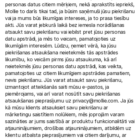
personas datus citiem mērķiem, nekā aprakstīts iepriekš, 
Mollie to darīs tikai tad, ja būsim saņēmuši jūsu piekrišanu 
vai ja mums būs likumīgas intereses, ja to prasa tiesību 
akti. Jūs varat jebkurā laikā bez iemesla norādīšanas 
atsaukt savu piekrišanu vai iebilst pret jūsu personas 
datu apstrādi, ja mēs to veicam, pamatojoties uz 
likumīgām interesēm. Lūdzu, ņemiet vērā, ka jūsu 
piekrišanas atsaukšana neietekmēs tās apstrādes 
likumību, ko veicām pirms jūsu atsaukuma, kā arī 
neietekmēs jūsu personas datu apstrādi, kas veikta, 
pamatojoties uz citiem likumīgiem apstrādes pamatiem, 
nevis piekrišanu. Jūs varat atsaukt savu piekrišanu, 
izmantojot atteikšanās saiti mūsu e-pastos, ja 
piemērojams, vai arī varat nosūtīt savu piekrišanas 
atsaukšanas pieprasījumu uz 
privacy@mollie.com
. Ja jūs 
kā mūsu klients atsauksiet savu piekrišanu ar 
mārketingu saistītiem nolūkiem, mēs joprojām varam 
sazināties ar jums saistībā ar produktu funkcionalitāti vai 
atjauninājumiem, drošības atjauninājumiem, atbildēm uz 
klientu atbalsta pieprasījumiem vai citiem darījumu, ar 