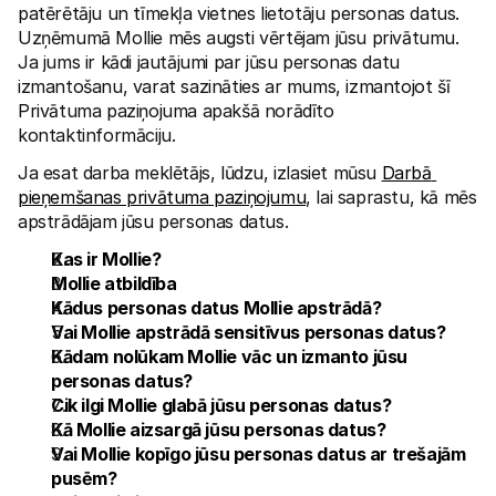
patērētāju un tīmekļa vietnes lietotāju personas datus. 
Uzņēmumā Mollie mēs augsti vērtējam jūsu privātumu. 
Ja jums ir kādi jautājumi par jūsu personas datu 
izmantošanu, varat sazināties ar mums, izmantojot šī 
Privātuma paziņojuma apakšā norādīto 
kontaktinformāciju.
Tehniskie resursi
Mollie 
Ja esat darba meklētājs, lūdzu, izlasiet mūsu 
Darbā 
Izstrādātāju portāls
Doku
Atklājiet izstrādātāju resursus un jaunumus
Izpēti
pieņemšanas privātuma paziņojumu
, lai saprastu, kā mēs 
Bibliotēkas
Statu
apstrādājam jūsu personas datus.
Integrējiet Mollie ar gatavām bibliotēkām
Pārbau
Discord kopiena
Izmai
Kas ir Mollie?
Pievienojieties mūsu izstrādātāju kopienai
Izpēti
Mollie atbildība
Par Mollie
Mollie 
Kādus personas datus Mollie apstrādā?
Cenas
Rakst
Skatīt mūsu cenas
Atklāji
Vai Mollie apstrādā sensitīvus personas datus?
jūsu 
Par mums
Kādam nolūkam Mollie vāc un izmanto jūsu 
Veiks
Uzziniet vairāk par mūsu stāstu un 
personas datus?
vērtībām
Uzzini
klient
Jaunumi
Cik ilgi Mollie glabā jūsu personas datus?
Mater
Lasiet jaunākās Mollie ziņas
Kā Mollie aizsargā jūsu personas datus?
Lejupi
Karjeras
Vai Mollie kopīgo jūsu personas datus ar trešajām 
Nāc strādāt pie mums – mēs 
meklējam kolēģus!
pusēm?
Sazināties