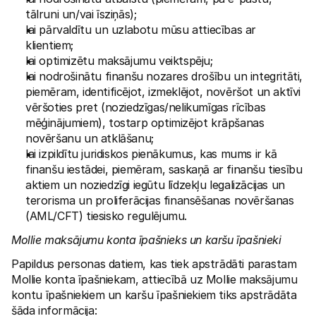
tālruni un/vai īsziņās);
lai pārvaldītu un uzlabotu mūsu attiecības ar 
klientiem;
lai optimizētu maksājumu veiktspēju;
lai nodrošinātu finanšu nozares drošību un integritāti, 
piemēram, identificējot, izmeklējot, novēršot un aktīvi 
vēršoties pret (noziedzīgas/nelikumīgas rīcības 
mēģinājumiem), tostarp optimizējot krāpšanas 
novēršanu un atklāšanu;
lai izpildītu juridiskos pienākumus, kas mums ir kā 
finanšu iestādei, piemēram, saskaņā ar finanšu tiesību 
aktiem un noziedzīgi iegūtu līdzekļu legalizācijas un 
terorisma un proliferācijas finansēšanas novēršanas 
(AML/CFT) tiesisko regulējumu.
Mollie maksājumu konta īpašnieks un karšu īpašnieki
Papildus personas datiem, kas tiek apstrādāti parastam 
Mollie konta īpašniekam, attiecībā uz Mollie maksājumu 
kontu īpašniekiem un karšu īpašniekiem tiks apstrādāta 
šāda informācija: