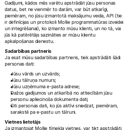
Gadījumi, kādos mēs varētu apstrādāt jūsu personas 
datus, bet ne vienmēr to darām, var būt atkarīgi, 
piemēram, no jūsu izmantotā maksājumu veida, API (tie 
ir definīcijas un protokoli Mollie programmatūras izveidei 
un integrēšanai), ko izmanto mūsu klienti, un no tā, vai 
jūs kā patērētājs sazināties ar mūsu klientu 
apkalpošanas dienestu. 
Sadarbības partneris
Ja esat mūsu sadarbības partneris, tiek apstrādāti šādi 
personas dati:
Jūsu vārds un uzvārds;
Jūsu tālruņa numurs;
Jūsu uzņēmuma e-pasta adrese;
Dažos gadījumos un atkarībā no attiecībām jūsu 
personu apliecinoša dokumenta dati; 
Citi personas dati, ko jūs aktīvi sniedzat, piemēram, 
sarakstē pa e-pastu un tālruni.
Vietnes lietotājs
Ja izmantojat Mollie tīmekļa vietnes, var tikt apstrādāti 