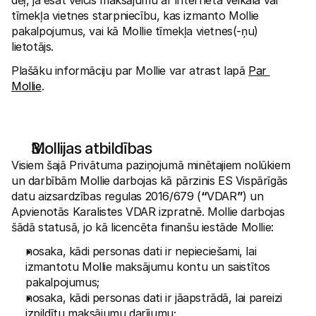
dēļ, ja esat veicis maksājumu ar interneta veikala vai 
tīmekļa vietnes starpniecību, kas izmanto Mollie 
pakalpojumus, vai kā Mollie tīmekļa vietnes(-ņu) 
lietotājs. 
Plašāku informāciju par Mollie var atrast lapā 
Par 
Mollie
. 
Mollijas atbildības
Visiem šajā Privātuma paziņojumā minētajiem nolūkiem 
un darbībām Mollie darbojas kā pārzinis ES Vispārīgās 
datu aizsardzības regulas 2016/679 (
“
VDAR
”
) un 
Apvienotās Karalistes VDAR izpratnē. Mollie darbojas 
šādā statusā, jo kā licencēta finanšu iestāde Mollie:
nosaka, kādi personas dati ir nepieciešami, lai 
izmantotu Mollie maksājumu kontu un saistītos 
pakalpojumus;
nosaka, kādi personas dati ir jāapstrādā, lai pareizi 
izpildītu maksājumu darījumu;