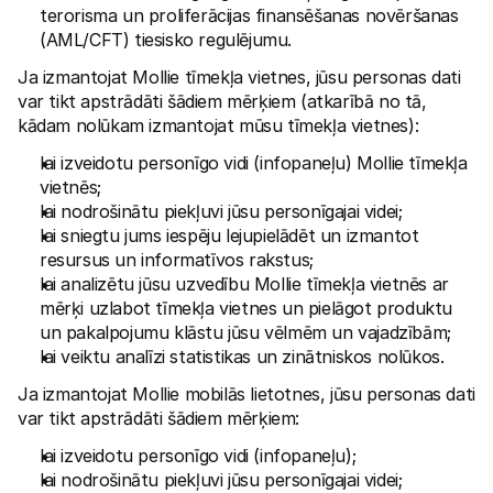
terorisma un proliferācijas finansēšanas novēršanas 
(AML/CFT) tiesisko regulējumu.
Ja izmantojat Mollie tīmekļa vietnes, jūsu personas dati 
var tikt apstrādāti šādiem mērķiem (atkarībā no tā, 
kādam nolūkam izmantojat mūsu tīmekļa vietnes):
lai izveidotu personīgo vidi (infopaneļu) Mollie tīmekļa 
vietnēs;
lai nodrošinātu piekļuvi jūsu personīgajai videi;
lai sniegtu jums iespēju lejupielādēt un izmantot 
resursus un informatīvos rakstus;
lai analizētu jūsu uzvedību Mollie tīmekļa vietnēs ar 
mērķi uzlabot tīmekļa vietnes un pielāgot produktu 
un pakalpojumu klāstu jūsu vēlmēm un vajadzībām;
lai veiktu analīzi statistikas un zinātniskos nolūkos.
Ja izmantojat Mollie mobilās lietotnes, jūsu personas dati 
var tikt apstrādāti šādiem mērķiem:
lai izveidotu personīgo vidi (infopaneļu);
lai nodrošinātu piekļuvi jūsu personīgajai videi;