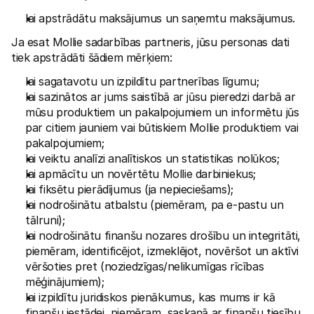
lai apstrādātu maksājumus un saņemtu maksājumus.
Ja esat Mollie sadarbības partneris, jūsu personas dati 
tiek apstrādāti šādiem mērķiem:
lai sagatavotu un izpildītu partnerības līgumu;
lai sazinātos ar jums saistībā ar jūsu pieredzi darbā ar 
mūsu produktiem un pakalpojumiem un informētu jūs 
par citiem jauniem vai būtiskiem Mollie produktiem vai 
pakalpojumiem;
lai veiktu analīzi analītiskos un statistikas nolūkos;
lai apmācītu un novērtētu Mollie darbiniekus;
lai fiksētu pierādījumus (ja nepieciešams);
lai nodrošinātu atbalstu (piemēram, pa e-pastu un 
tālruni);
lai nodrošinātu finanšu nozares drošību un integritāti, 
piemēram, identificējot, izmeklējot, novēršot un aktīvi 
vēršoties pret (noziedzīgas/nelikumīgas rīcības 
mēģinājumiem);
lai izpildītu juridiskos pienākumus, kas mums ir kā 
finanšu iestādei, piemēram, saskaņā ar finanšu tiesību 