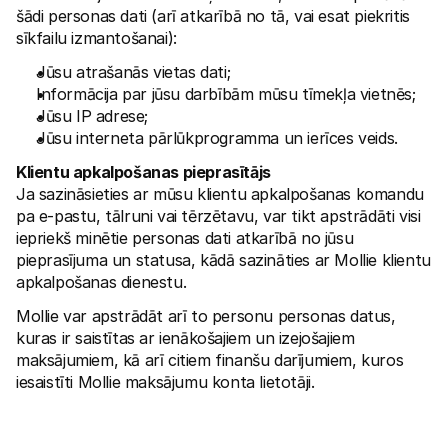
šādi personas dati (arī atkarībā no tā, vai esat piekritis 
sīkfailu izmantošanai):
Jūsu atrašanās vietas dati;
Informācija par jūsu darbībām mūsu tīmekļa vietnēs; 
Jūsu IP adrese;
Jūsu interneta pārlūkprogramma un ierīces veids.
Klientu apkalpošanas pieprasītājs
Ja sazināsieties ar mūsu klientu apkalpošanas komandu 
pa e-pastu, tālruni vai tērzētavu, var tikt apstrādāti visi 
iepriekš minētie personas dati atkarībā no jūsu 
pieprasījuma un statusa, kādā sazināties ar Mollie klientu 
apkalpošanas dienestu. 
Mollie var apstrādāt arī to personu personas datus, 
kuras ir saistītas ar ienākošajiem un izejošajiem 
maksājumiem, kā arī citiem finanšu darījumiem, kuros 
iesaistīti Mollie maksājumu konta lietotāji.