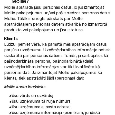
Mollie?
Mollie apstrādā jūsu personas datus, jo jūs izmantojat 
Mollie pakalpojumus un/vai paši sniedzat personas datus 
Mollie. Tālāk ir sniegts pārskats par Mollie 
apstrādātajiem personas datiem atkarībā no izmantotā 
produkta vai pakalpojuma un jūsu statusa. 
Klients
Lūdzu, ņemiet vērā, ka pamatā mēs apstrādājam datus 
par jūsu uzņēmumu. Uzņēmējdarbības informācija netiek 
uzskatīta par personas datiem. Tomēr, ja darbojaties kā 
pašnodarbināta persona, pašnodarbinātā (daļa) 
uzņēmējdarbības informācijas var tikt kvalificēta kā 
personas dati. Ja izmantojat Mollie pakalpojumus kā 
klients, tiek apstrādāti šādi (personas) dati:
Mollie konta īpašnieks
Jūsu vārds un uzvārds;
Jūsu uzņēmuma tālruņa numurs;
Jūsu uzņēmuma e-pasta adrese;
Jūsu uzņēmuma informācija (piemēram, juridiskā 