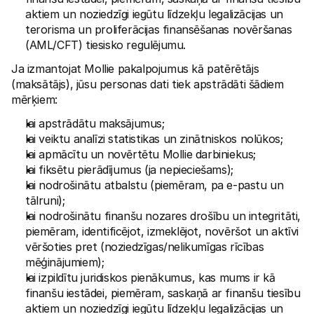
aktiem un noziedzīgi iegūtu līdzekļu legalizācijas un 
terorisma un proliferācijas finansēšanas novēršanas 
(AML/CFT) tiesisko regulējumu.
Ja izmantojat Mollie pakalpojumus kā patērētājs 
(maksātājs), jūsu personas dati tiek apstrādāti šādiem 
mērķiem:
lai apstrādātu maksājumus;
lai veiktu analīzi statistikas un zinātniskos nolūkos;
lai apmācītu un novērtētu Mollie darbiniekus;
lai fiksētu pierādījumus (ja nepieciešams);
lai nodrošinātu atbalstu (piemēram, pa e-pastu un 
tālruni);
lai nodrošinātu finanšu nozares drošību un integritāti, 
piemēram, identificējot, izmeklējot, novēršot un aktīvi 
vēršoties pret (noziedzīgas/nelikumīgas rīcības 
mēģinājumiem);
lai izpildītu juridiskos pienākumus, kas mums ir kā 
finanšu iestādei, piemēram, saskaņā ar finanšu tiesību 
aktiem un noziedzīgi iegūtu līdzekļu legalizācijas un 