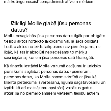
mārketingu nesaistītiem/administratīviem mērķiem.
Cik ilgi Mollie glabā jūsu personas 
datus?
Mollie nesaglabās jūsu personas datus ilgāk par obligāto 
tiesību aktos noteikto laikposmu vai, ja šāds obligāts 
tiesību aktos noteikts laikposms nav piemērojams, ne 
ilgāk, kā tas ir absolūti nepieciešams to mērķu 
sasniegšanai, kuriem jūsu personas dati tika iegūti. 
Kā finanšu iestādei Mollie vairumā gadījumu ir juridisks 
pienākums saglabāt personas datus (piemēram, 
personas datus, ko Mollie saņem saistībā ar jūsu kā 
klienta pieteikuma izvērtēšanu, līguma sagatavošanu un 
izpildi, kā arī maksājumu apstrādi) vairākus gadus 
atkarībā no piemērojamajiem vietējiem tiesību aktiem. 