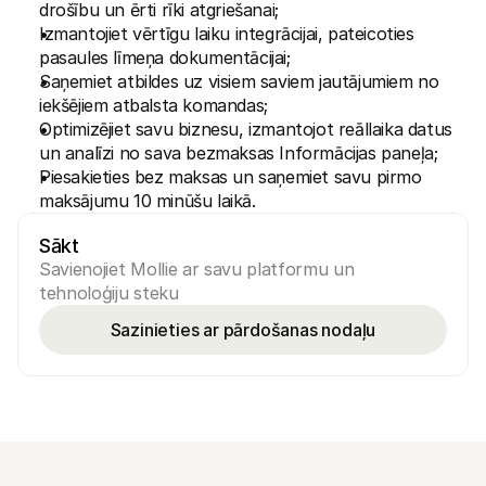
drošību un ērti rīki atgriešanai;
Pircējiem
Izmantojiet vērtīgu laiku integrācijai, pateicoties 
Uzziniet, kāpēc Mollie ir jūsu bankas izrakstā
Mollie klientiem
pasaules līmeņa dokumentācijai;
Sazinieties ar mūsu klientu atbalsta komandu
Saņemiet atbildes uz visiem saviem jautājumiem no 
Sazinieties ar pārdošanas komandu
iekšējiem atbalsta komandas;
Atklājiet, kā mēs varam palīdzēt jūsu uzņēmumam
Optimizējiet savu biznesu, izmantojot reāllaika datus 
un analīzi no sava bezmaksas Informācijas paneļa;
Piesakieties bez maksas un saņemiet savu pirmo 
maksājumu 10 minūšu laikā.
Sākt
Savienojiet Mollie ar savu platformu un 
tehnoloģiju steku
Sazinieties ar pārdošanas nodaļu