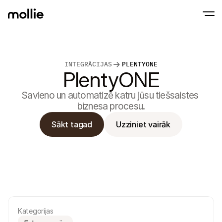
Pieņemt maksājumus
INTEGRĀCIJAS
PLENTYONE
Tiešsaistes maksā
PlentyONE
Tap to Pay iPhone
Uzzināt vairāk
Pieņemiet un pārvaldie
Pieņemiet bezsaistes maksājumus savā iPhon
maksājumus
Savieno un automatizē katru jūsu tiešsaistes 
Klātienes maksāju
Veiciet maksājumus ar
biznesa procesu.
un ierīcēm
Apmaksa
Sākt tagad
Uzziniet vairāk
Piedāvājiet apmaksas r
kas optimizēts konvers
Periodiskie maksā
Iekasējiet periodiskos 
abonementu maksāj
Maksājumu pieņemš
Novērsiet krāpniecību 
konversiju
Partneri
Aģentūrām
SaaS 
Uzziniet par mūsu aģentūru sadarbības programmu
Izpēti
Kategorijas