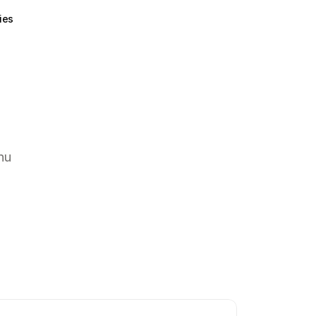
ies
u 