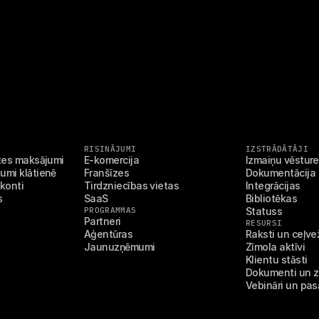
RISINĀJUMI
IZSTRĀDĀTĀJI
stes maksājumi
E-komercija
Izmaiņu vēsture
umi klātienē
Franšīzes
Dokumentācija
 konti
Tirdzniecības vietas
Integrācijas
s
SaaS
Bibliotēkas
PROGRAMMAS
Statuss
Partneri
RESURSI
Aģentūras
Raksti un ceļve
Jaunuzņēmumi
Zīmola aktīvi
Klientu stāsti
Dokumenti un z
Vebināri un pa