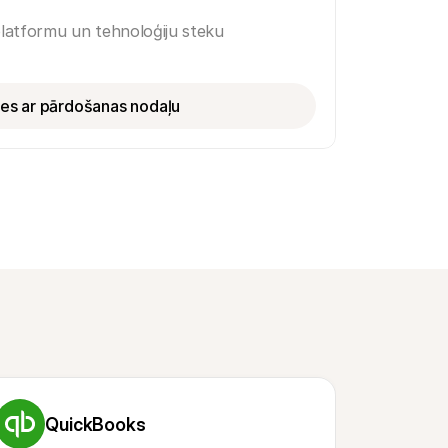
 platformu un tehnoloģiju steku
ies ar pārdošanas nodaļu
QuickBooks