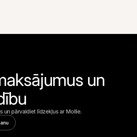
 maksājumus un 
dību
 un pārvaldiet līdzekļus ar Mollie.
šanu