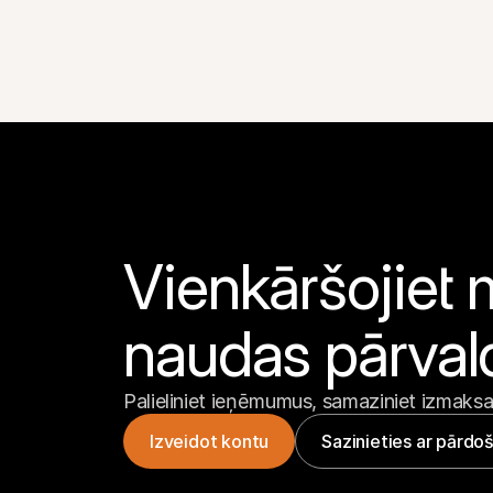
Vienkāršojiet
naudas pārval
Palieliniet ieņēmumus, samaziniet izmaksas
Izveidot kontu
Sazinieties ar pārdo