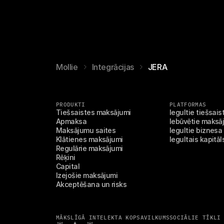
Mollie
Integrācijas
JERA
PRODUKTI
PLATFORMAS
Tiešsaistes maksājumi
Iegultie tiešsai
Apmaksa
Iebūvētie maksāj
Maksājumu saites
Iegultie biznesa
Klātienes maksājumi
Iegultais kapitāl
Regulārie maksājumi
Rēķini
Capital
Izejošie maksājumi
Akceptēšana un risks
MĀKSLĪGĀ INTELEKTA KOPSAVILKUMS
SOCIĀLIE TĪKLI