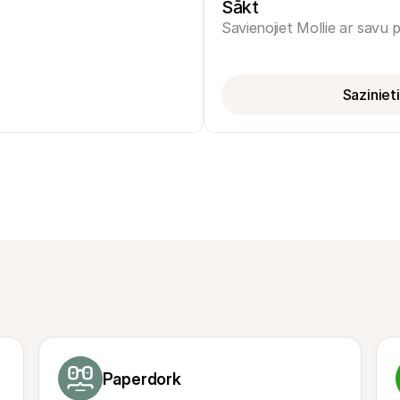
Sākt
Savienojiet Mollie ar savu
Saziniet
Paperdork