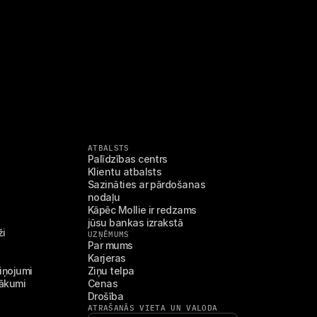
ATBALSTS
Palīdzības centrs
Klientu atbalsts
Sazināties ar pārdošanas 
nodaļu
Kāpēc Mollie ir redzams 
jūsu bankas izrakstā
ži
UZŅĒMUMS
Par mums
Karjeras
iņojumi
Ziņu telpa
sākumi
Cenas
Drošība
ATRAŠANĀS VIETA UN VALODA