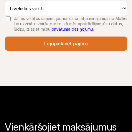
Jā, es vēlētos saņemt jaunumus un atjauninājumus no Mollie.
Lai uzzinātu vairāk par to, kā mēs apstrādājam jūsu datus,
lūdzu, izlasiet mūsu
privātuma paziņojumu
.
Lejupielādēt papīru
Vienkāršojiet maksājumus 