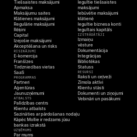
Tiešsaistes maksājumi
Iegultie tiešsaistes 
Apmaksa
maksājumi
Maksājumu saites
Iebūvētie maksājumi 
Klātienes maksājumi
klātienē
Regulārie maksājumi
Iegultie biznesa konti
Rēķini
Iegultais kapitāls
Capital
IZSTRĀDĀTĀJI
Izmaiņu 
Izejošie maksājumi
vēsture
Akceptēšana un risks
Dokumentācija
RISINĀJUMI
E-komercija
Integrācijas
Franšīzes
Bibliotēkas
Tirdzniecības vietas
Statuss
SaaS
RESURSI
Raksti un ceļveži
PROGRAMMAS
Partneri
Zīmola aktīvi
Aģentūras
Klientu stāsti
Jaunuzņēmumi
Dokumenti un ziņojumi
ATBALSTS
Vebināri un pasākumi
Palīdzības centrs
Klientu atbalsts
Sazināties ar pārdošanas nodaļu
Kāpēc Mollie ir redzams jūsu 
bankas izrakstā
UZŅĒMUMS
Par mums