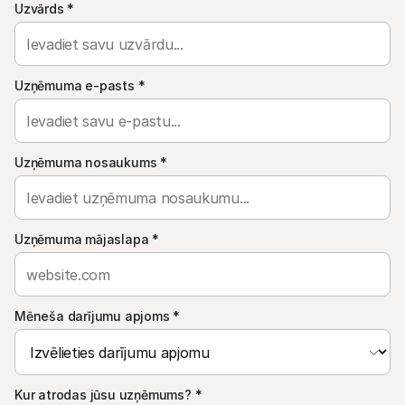
Uzvārds
*
Pircējiem
Uzziniet, kāpēc Mollie ir jūsu bankas izrakstā
Mollie klientiem
Sazinieties ar mūsu klientu atbalsta komandu
Sazinieties ar pārdošanas komandu
Uzņēmuma e-pasts
*
Atklājiet, kā mēs varam palīdzēt jūsu uzņēmumam
Uzņēmuma nosaukums
*
Uzņēmuma mājaslapa
*
Mēneša darījumu apjoms
*
Kur atrodas jūsu uzņēmums?
*