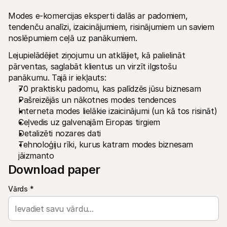
Modes e-komercijas eksperti dalās ar padomiem, 
tendenču analīzi, izaicinājumiem, risinājumiem un saviem 
noslēpumiem ceļā uz panākumiem.
Lejupielādējiet ziņojumu un atklājiet, kā palielināt 
pārventas, saglabāt klientus un virzīt ilgstošu 
Tehniskie resursi
Mollie 
panākumu. Tajā ir iekļauts:
Izstrādātāju portāls
Doku
70 praktisku padomu, kas palīdzēs jūsu biznesam
Atklājiet izstrādātāju resursus un jaunumus
Izpēti
Bibliotēkas
Statu
Pašreizējās un nākotnes modes tendences
Integrējiet Mollie ar gatavām bibliotēkām
Pārbau
Interneta modes lielākie izaicinājumi (un kā tos risināt)
Discord kopiena
Izmai
Ceļvedis uz galvenajām Eiropas tirgiem
Pievienojieties mūsu izstrādātāju kopienai
Izpēti
Detalizēti nozares dati
Par Mollie
Mollie 
Cenas
Rakst
Tehnoloģiju rīki, kurus katram modes biznesam 
Skatīt mūsu cenas
Atklāji
jāizmanto
jūsu 
Par mums
Veiks
Download paper
Uzziniet vairāk par mūsu stāstu un 
vērtībām
Uzzini
klient
Jaunumi
Vārds
*
Mater
Lasiet jaunākās Mollie ziņas
Lejupi
Karjeras
Nāc strādāt pie mums – mēs 
meklējam kolēģus!
Sazināties