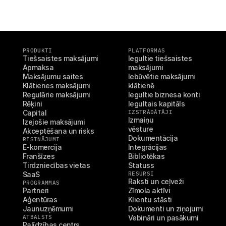
PRODUKTI
PLATFORMAS
Tiešsaistes maksājumi
Iegultie tiešsaistes 
Apmaksa
maksājumi
Tehniskie resursi
Mollie 
Maksājumu saites
Iebūvētie maksājumi 
Izstrādātāju portāls
Doku
Klātienes maksājumi
klātienē
Atklājiet izstrādātāju resursus un jaunumus
Izpēti
Regulārie maksājumi
Iegultie biznesa konti
Bibliotēkas
Statu
Rēķini
Iegultais kapitāls
Integrējiet Mollie ar gatavām bibliotēkām
Pārbau
Capital
IZSTRĀDĀTĀJI
Discord kopiena
Izmai
Izmaiņu 
Izejošie maksājumi
Pievienojieties mūsu izstrādātāju kopienai
Izpēti
vēsture
Akceptēšana un risks
Par Mollie
Mollie 
Dokumentācija
Cenas
Rakst
RISINĀJUMI
E-komercija
Integrācijas
Skatīt mūsu cenas
Atklāji
Franšīzes
Bibliotēkas
jūsu 
Par mums
Veiks
Tirdzniecības vietas
Statuss
Uzziniet vairāk par mūsu stāstu un 
vērtībām
SaaS
RESURSI
Uzzini
Raksti un ceļveži
klient
Jaunumi
PROGRAMMAS
Mater
Partneri
Zīmola aktīvi
Lasiet jaunākās Mollie ziņas
Aģentūras
Klientu stāsti
Lejupi
Karjeras
Jaunuzņēmumi
Dokumenti un ziņojumi
Nāc strādāt pie mums – mēs 
meklējam kolēģus!
ATBALSTS
Vebināri un pasākumi
Palīdzības centrs
Sazināties