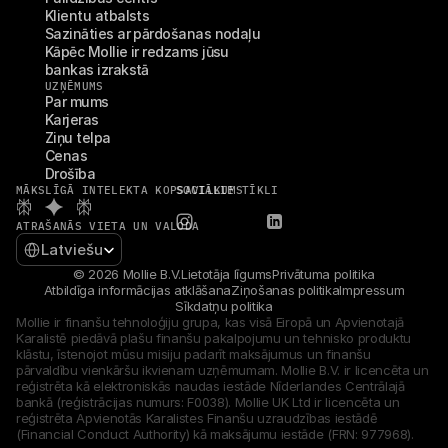
Pircējiem
Klientu atbalsts
Uzziniet, kāpēc Mollie ir jūsu bankas izrakstā
Sazināties ar pārdošanas nodaļu
Mollie klientiem
Kāpēc Mollie ir redzams jūsu 
Sazinieties ar mūsu klientu atbalsta komandu
bankas izrakstā
Sazinieties ar pārdošanas komandu
UZŅĒMUMS
Par mums
Atklājiet, kā mēs varam palīdzēt jūsu uzņēmumam
Karjeras
Ziņu telpa
Cenas
Drošība
MĀKSLĪGĀ INTELEKTA KOPSAVILKUMS
SOCIĀLIE TĪKLI
ATRAŠANĀS VIETA UN VALODA
Select Language
Latviešu
© 2026 Mollie B.V.
Lietotāja līgums
Privātuma politika
Atbildīga informācijas atklāšana
Ziņošanas politika
Impressum
Sīkdatņu politika
Mollie ir finanšu tehnoloģiju grupa, kas visā Eiropā un Apvienotajā 
Karalistē piedāvā plašu finanšu pakalpojumu un tehnisko produktu 
klāstu, īstenojot mūsu misiju padarīt maksājumus un finanšu 
pārvaldību vienkāršu ikvienam uzņēmumam. Mollie B.V. ir licencēta un 
reģistrēta kā elektroniskās naudas iestāde Nīderlandes Centrālajā 
bankā (reģistrācijas numurs: F0038). Mollie UK Ltd ir licencēta un 
reģistrēta Apvienotās Karalistes Finanšu uzraudzības iestādē 
(Financial Conduct Authority) kā maksājumu iestāde (FRN: 977968).