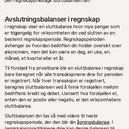
den regnskapsmessige sluttbalansen din. 
Avslutningsbalanser i regnskap
I regnskap viser en sluttbalanse hvor mye penger som 
er tilgjengelig for virksomheten din ved slutten av en 
bestemt regnskapsperiode. Regnskapsperioden 
avhenger av hvordan bedriften din holder oversikt over 
økonomien, men det kan være en dag, en uke, en 
måned, et kvartal eller et år.  
Til forskjell fra privatbank blir en sluttbalanse i regnskap 
bare beregnet når alle transaksjonene dine for perioden 
er registrert. Når hver transaksjon er registrert, 
beregnes sluttbalansen ved å finne forskjellen mellom 
bedriftens kredit og debet. Uansett hva forskjellen er, 
enten den er positiv eller negativ, er det virksomhetens 
sluttbalanse. 
Sluttbalansen din tas så med videre til neste 
regnskapsperiode, der den blir din 
åpningsbalanse
. I 
regnskapsoppstillingene dine kan denne balansen bli 