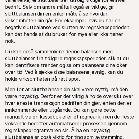
varemerke, er sluttbalanser utrolig viktige for enhver 
bedrift. Selv om andre måltall også er viktige, gir 
sluttbalansen din en enkel måte å se hvordan 
virksomheten din går. For eksempel, hvis du har en 
negativ sluttbalanse ved slutten av regnskapsperioden, 
kan det hende at du bruker for mye eller ikke tjener 
nok. 
Du kan også sammenligne denne balansen med 
sluttbalanser fra tidligere regnskapsperioder, slik at du 
kan identifisere trender og se om balansene dine øker 
over tid. Ved å sjekke disse balansene jevnlig, kan du 
holde virksomheten på rett spor. 
Men for at sluttbalansen din skal være nyttig, må den 
være nøyaktig. Derfor er det viktig å holde oversikt over 
hver eneste transaksjon bedriften din gjør, enten den er 
innkommende eller utgående. Du kan gjøre dette 
manuelt via en kassebok eller et regneark, men de fleste 
voksende bedrifter automatiserer prosessen gjennom 
regnskapsprogramvaren sin. Å ha en nøyaktig 
sluttbalanse er også viktig for ting som avstemming. 