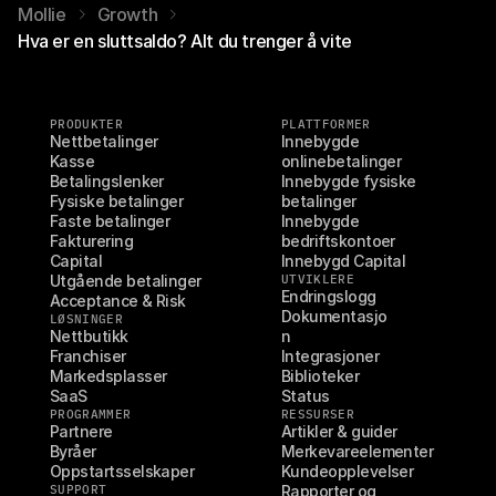
Mollie
Growth
Hva er en sluttsaldo? Alt du trenger å vite
PRODUKTER
PLATTFORMER
Nettbetalinger
Innebygde 
Kasse
onlinebetalinger
Betalingslenker
Innebygde fysiske 
Fysiske betalinger
betalinger
Faste betalinger
Innebygde 
Fakturering
bedriftskontoer
Capital
Innebygd Capital
Utgående betalinger
UTVIKLERE
Endringslogg
Acceptance & Risk
Dokumentasjo
LØSNINGER
Nettbutikk
n
Franchiser
Integrasjoner
Markedsplasser
Biblioteker
SaaS
Status
PROGRAMMER
RESSURSER
Partnere
Artikler & guider
Byråer
Merkevareelementer
Oppstartsselskaper
Kundeopplevelser
SUPPORT
Rapporter og 