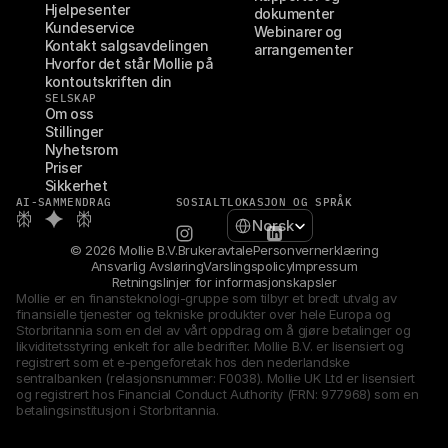
Hjelpesenter
dokumenter
Kundeservice
Webinarer og 
Kontakt salgsavdelingen
arrangementer
Hvorfor det står Mollie på 
kontoutskriften din
SELSKAP
Om oss
Stillinger
Nyhetsrom
Priser
Sikkerhet
AI-SAMMENDRAG
SOSIALT
LOKASJON OG SPRÅK
Select Language
Norsk
© 2026 Mollie B.V.
Brukeravtale
Personvernerklæring
Ansvarlig Avsløring
Varslingspolicy
Impressum
Retningslinjer for informasjonskapsler
Mollie er en finansteknologi-gruppe som tilbyr et bredt utvalg av 
finansielle tjenester og tekniske produkter over hele Europa og 
Storbritannia som en del av vårt oppdrag om å gjøre betalinger og 
likviditetsstyring enkelt for alle bedrifter. Mollie B.V. er lisensiert og 
registrert som et e-pengeforetak hos den nederlandske 
sentralbanken (relasjonsnummer: F0038). Mollie UK Ltd er lisensiert 
og registrert hos Financial Conduct Authority (FRN: 977968) som en 
betalingsinstitusjon i Storbritannia.