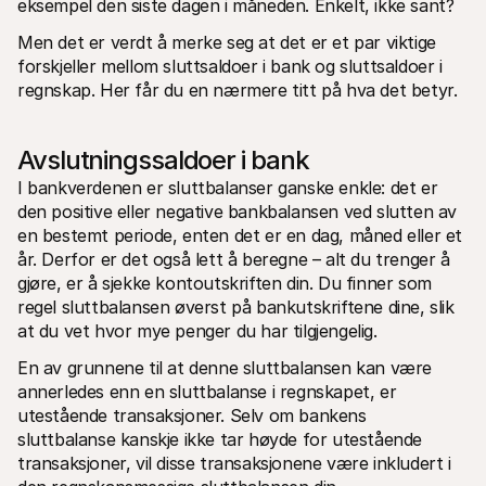
eksempel den siste dagen i måneden. Enkelt, ikke sant? 
For shoppere
Finn ut hvorfor Mollie vises på kontoutskriften din
Men det er verdt å merke seg at det er et par viktige 
For Mollie-kunder
forskjeller mellom sluttsaldoer i bank og sluttsaldoer i 
Ta kontakt med vårt kundestøtteteam
Kontakt salg
regnskap. Her får du en nærmere titt på hva det betyr.
Oppdag hvordan vi kan hjelpe bedriften din
Avslutningssaldoer i bank
I bankverdenen er sluttbalanser ganske enkle: det er 
den positive eller negative bankbalansen ved slutten av 
en bestemt periode, enten det er en dag, måned eller et 
år. Derfor er det også lett å beregne – alt du trenger å 
gjøre, er å sjekke kontoutskriften din. Du finner som 
regel sluttbalansen øverst på bankutskriftene dine, slik 
at du vet hvor mye penger du har tilgjengelig. 
En av grunnene til at denne sluttbalansen kan være 
annerledes enn en sluttbalanse i regnskapet, er 
utestående transaksjoner. Selv om bankens 
sluttbalanse kanskje ikke tar høyde for utestående 
transaksjoner, vil disse transaksjonene være inkludert i 