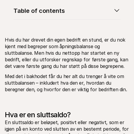
Table of contents
Hvis du har drevet din egen bedrift en stund, er du nok 
Tekniske ressurser
Mollie 
kjent med begreper som åpningsbalanse og 
Utviklerportal
Doku
sluttbalanse. Men hvis du nettopp har startet en ny 
Oppdag utviklerressurser og oppdateringer
Utfors
bedrift, eller du utforsker regnskap for første gang, kan 
Biblioteker
Statu
Integrer Mollie med ferdige biblioteker
Sjekk
det være første gang du har støtt på disse begrepene. 
Discord-fellesskap
Endri
Bli med i vårt utviklerfellesskap
Les om
Med det i bakhodet får du her alt du trenger å vite om 
Om Mollie
Mollie-
sluttbalansen – inkludert hva den er, hvordan du 
Priser
Artik
beregner den, og hvorfor den er viktig for bedriften din. 
Se våre priser
Oppdag
bedrif
Om oss
Sukse
Les mer om vår historie og våre 
verdier
Se hvo
Nyheter
Papir
Hva er en sluttsaldo?
Les siste nytt fra Mollie
Last n
Stillinger
En sluttsaldo er beløpet, positivt eller negativt, som er 
Kom og jobb hos oss - vi ansetter!
igjen på en konto ved slutten av en bestemt periode, for 
Kontakt