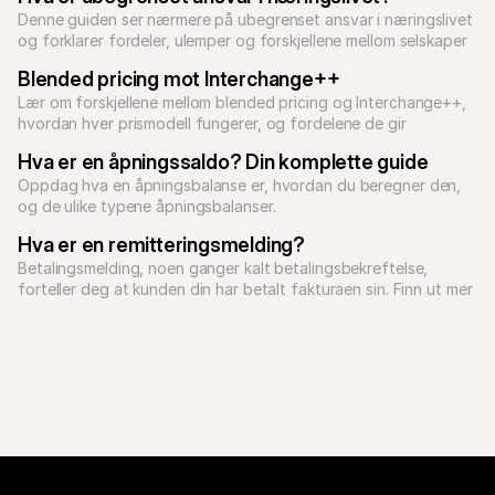
Denne guiden ser nærmere på ubegrenset ansvar i næringslivet 
og forklarer fordeler, ulemper og forskjellene mellom selskaper 
med begrenset og ubegrenset ansvar.
Blended pricing mot Interchange++
Lær om forskjellene mellom blended pricing og Interchange++, 
hvordan hver prismodell fungerer, og fordelene de gir 
bedriften din.
Hva er en åpningssaldo? Din komplette guide
Oppdag hva en åpningsbalanse er, hvordan du beregner den, 
og de ulike typene åpningsbalanser.
Hva er en remitteringsmelding?
Betalingsmelding, noen ganger kalt betalingsbekreftelse, 
forteller deg at kunden din har betalt fakturaen sin. Finn ut mer 
om betalingsmeldinger og e-handel med Mollie.