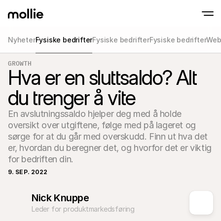
Nyheter
Fysiske bedrifter
Fysiske bedrifter
Fysiske bedrifter
Web
Motta betalinger
GROWTH
Nettbetalinger
Hva er en sluttsaldo? Alt
Tap to Pay på iPhone
Les mer
Aksepter og administr
Aksepter kontaktløse betalinger direkte på
nettbetalinger
du trenger å vite
Fysiske betalinger
Motta betalinger med 
og enheter
En avslutningssaldo hjelper deg med å holde 
Kasse
oversikt over utgiftene, følge med på lageret og 
Tilby en betalingspros
optimalisert for konve
sørge for at du går med overskudd. Finn ut hva det 
Gjentakende betal
er, hvordan du beregner det, og hvorfor det er viktig 
Samle inn gjentakende
for bedriften din.
abonnementsbetalin
Acceptance & Risk
9. SEP. 2022
Forhindre svindel og o
konvertering
Partnere
Nick Knuppe
For byråer
For S
Leder for produktmarkedsføring
Lær om vårt Agency Partner Program
Utfors