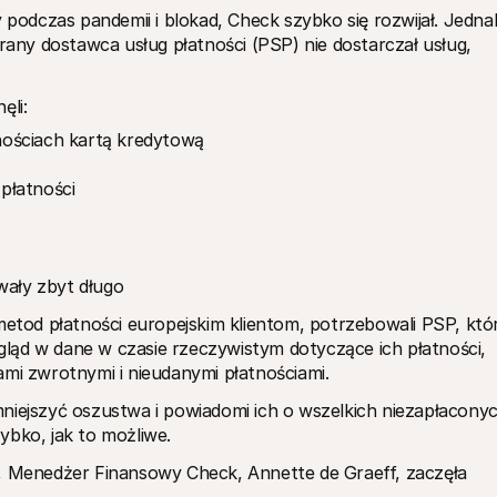
y podczas pandemii i blokad, Check szybko się rozwijał. Jednak
brany dostawca usług płatności (PSP) nie dostarczał usług, 
ęli:
nościach kartą kredytową
płatności
wały zbyt długo
od płatności europejskim klientom, potrzebowali PSP, któr
ląd w dane w czasie rzeczywistym dotyczące ich płatności, 
ami zwrotnymi i nieudanymi płatnościami. 
niejszyć oszustwa i powiadomi ich o wszelkich niezapłaconyc
ybko, jak to możliwe. 
e, Menedżer Finansowy Check, Annette de Graeff, zaczęła 