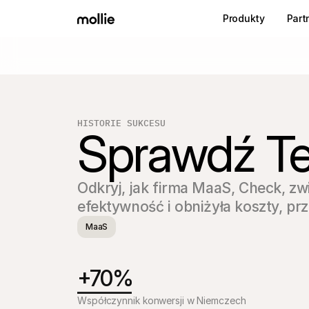
Produkty
Part
HISTORIE SUKCESU
Sprawdź Te
Odkryj, jak firma MaaS, Check, zwi
efektywność i obniżyła koszty, prz
MaaS
+70%
Współczynnik konwersji w Niemczech