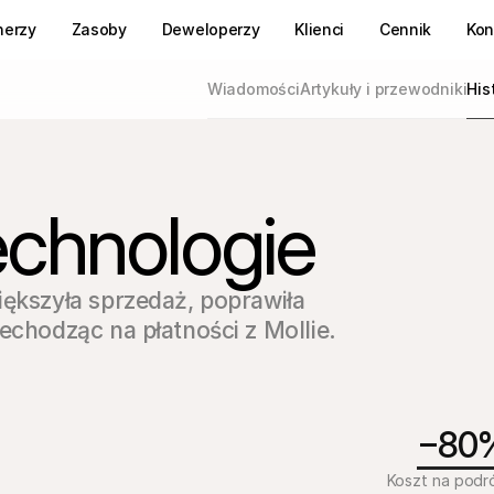
nerzy
Zasoby
Deweloperzy
Klienci
Cennik
Kon
Wiadomości
Artykuły i przewodniki
His
chnologie
ększyła sprzedaż, poprawiła 
echodząc na płatności z Mollie.
−80
Koszt na podr