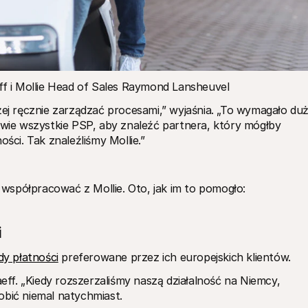
 i Mollie Head of Sales Raymond Lansheuvel
żej ręcznie zarządzać procesami,” wyjaśnia. „To wymagało duż
awie wszystkie PSP, aby znaleźć partnera, który mógłby 
ości. Tak znaleźliśmy Mollie.”
współpracować z Mollie. Oto, jak im to pomogło:
i
y płatności
 preferowane przez ich europejskich klientów. 
f. „Kiedy rozszerzaliśmy naszą działalność na Niemcy, 
obić niemal natychmiast. 