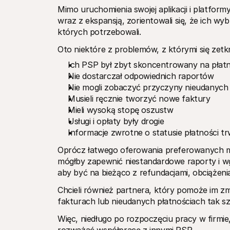
Mimo uruchomienia swojej aplikacji i platform
wraz z ekspansją, zorientowali się, że ich wy
których potrzebowali. 
Oto niektóre z problemów, z którymi się zetkn
Ich PSP był zbyt skoncentrowany na płat
Nie dostarczał odpowiednich raportów
Nie mogli zobaczyć przyczyny nieudanych 
Musieli ręcznie tworzyć nowe faktury
Mieli wysoką stopę oszustw
Usługi i opłaty były drogie
Informacje zwrotne o statusie płatności tr
Oprócz łatwego oferowania preferowanych met
mógłby zapewnić niestandardowe raporty i wg
aby być na bieżąco z refundacjami, obciążeni
Chcieli również partnera, który pomoże im zm
fakturach lub nieudanych płatnościach tak sz
Więc, niedługo po rozpoczęciu pracy w firmi