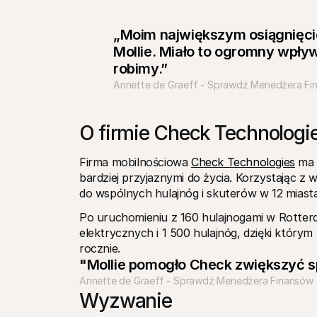
„Moim największym osiągnięcie
Mollie. Miało to ogromny wpływ
robimy.”
Annette de Graeff - Sprawdź Menedżera Fi
O firmie Check Technologi
Firma mobilnościowa 
Check Technologies
 ma 
bardziej przyjaznymi do życia. Korzystając z w
do wspólnych hulajnóg i skuterów w 12 miastac
Po uruchomieniu z 160 hulajnogami w Rotter
elektrycznych i 1 500 hulajnóg, dzięki który
rocznie.
"Mollie pomogło Check zwiększyć 
Annette de Graeff - Sprawdź Menedżera Finansów
Wyzwanie