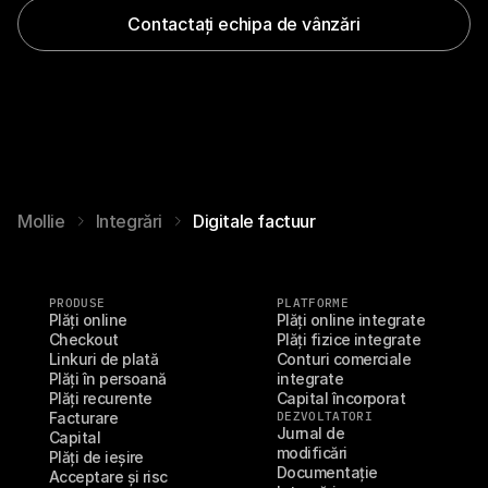
Contactați echipa de vânzări
Mollie
Integrări
Digitale factuur
PRODUSE
PLATFORME
Plăți online
Plăți online integrate
Checkout
Plăți fizice integrate
Linkuri de plată
Conturi comerciale 
Plăți în persoană
integrate
Plăți recurente
Capital încorporat
Facturare
DEZVOLTATORI
Jurnal de 
Capital
modificări
Plăți de ieșire
Documentație
Acceptare și risc