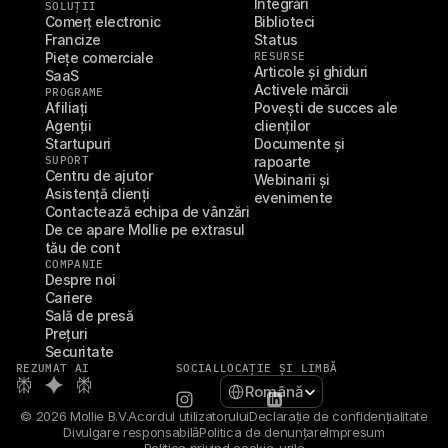
Integrări
SOLUȚII
Comerț electronic
Biblioteci
Francize
Status
Piețe comerciale
RESURSE
Articole și ghiduri
SaaS
Activele mărcii
PROGRAME
Afiliați
Povești de succes ale 
Agenții
clienților
Startupuri
Documente și 
SUPORT
rapoarte
Centru de ajutor
Webinarii și 
Asistență clienți
evenimente
Contactează echipa de vânzări
De ce apare Mollie pe extrasul 
tău de cont
COMPANIE
Despre noi
Cariere
Sală de presă
Prețuri
Securitate
REZUMAT AI
SOCIAL
LOCAȚIE ȘI LIMBĂ
Select Language
Română
© 2026 Mollie B.V.
Acordul utilizatorului
Declarație de confidențialitate
Divulgare responsabilă
Politica de denunțare
Impresum