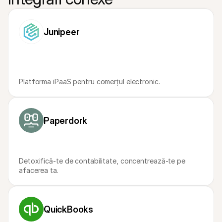
Pentru cumpărători
Aflați de ce Mollie apare pe extrasul dvs. bancar
Pentru clienții Mollie
Contactați echipa noastră de suport pentru clienți
Junipeer
Contactați echipa de vânzări
Descoperiți cum vă putem ajuta afacerea
Platforma iPaaS pentru comerțul electronic.
Paperdork
Detoxifică-te de contabilitate, concentrează-te pe 
afacerea ta.
QuickBooks