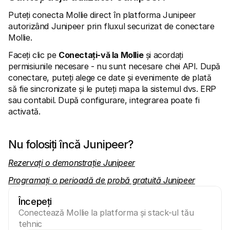
Puteți conecta Mollie direct în platforma Junipeer 
autorizând Junipeer prin fluxul securizat de conectare 
Mollie.
Faceți clic pe 
Conectați-vă la Mollie
 și acordați 
permisiunile necesare - nu sunt necesare chei API. După 
conectare, puteți alege ce date și evenimente de plată 
să fie sincronizate și le puteți mapa la sistemul dvs. ERP 
sau contabil. După configurare, integrarea poate fi 
activată.
Nu folosiți încă Junipeer?
Rezervați o demonstrație Junipeer
Programați o perioadă de probă gratuită Junipeer
Începeți
Conectează Mollie la platforma și stack-ul tău 
tehnic