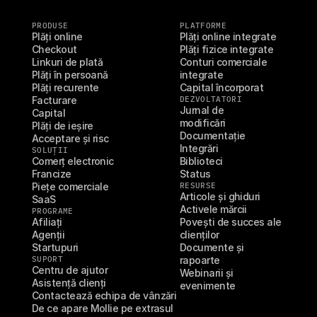
PRODUSE
PLATFORME
Plăți online
Plăți online integrate
Checkout
Plăți fizice integrate
Linkuri de plată
Conturi comerciale 
Plăți în persoană
integrate
Plăți recurente
Capital încorporat
Facturare
DEZVOLTATORI
Jurnal de 
Capital
modificări
Plăți de ieșire
Documentație
Acceptare și risc
Integrări
SOLUȚII
Comerț electronic
Biblioteci
Francize
Status
Piețe comerciale
RESURSE
Articole și ghiduri
SaaS
Activele mărcii
PROGRAME
Afiliați
Povești de succes ale 
Agenții
clienților
Startupuri
Documente și 
SUPORT
rapoarte
Centru de ajutor
Webinarii și 
Asistență clienți
evenimente
Contactează echipa de vânzări
De ce apare Mollie pe extrasul 