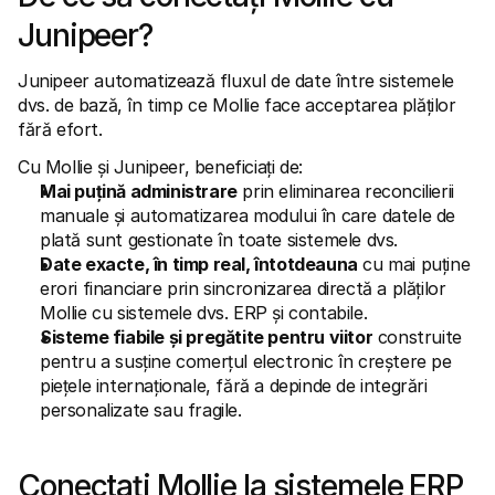
Pentru cumpărători
Junipeer? 
Aflați de ce Mollie apare pe extrasul dvs. bancar
Pentru clienții Mollie
Contactați echipa noastră de suport pentru clienți
Junipeer automatizează fluxul de date între sistemele 
Contactați echipa de vânzări
dvs. de bază, în timp ce Mollie face acceptarea plăților 
Descoperiți cum vă putem ajuta afacerea
fără efort. 
Cu Mollie și Junipeer, beneficiați de: 
Mai puțină administrare
 prin eliminarea reconcilierii 
manuale și automatizarea modului în care datele de 
plată sunt gestionate în toate sistemele dvs.
Date exacte, în timp real, întotdeauna
 cu mai puține 
erori financiare prin sincronizarea directă a plăților 
Mollie cu sistemele dvs. ERP și contabile.
Sisteme fiabile și pregătite pentru viitor
 construite 
pentru a susține comerțul electronic în creștere pe 
piețele internaționale, fără a depinde de integrări 
personalizate sau fragile. 
Conectați Mollie la sistemele ERP 