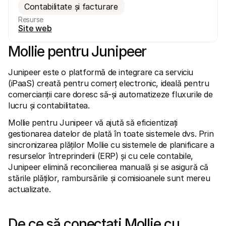
Contabilitate și facturare
Resurse
Site web
Mollie pentru Junipeer 
Junipeer este o platformă de integrare ca serviciu 
Resurse tehnice
API Mol
(iPaaS) creată pentru comerț electronic, ideală pentru 
Portal pentru dezvoltatori
Docu
Descoperiți resursele pentru dezvoltatori și actualizările
Explor
comercianții care doresc să-și automatizeze fluxurile de 
Biblioteci
Statu
lucru și contabilitatea.
Integrați Mollie cu biblioteci gata de utilizare
Verifi
Comunitatea Discord
Jurna
Mollie pentru Junipeer vă ajută să eficientizați 
Alăturați-vă comunității noastre de dezvoltatori
Citiți
gestionarea datelor de plată în toate sistemele dvs. Prin 
Despre Mollie
Conținu
Prețuri
Artico
sincronizarea plăților Mollie cu sistemele de planificare a 
Vezi prețurile noastre
Descop
resurselor întreprinderii (ERP) și cu cele contabile, 
ajuta 
Despre noi
Junipeer elimină reconcilierea manuală și se asigură că 
Poveș
Aflați mai multe despre povestea și 
stările plăților, rambursările și comisioanele sunt mereu 
valorile noastre
Vedeți 
noștri
Știri
actualizate. 
Docu
Citiți cele mai recente știri Mollie
Descă
Cariere
Vino să lucrezi cu noi - angajăm!
De ce să conectați Mollie cu 
Contactați