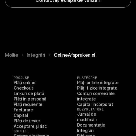
Mollie
Integrări
OnlineAfspraken.nl
PRODUSE
PLATFORME
Plăți online
Plăți online integrate
Checkout
Plăți fizice integrate
Linkuri de plată
Conturi comerciale 
Plăți în persoană
integrate
Plăți recurente
Capital încorporat
Facturare
DEZVOLTATORI
Jurnal de 
Capital
modificări
Plăți de ieșire
Documentație
Acceptare și risc
Integrări
SOLUȚII
Comerț electronic
Biblioteci