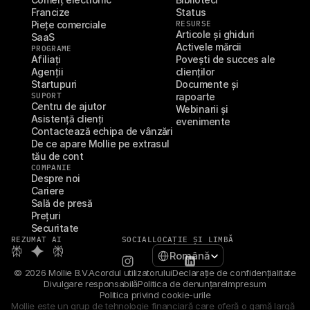
Francize
Status
Piețe comerciale
RESURSE
Articole și ghiduri
SaaS
Activele mărcii
PROGRAME
Afiliați
Povești de succes ale 
Agenții
clienților
Startupuri
Documente și 
SUPORT
rapoarte
Centru de ajutor
Webinarii și 
Asistență clienți
evenimente
Contactează echipa de vânzări
De ce apare Mollie pe extrasul 
tău de cont
COMPANIE
Despre noi
Cariere
Sală de presă
Prețuri
Securitate
REZUMAT AI
SOCIAL
LOCAȚIE ȘI LIMBĂ
Select Language
Română
© 2026 Mollie B.V.
Acordul utilizatorului
Declarație de confidențialitate
Divulgare responsabilă
Politica de denunțare
Impresum
Politica privind cookie-urile
Mollie este un grup de tehnologie financiară care oferă o gamă largă 