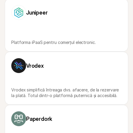
Pentru cumpărători
Aflați de ce Mollie apare pe extrasul dvs. bancar
Junipeer
Pentru clienții Mollie
Contactați echipa noastră de suport pentru clienți
Contactați echipa de vânzări
Descoperiți cum vă putem ajuta afacerea
Platforma iPaaS pentru comerțul electronic.
Vrodex
Vrodex simplifică întreaga dvs. afacere, de la rezervare 
la plată. Totul dintr-o platformă puternică și accesibilă.
Paperdork