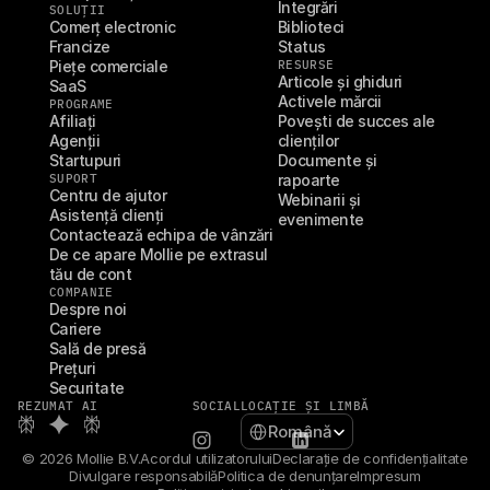
Integrări
SOLUȚII
Comerț electronic
Biblioteci
Francize
Status
Piețe comerciale
RESURSE
Articole și ghiduri
SaaS
Activele mărcii
PROGRAME
Afiliați
Povești de succes ale 
Agenții
clienților
Startupuri
Documente și 
SUPORT
rapoarte
Centru de ajutor
Webinarii și 
Asistență clienți
evenimente
Contactează echipa de vânzări
De ce apare Mollie pe extrasul 
tău de cont
COMPANIE
Despre noi
Cariere
Sală de presă
Prețuri
Securitate
REZUMAT AI
SOCIAL
LOCAȚIE ȘI LIMBĂ
Select Language
Română
© 2026 Mollie B.V.
Acordul utilizatorului
Declarație de confidențialitate
Divulgare responsabilă
Politica de denunțare
Impresum