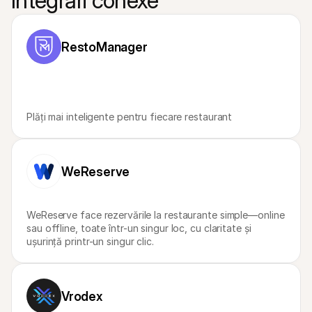
Integrări conexe
Pentru cumpărători
Aflați de ce Mollie apare pe extrasul dvs. bancar
Pentru clienții Mollie
Contactați echipa noastră de suport pentru clienți
RestoManager
Contactați echipa de vânzări
Descoperiți cum vă putem ajuta afacerea
Plăți mai inteligente pentru fiecare restaurant
WeReserve
WeReserve face rezervările la restaurante simple—online 
sau offline, toate într-un singur loc, cu claritate și 
ușurință printr-un singur clic.
Vrodex