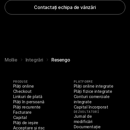
Contactați echipa de vânzări
Mollie
Integrări
Resengo
PRODUSE
PLATFORME
Plăți online
Plăți online integrate
Checkout
Plăți fizice integrate
Linkuri de plată
Conturi comerciale 
Plăți în persoană
integrate
Plăți recurente
Capital încorporat
Facturare
DEZVOLTATORI
Jurnal de 
Capital
modificări
Plăți de ieșire
Documentație
Acceptare și risc