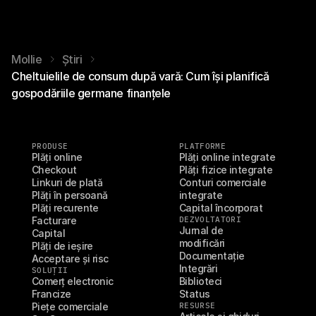
Mollie
Știri
Cheltuielile de consum după vară: Cum își planifică
gospodăriile germane finanțele
PRODUSE
PLATFORME
Plăți online
Plăți online integrate
Checkout
Plăți fizice integrate
Linkuri de plată
Conturi comerciale 
Plăți în persoană
integrate
Plăți recurente
Capital încorporat
Facturare
DEZVOLTATORI
Jurnal de 
Capital
modificări
Plăți de ieșire
Documentație
Acceptare și risc
Integrări
SOLUȚII
Comerț electronic
Biblioteci
Francize
Status
Piețe comerciale
RESURSE