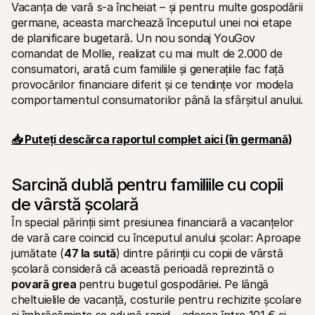
Pentru cumpărători
Vacanța de vară s-a încheiat – și pentru multe gospodării 
Aflați de ce Mollie apare pe extrasul dvs. bancar
germane, aceasta marchează începutul unei noi etape 
Pentru clienții Mollie
de planificare bugetară. Un nou sondaj YouGov 
Contactați echipa noastră de suport pentru clienți
comandat de Mollie, realizat cu mai mult de 2.000 de 
Contactați echipa de vânzări
Descoperiți cum vă putem ajuta afacerea
consumatori, arată cum familiile și generațiile fac față 
provocărilor financiare diferit și ce tendințe vor modela 
comportamentul consumatorilor până la sfârșitul anului.
📥 Puteți descărca raportul complet aici (în germană)
Sarcină dublă pentru familiile cu copii 
de vârstă şcolară
În special părinții simt presiunea financiară a vacanțelor 
de vară care coincid cu începutul anului școlar: Aproape 
jumătate (
47 la sută
) dintre părinții cu copii de vârstă 
școlară consideră că această perioadă reprezintă o
povară grea 
pentru bugetul gospodăriei. Pe lângă 
cheltuielile de vacanță, costurile pentru rechizite școlare 