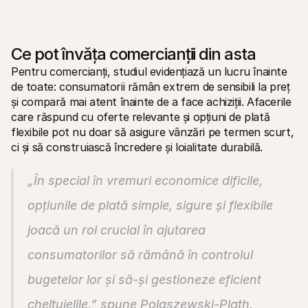
Ce pot învăța comercianții din asta
Pentru comercianți, studiul evidențiază un lucru înainte 
de toate: consumatorii rămân extrem de sensibili la preț 
și compară mai atent înainte de a face achiziții. Afacerile 
care răspund cu oferte relevante și opțiuni de plată 
flexibile pot nu doar să asigure vânzări pe termen scurt, 
ci și să construiască încredere și loialitate durabilă.
„În special în vremuri economice dificile, 
opțiunile de plată simple, sigure și flexibile 
joacă un rol crucial în ajutarea 
consumatorilor să rămână în controlul 
bugetelor lor și să-și gestioneze eficient 
cheltuielile,”
 spune Polaszewski-Plath.