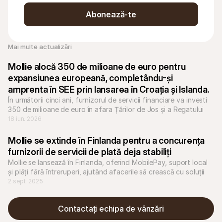
Abonează-te
Mai multe actualizări
Mollie alocă 350 de milioane de euro pentru 
expansiunea europeană, completându-și 
amprenta în SEE prin lansarea în Croația și Islanda.
În următorii cinci ani, furnizorul de servicii financiare va investi 
350 de milioane de euro în afara Țărilor de Jos și a Regatului 
Unit pentru a alimenta o platformă de creștere hiper-localizată 
18 iun. 2026
pentru companiile europene.
Mollie se extinde în Finlanda pentru a concurența 
furnizorii de servicii de plată deja stabiliți
Mollie se lansează în Finlanda, oferind MobilePay, suport local 
și plăți fără întreruperi, ajutând afacerile să crească cu soluții 
locale și o expansiune rapidă în Europa.
2 sept. 2025
Contactați echipa de vânzări