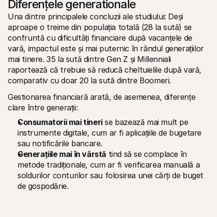
Diferențele generationale
Una dintre principalele concluzii ale studiului: Deși 
aproape o treime din populația totală (28 la sută) se 
confruntă cu dificultăți financiare după vacanțele de 
vară, impactul este și mai puternic în rândul generațiilor 
mai tinere. 35 la sută dintre Gen Z și Millenniali 
raportează că trebuie să reducă cheltuielile după vară, 
comparativ cu doar 20 la sută dintre Boomeri.
Gestionarea financiară arată, de asemenea, diferențe 
clare între generații:
Consumatorii mai tineri
 se bazează mai mult pe 
instrumente digitale, cum ar fi aplicațiile de bugetare 
sau notificările bancare.
Generațiile mai în vârstă
 tind să se complace în 
metode tradiționale, cum ar fi verificarea manuală a 
soldurilor conturilor sau folosirea unei cărți de buget 
de gospodărie.