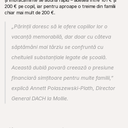
și îmbrăcăminte se adună rapid – adesea între 101 € și 
200 € pe copil, iar pentru aproape o treime din familii 
chiar mai mult de 200 €.
„Părinții doresc să le ofere copiilor lor o 
vacanță memorabilă, dar doar cu câteva 
săptămâni mai târziu se confruntă cu 
cheltuieli substanțiale legate de școală. 
Această dublă povară creează o presiune 
financiară simțitoare pentru multe familii,” 
explică Annett Polaszewski-Plath, Director 
General DACH la Mollie.