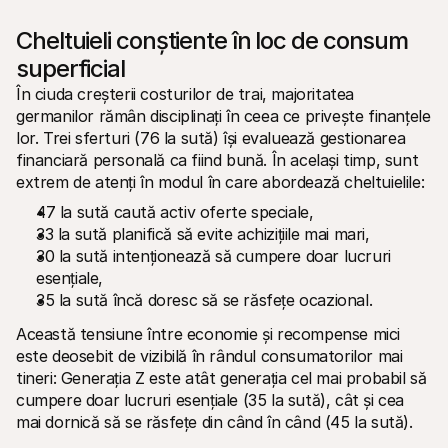
Cheltuieli conștiente în loc de consum 
superficial
În ciuda creșterii costurilor de trai, majoritatea 
germanilor rămân disciplinați în ceea ce privește finanțele 
lor. Trei sferturi (76 la sută) își evaluează gestionarea 
financiară personală ca fiind bună. În același timp, sunt 
extrem de atenți în modul în care abordează cheltuielile:
47 la sută caută activ oferte speciale,
33 la sută planifică să evite achizițiile mai mari,
30 la sută intenționează să cumpere doar lucruri 
esențiale,
35 la sută încă doresc să se răsfețe ocazional.
Această tensiune între economie și recompense mici 
este deosebit de vizibilă în rândul consumatorilor mai 
tineri: Generația Z este atât generația cel mai probabil să 
cumpere doar lucruri esențiale (35 la sută), cât și cea 
mai dornică să se răsfețe din când în când (45 la sută).