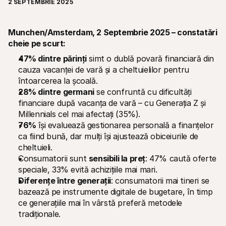
2 SEPTEMBRIE 2025
Munchen/Amsterdam, 2 Septembrie 2025 – constatări 
cheie pe scurt:
47% dintre părinți
 simt o dublă povară financiară din 
cauza vacanței de vară și a cheltuielilor pentru 
Resurse tehnice
API Mol
întoarcerea la școală.
Portal pentru dezvoltatori
Docu
28% dintre germani
 se confruntă cu dificultăți 
Descoperiți resursele pentru dezvoltatori și actualizările
Explor
Biblioteci
Statu
financiare după vacanța de vară – cu Generația Z și 
Integrați Mollie cu biblioteci gata de utilizare
Verifi
Millennials cel mai afectați (35%).
Comunitatea Discord
Jurna
76%
 își evaluează gestionarea personală a finanțelor 
Alăturați-vă comunității noastre de dezvoltatori
Citiți
ca fiind bună, dar mulți își ajustează obiceiurile de 
Despre Mollie
Conținu
Prețuri
Artico
cheltuieli.
Vezi prețurile noastre
Descop
Consumatorii sunt 
sensibili la preț
: 47% caută oferte 
ajuta 
Despre noi
speciale, 33% evită achizițiile mai mari.
Poveș
Aflați mai multe despre povestea și 
valorile noastre
Vedeți 
Diferențe între generații
: consumatorii mai tineri se 
noștri
Știri
bazează pe instrumente digitale de bugetare, în timp 
Docu
Citiți cele mai recente știri Mollie
ce generațiile mai în vârstă preferă metodele 
Descă
Cariere
tradiționale.
Vino să lucrezi cu noi - angajăm!
Contactați