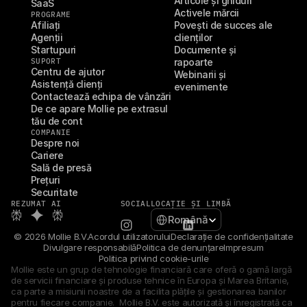
Articole și ghiduri
SaaS
Activele mărcii
PROGRAME
Afiliați
Povești de succes ale 
Agenții
clienților
Startupuri
Documente și 
SUPORT
rapoarte
Centru de ajutor
Webinarii și 
Asistență clienți
evenimente
Contactează echipa de vânzări
De ce apare Mollie pe extrasul 
tău de cont
COMPANIE
Despre noi
Cariere
Sală de presă
Prețuri
Securitate
REZUMAT AI
SOCIAL
LOCAȚIE ȘI LIMBĂ
Select Language
Română
© 2026 Mollie B.V.
Acordul utilizatorului
Declarație de confidențialitate
Divulgare responsabilă
Politica de denunțare
Impresum
Politica privind cookie-urile
Mollie este un grup de tehnologie financiară care oferă o gamă largă 
de servicii financiare și produse tehnice în Europa și Marea Britanie, 
ca parte a misiunii noastre de a facilita plățile și gestionarea banilor 
pentru fiecare companie.  Mollie B.V. este autorizată și înregistrată ca 