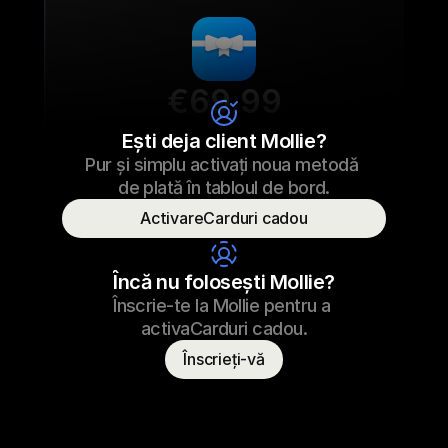
€69,99
Sfori pentru adidași
Ești deja client Mollie?
Pur și simplu activați noua metodă 
€69,99
Sfori pentru adidași
23/09/2022 17:29
de plată în tabloul de bord.
Plătit
ActivareCarduri cadou
Numele consumatorului
T. Vidra
Încă nu folosești Mollie?
Înscrie-te la Mollie pentru a 
activaCarduri cadou.
Înscrieți-vă