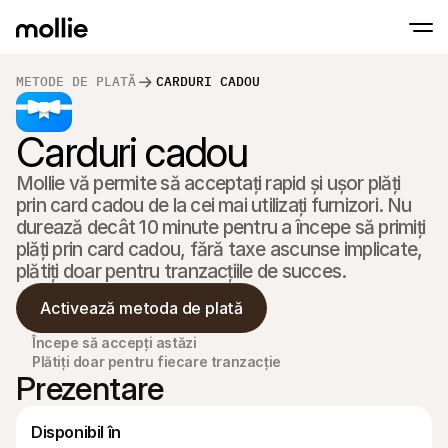
METODE DE PLATĂ
CARDURI CADOU
Acceptați plățile
Carduri cadou
Plăți online
Atingeți pentru a plăti pe iPhone
Aflați mai multe
Acceptați și gestionați
Acceptați plățile contactless chiar pe iPho
Plăți în persoană
Mollie vă permite să acceptați rapid și ușor plăți 
Acceptați plăți cu term
prin card cadou de la cei mai utilizați furnizori. Nu 
dispozitive
durează decât 10 minute pentru a începe să primiți 
Verificați
Oferiți un checkout op
plăți prin card cadou, fără taxe ascunse implicate‚ 
pentru conversie
plătiți doar pentru tranzacțiile de succes.
Plăți recurente
Colectați plățile recure
Activează metoda de plată
abonamentele
Acceptare și Risc
Începe să accepți astăzi
Preveniți fraudele și op
conversia
Plătiți doar pentru fiecare tranzacție
Parteneri
Prezentare
Pentru Agenții
Pentr
Aflați mai multe despre Programul nostru pentru agenții 
Explor
partenere
Ecom
Disponibil în