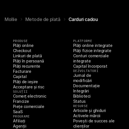
Mollie
Metode de plată
Carduri cadou
PRODUSE
PLATFORME
Plăți online
Plăți online integrate
Checkout
Plăți fizice integrate
Linkuri de plată
Conturi comerciale 
Plăți în persoană
integrate
Plăți recurente
Capital încorporat
Facturare
DEZVOLTATORI
Jurnal de 
Capital
modificări
Plăți de ieșire
Documentație
Acceptare și risc
Integrări
SOLUȚII
Comerț electronic
Biblioteci
Francize
Status
Piețe comerciale
RESURSE
Articole și ghiduri
SaaS
Activele mărcii
PROGRAME
Afiliați
Povești de succes ale 
Agenții
clienților