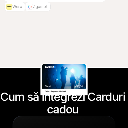
Wero
Zgomot
Cum să integrezi Carduri 
cadou 