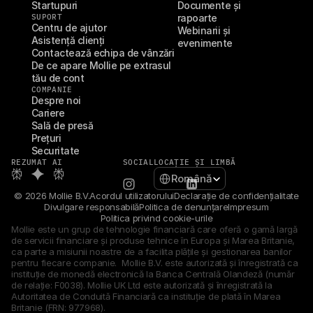
Startupuri
Documente și 
SUPORT
rapoarte
Centru de ajutor
Webinarii și 
Asistență clienți
evenimente
Contactează echipa de vânzări
De ce apare Mollie pe extrasul 
tău de cont
COMPANIE
Despre noi
Cariere
Sală de presă
Prețuri
Securitate
REZUMAT AI
SOCIAL
LOCAȚIE ȘI LIMBĂ
Select Language
Română
© 2026 Mollie B.V.
Acordul utilizatorului
Declarație de confidențialitate
Divulgare responsabilă
Politica de denunțare
Impresum
Politica privind cookie-urile
Mollie este un grup de tehnologie financiară care oferă o gamă largă 
de servicii financiare și produse tehnice în Europa și Marea Britanie, 
ca parte a misiunii noastre de a facilita plățile și gestionarea banilor 
pentru fiecare companie.  Mollie B.V. este autorizată și înregistrată ca 
instituție de monedă electronică la Banca Centrală Olandeză (număr 
de relație: F0038). Mollie UK Ltd este autorizată și înregistrată la 
Autoritatea de Conduită Financiară ca instituție de plată în Marea 
Britanie (FRN: 977968).