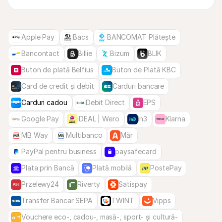
Apple Pay
Bacs
BANCOMAT Plătește
Bancontact
Billie
Bizum
BLIK
Buton de plată Belfius
Buton de Plată KBC
Card de credit și debit
Carduri bancare
Carduri cadou
Debit Direct
EPS
Google Pay
iDEAL | Wero
in3
Klarna
MB Way
Multibanco
Măr
PayPal pentru business
paysafecard
Plata prin Bancă
Plată mobilă
PostePay
Przelewy24
Riverty
Satispay
Transfer Bancar SEPA
TWINT
Vipps
Vouchere eco-, cadou-, masă-, sport- și cultură-