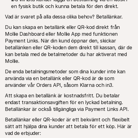
For shoppers
en fysisk butik och kunna betala för den direkt. 
Find out why Mollie is on your bank statement
For Mollie customers
Vad är svaret på alla dessa olika behov? Betallänkar.
Reach out to our customer support team
Contact sales
Du kan skapa en betallänk eller QR-kod direkt från 
Discover how we can help your business
Mollie Dashboard eller Mollie App med funktionen 
Payment Links. När din kund öppnar den, skickar 
betallänken eller QR-koden dem direkt till kassan, där de 
kan betala med de betalmetoder du har aktiverat med 
Mollie. 
De enda betalningsmetoder som dina kunder inte kan 
använda via en betallänk eller QR-kod är de som 
använder vår Orders API, såsom Klarna och in3.
Att skapa en betallänk är kostnadsfritt. Du betalar 
endast transaktionsavgiften för en lyckad betalning. 
Betallänkar är också tillgängliga via Payment Links API.
Betallänkar eller QR-koder är ett bekvämt och flexibelt 
sätt att hjälpa dina kunder att betala för ett köp. Här är 
vad de erbjuder: