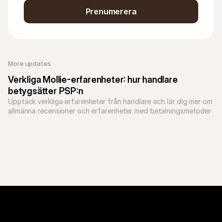
Prenumerera
More updates 
Verkliga Mollie-erfarenheter: hur handlare 
betygsätter PSP:n
Upptäck verkliga erfarenheter från handlare och lär dig mer om 
allmänna recensioner och erfarenheter med betalningsmetoder 
som PayPal och Klarna via Mollie.