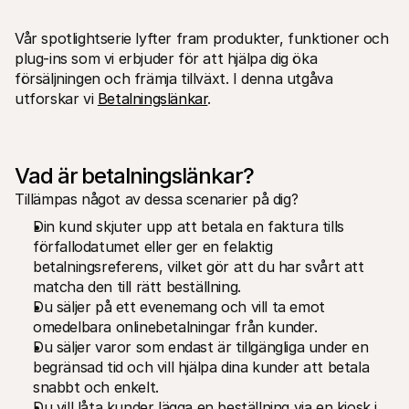
Vår spotlightserie lyfter fram produkter, funktioner och 
plug-ins som vi erbjuder för att hjälpa dig öka 
försäljningen och främja tillväxt. I denna utgåva 
utforskar vi 
Betalningslänkar
. 
Technical resources
Mollie 
Developers portal
Docs
Discover developer resources and updates
Explor
Vad är betalningslänkar?
Libraries
Statu
Tillämpas något av dessa scenarier på dig?
Integrate Mollie with ready-to-go libraries
Check 
Discord community
Chan
Din kund skjuter upp att betala en faktura tills 
Join our developer community
Read u
förfallodatumet eller ger en felaktig 
About Mollie
Mollie
Pricing
Artic
betalningsreferens, vilket gör att du har svårt att 
View our pricing
Discov
matcha den till rätt beställning.
your b
About us
Du säljer på ett evenemang och vill ta emot 
Succe
Learn more about our story and 
values
See ho
omedelbara onlinebetalningar från kunder. 
custo
News
Du säljer varor som endast är tillgängliga under en 
Pape
Read the latest Mollie news
begränsad tid och vill hjälpa dina kunder att betala 
Downl
Careers
snabbt och enkelt.
Come work for us - we're hiring!
Contact
Du vill låta kunder lägga en beställning via en kiosk i 