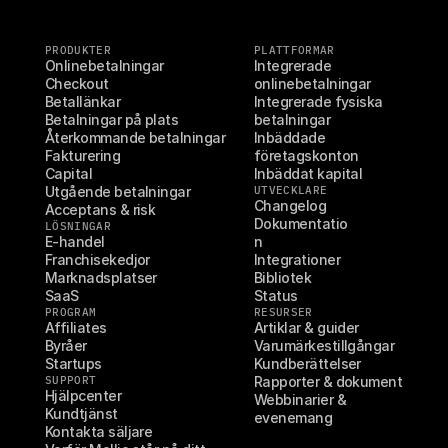
PRODUKTER
PLATTFORMAR
Onlinebetalningar
Integrerade 
Checkout
onlinebetalningar
Betallänkar
Integrerade fysiska 
Betalningar på plats
betalningar
Återkommande betalningar
Inbäddade 
Fakturering
företagskonton
Capital
Inbäddat kapital
Utgående betalningar
UTVECKLARE
Changelog
Acceptans & risk
Dokumentatio
LÖSNINGAR
E-handel
n
Franchisekedjor
Integrationer
Marknadsplatser
Bibliotek
SaaS
Status
PROGRAM
RESURSER
Affiliates
Artiklar & guider
Byråer
Varumärkestillgångar
Startups
Kundberättelser
SUPPORT
Rapporter & dokument
Hjälpcenter
Webbinarier & 
Kundtjänst
evenemang
Kontakta säljare