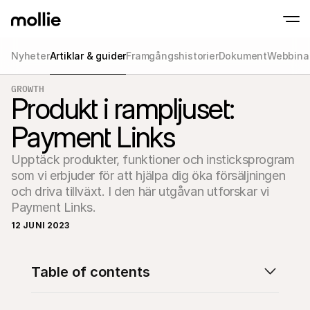
Nyheter
Artiklar & guider
Framgångshistorier
Dokument
Webbina
Accept payments
GROWTH
Online payments
Produkt i rampljuset:
Tap to Pay on iPhone
Learn more
Accept and manage on
Accept contactless payments right on your
payments
Payment Links
In-person paymen
Take payments with t
devices
Upptäck produkter, funktioner och insticksprogram 
Checkout
som vi erbjuder för att hjälpa dig öka försäljningen 
Offer a checkout opti
conversion
och driva tillväxt. I den här utgåvan utforskar vi 
Recurring paymen
Payment Links.
Collect recurring and 
payments
12 JUNI 2023
Acceptance & Risk
Prevent fraud and opt
conversion
Partners
Table of contents
For Agencies
For 
Learn about our Agency Partner Program
Explo