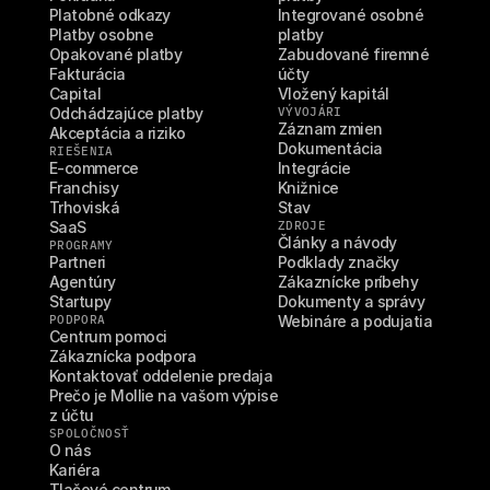
Platobné odkazy
Integrované osobné 
Platby osobne
platby
Opakované platby
Zabudované firemné 
Fakturácia
účty
Capital
Vložený kapitál
Odchádzajúce platby
VÝVOJÁRI
Záznam zmien
Akceptácia a riziko
Dokumentácia
RIEŠENIA
E-commerce
Integrácie
Franchisy
Knižnice
Trhoviská
Stav
SaaS
ZDROJE
Články a návody
PROGRAMY
Partneri
Podklady značky
Agentúry
Zákaznícke príbehy
Startupy
Dokumenty a správy
PODPORA
Webináre a podujatia
Centrum pomoci
Zákaznícka podpora
Kontaktovať oddelenie predaja
Prečo je Mollie na vašom výpise 
z účtu
SPOLOČNOSŤ
O nás
Kariéra
Tlačové centrum