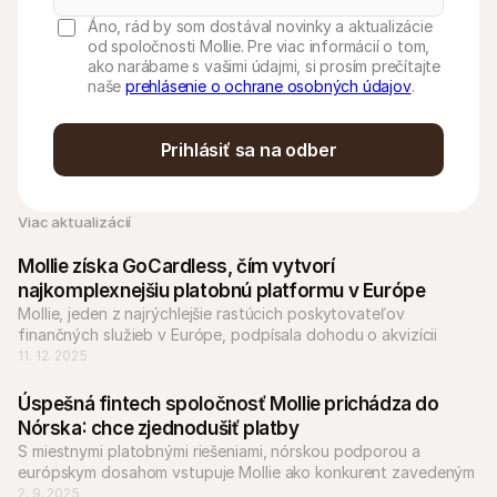
Áno, rád by som dostával novinky a aktualizácie
od spoločnosti Mollie. Pre viac informácií o tom,
ako narábame s vašimi údajmi, si prosím prečítajte
naše
prehlásenie o ochrane osobných údajov
.
Prihlásiť sa na odber
Viac aktualizácií
Mollie získa GoCardless, čím vytvorí 
najkomplexnejšiu platobnú platformu v Európe
Mollie, jeden z najrýchlejšie rastúcich poskytovateľov 
finančných služieb v Európe, podpísala dohodu o akvizícii 
spoločnosti GoCardless, špecializujúcej sa na bankové platby.
11. 12. 2025
Úspešná fintech spoločnosť Mollie prichádza do 
Nórska: chce zjednodušiť platby
S miestnymi platobnými riešeniami, nórskou podporou a 
európskym dosahom vstupuje Mollie ako konkurent zavedeným 
hráčom, ako sú Nets.
2. 9. 2025