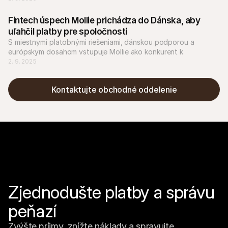
Fintech úspech Mollie prichádza do Dánska, aby 
uľahčil platby pre spoločnosti
S miestnymi platobnými riešeniami, dánskou podporou a 
európskym dosahom vstupuje Mollie ako konkurent k 
zavedeným hráčom, ako je Nets.
2. 9. 2025
Kontaktujte obchodné oddelenie
Zjednodušte platby a správu 
peňazí
Zvýšte príjmy, znížte náklady a spravujte 