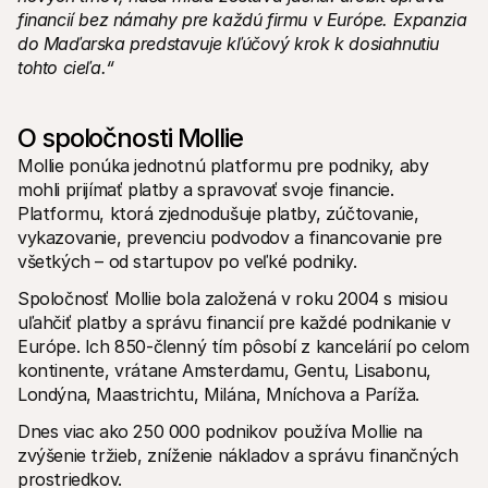
financií bez námahy pre každú firmu v Európe. Expanzia 
do Maďarska predstavuje kľúčový krok k dosiahnutiu 
tohto cieľa.“
O spoločnosti Mollie
Mollie ponúka jednotnú platformu pre podniky, aby 
mohli prijímať platby a spravovať svoje financie. 
Platformu, ktorá zjednodušuje platby, zúčtovanie, 
vykazovanie, prevenciu podvodov a financovanie pre 
všetkých – od startupov po veľké podniky.
Spoločnosť Mollie bola založená v roku 2004 s misiou 
uľahčiť platby a správu financií pre každé podnikanie v 
Európe. Ich 850-členný tím pôsobí z kancelárií po celom 
kontinente, vrátane Amsterdamu, Gentu, Lisabonu, 
Londýna, Maastrichtu, Milána, Mníchova a Paríža. 
Dnes viac ako 250 000 podnikov používa Mollie na 
zvýšenie tržieb, zníženie nákladov a správu finančných 
prostriedkov.