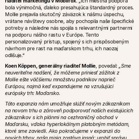
riaditeľ marketingu v Mobilfox
. „Ich miestna podpora 
bola výnimočná, ďaleko presahujúca štandardný proces. 
Mollie prejavila skutočný záväzok k nášmu úspechu, 
vrátane návštevy osobne, aby pochopila naše špecifické 
potreby a následne nás spojila s relevantnými partnermi 
na podporu nášho rastu v Európe. Tento 
personalizovaný prístup, spojený s ich prispôsobeným 
návrhom pre rast na maďarskom trhu, ich naozaj 
odlišuje.“
Koen Köppen, generálny riaditeľ Mollie
, povedal: 
„Sme 
neuveriteľne nadšení, že môžeme priniesť zážitok z 
Mollie ešte väčšiemu množstvu podnikov naprieč 
Európou, najmä keď expandujeme na vzrušujúci 
európsky trh: Maďarsko.
Táto expanzia nám umožňuje slúžiť novým zákazníkom 
na novom trhu a zároveň podporovať našich existujúcich 
zákazníkov s ich plánmi na cezhraničný obchod v 
Maďarsku, vďaka hyperlokálnym platobným metódam, 
ktoré sme zaviedli. Ako pokračujeme v expanzii do 
nových trhov, naša misia zostáva jasná: urobiť správu 