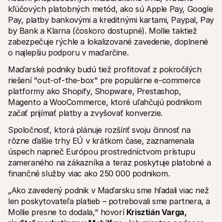
Kontakt
kľúčových platobných metód, ako sú Apple Pay, Google 
Pre nakupujúcich
Pay, platby bankovými a kreditnými kartami, Paypal, Pay 
Zistite, prečo sa Mollie objavila vo vašom bankovom výpise
Pre zákazníkov Mollie
by Bank a Klarna (čoskoro dostupné). Mollie taktiež 
Kontaktujte náš tím zákazníckej podpory
zabezpečuje rýchle a lokalizované zavedenie, doplnené 
Kontaktujte obchodné oddelenie
o najlepšiu podporu v maďarčine.
Zistite, ako môžeme pomôcť vašej firme
Maďarské podniky budú tiež profitovať z pokročilých 
riešení "out-of-the-box" pre populárne e-commerce 
platformy ako Shopify, Shopware, Prestashop, 
Magento a WooCommerce, ktoré uľahčujú podnikom 
začať prijímať platby a zvyšovať konverzie. 
Spoločnosť, ktorá plánuje rozšíriť svoju činnosť na 
rôzne ďalšie trhy EÚ v krátkom čase, zaznamenala 
úspech naprieč Európou prostredníctvom prístupu 
zameraného na zákazníka a teraz poskytuje platobné a 
finančné služby viac ako 250 000 podnikom.
„Ako zavedený podnik v Maďarsku sme hľadali viac než 
len poskytovateľa platieb – potrebovali sme partnera, a 
Mollie presne to dodala,“ hovorí 
Krisztián Varga, 