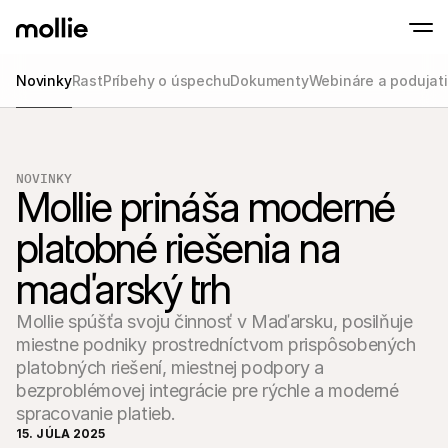
Novinky
Rast
Príbehy o úspechu
Dokumenty
Webináre a podujat
Prijímajte platby
Online platby
Tap to Pay na iPhone
Zistite viac
Prijímajte a spravujte 
Prijímajte bezkontaktné platby priamo na s
Platby osobne
NOVINKY
Mollie prináša moderné 
Prijímajte platby pomo
terminálov a zariaden
Pokladňa
platobné riešenia na 
Ponúknite checkout 
maďarský trh
Opakujúce sa plat
Zbierajte opakované a
platby
Mollie spúšťa svoju činnosť v Maďarsku, posilňuje
Akceptácia a riziko
miestne podniky prostredníctvom prispôsobených
Zabráňte podvodom a
optimalizujte konverz
platobných riešení, miestnej podpory a
Partneri
bezproblémovej integrácie pre rýchle a moderné
Pre S
Pre agentúry
Preskú
spracovanie platieb.
Zistite viac o našom programe partnerských agentúr
elektr
15. JÚLA 2025