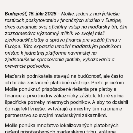
Budapešť, 15. júla 2025
 - Mollie, jeden z najrýchlejšie 
rastúcich poskytovateľov finančných služieb v Európe, 
dnes oznamuje svoj oficiálny vstup na maďarský trh, čím 
zaznamenáva významný míľnik vo svojej misii 
zjednodušiť platby a správu financií pre každú firmu v 
Technické zdroje
Mollie 
Portál pre vývojárov
Doku
Európe. Táto expanzia umožní maďarským podnikom 
Objavte zdroje a aktualizácie pre vývojárov
Preskú
prístup k jednotnej platforme navrhnutej na 
Knižnice
Stav
zjednodušenie spracovania platieb, vykazovania a 
Integrujte Mollie s pripravenými knižnicami
Skontr
Komunita na Discorde
Zázn
prevencie podvodov.
Pridajte sa do našej komunity vývojárov
Prečít
O spoločnosti Mollie
Obsah 
Maďarskí podnikatelia stavajú na budúcnosť, ale často 
Ceny
Článk
ich brzdia zastarané platobné nástroje. Preto je cieľom 
Zobraziť naše ceny
Objavt
Mollie ponúknuť prispôsobené riešenia pre platby a 
vášmu
O nás
Príbe
financie a prvotriedny zákaznícky zážitok, ktoré splnia 
Zistite viac o našom príbehu a 
Pozrit
špecifické potreby miestnych podnikov. A aby to dosiahli 
Novinky
čo najefektívnejšie, vytvárajú aj miestny tím na priame 
Doku
Prečítajte si najnovšie správy od 
partnerstvo so svojimi maďarskými zákazníkmi.
Mollie
Stiahn
Kariéra
Mollie ponúka množstvo lokalizovaných platobných 
Príďte pracovať k nám - hľadáme 
nových zamestnancov!
riešení prispôsobených maďarskému trhu, vrátane 