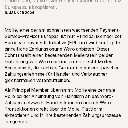
einheitliche, bankbasierte Zahlungsmethode in ganz
Europa zu akzeptieren.
8. JÄNNER 2026
Mollie, einer der am schnellsten wachsenden Payment-
Service-Provider Europas, ist nun Principal Member der 
Technische Ressourcen
Mollie
European Payments Initiative (EPI) und wird künftig die 
Developer-Portal
Doku
einheitliche Zahlungslösung Wero anbieten. Dieser 
Entdecken Sie unsere Ressourcen und Updates für 
Erfahr
Developer
unser
Schritt stellt einen bedeutenden Meilenstein bei der 
Bibliotheken
Statu
Einführung von Wero dar und unterstreicht Mollies 
Integrieren Sie Mollie mit unseren Plug-and-Play-Paketen
Überp
Engagement, die nächste Generation paneuropäischer 
Discord community
Chan
Zahlungserlebnisse für Händler und Verbraucher 
Werden Sie Teil der Entwickler-Community
Lesen 
Über Mollie
Conte
gleichermaßen voranzutreiben.
Preise
Artike
Sehen Sie sich unsere Preise an
Entdec
Als Principal Member übernimmt Mollie eine zentrale 
für Ih
Über uns
Rolle bei der Anbindung von Händlern an das Wero-
Erfol
Unsere Story und Werte
Zahlungsnetzwerk. Händler können dadurch Wero-
Erfahr
News
Erfolg
Transaktionen direkt über die Mollie-Plattform 
Lesen Sie aktuelle Mollie-
Kunde
Neuigkeiten
akzeptieren und in ihre bestehenden Zahlungsprozesse 
Pape
Karriere
integrieren.
Laden 
Kommen Sie zu uns - wir stellen ein!
Kontakt