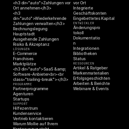
<h3 dir="auto">Zahlungen vor 
vor Ort
Ort annehmen</h3>
Integrierte 
<h3 
Geschäftskonten
dir="auto">Wiederkehrende 
Eingebettetes Kapital
Zahlungen verwalten</h3>
ENTWICKLER
Änderungspro
Rechnungslegung
tokoll
Hauptstadt
Dokumentatio
Ausgehende Zahlungen
n
Risiko & Akzeptanz
Integrationen
LÖSUNGEN
E-Commerce
Bibliotheken
Franchises
Status
Marktplätze
RESSOURCEN
Artikel & Ratgeber
<h3 dir="auto">SaaS &amp; 
Markenmaterialien
Software-Anbieter<br><br 
Erfolgsgeschichten
class="trailing-break"></h3>
Arbeiten & Berichte
PROGRAMME
Partnerprogramme
Webinare & Events
Agenturen
Startups
SUPPORT
Hilfezentrum
Kundenservice
Vertrieb kontaktieren
Warum Mollie auf Ihrem 
Kontoauszug steht