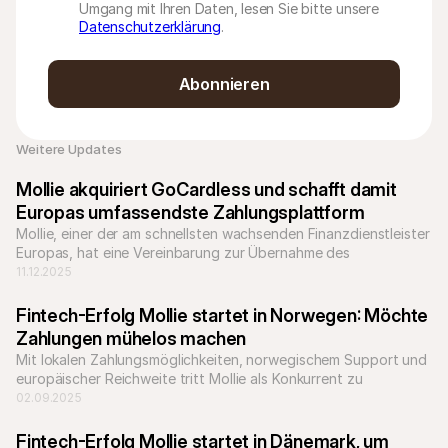
Umgang mit Ihren Daten, lesen Sie bitte unsere
Datenschutzerklärung
.
Abonnieren
Weitere Updates 
Mollie akquiriert GoCardless und schafft damit  
Europas umfassendste Zahlungsplattform
Mollie, einer der am schnellsten wachsenden Finanzdienstleister 
Europas, hat eine Vereinbarung zur Übernahme des 
Bankzahlungsunternehmens GoCardless unterzeichnet.
11.12.2025
Fintech-Erfolg Mollie startet in Norwegen: Möchte 
Zahlungen mühelos machen
Mit lokalen Zahlungsmöglichkeiten, norwegischem Support und 
europäischer Reichweite tritt Mollie als Konkurrent zu 
etablierten Anbietern wie Nets auf.
02.09.2025
Fintech-Erfolg Mollie startet in Dänemark, um 