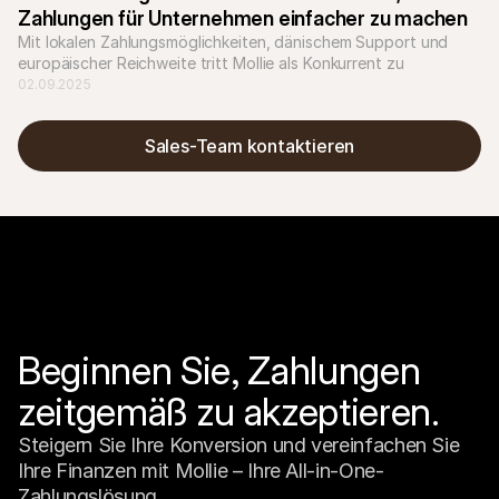
Zahlungen für Unternehmen einfacher zu machen
Mit lokalen Zahlungsmöglichkeiten, dänischem Support und 
europäischer Reichweite tritt Mollie als Konkurrent zu 
etablierten Anbietern wie Nets auf.
02.09.2025
Sales-Team kontaktieren
Beginnen Sie, Zahlungen 
zeitgemäß zu akzeptieren.
Steigern Sie Ihre Konversion und vereinfachen Sie 
Ihre Finanzen mit Mollie – Ihre All-in-One-
Zahlungslösung.