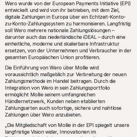
Wero wurde von der European Payments Initiative (EPI) 
Für Endkunden
entwickelt und wird von ihr betrieben, mit dem Ziel, 
Warum steht Mollie auf Ihrem Kontoauszug?
Für Mollie-Händler
digitale Zahlungen in Europa über ein Echtzeit-Konto-
Kontaktieren Sie unseren Händler-Support
zu-Konto-Zahlungssystem zu harmonisieren. Langfristig 
Sales-Team kontaktieren
soll Wero mehrere nationale Zahlungslösungen – 
Erfahren Sie, wie wir Ihrem Unternehmen helfen können
darunter auch das niederländische iDEAL – durch eine 
einheitliche, moderne und skalierbare Infrastruktur 
ersetzen, von der Unternehmen und Verbraucher in der 
gesamten Europäischen Union profitieren.
Die Einführung von Wero über Mollie wird 
voraussichtlich maßgeblich zur Verbreitung der neuen 
Zahlungsmethode im Handel beitragen. Durch die 
Integration von Wero in sein Zahlungsportfolio 
ermöglicht Mollie seinem umfangreichen 
Händlernetzwerk, Kunden neben etablierten 
Zahlungsarten auch sofortige, sichere und nahtlose 
Zahlungen über Wero anzubieten.
„Die Mitgliedschaft von Mollie in der EPI spiegelt unsere 
langfristige Vision wider, Innovationen im 