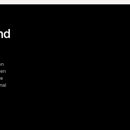
d 
n 
en 
e 
al 