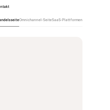
ntakt
andelsseite
Omnichannel-Seite
SaaS-Plattformen