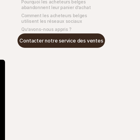
Pourquoi les acheteurs belges 
abandonnent leur panier d’achat
Comment les acheteurs belges 
utilisent les réseaux sociaux
Qu’avons-nous appris ?
Contacter notre service des ventes