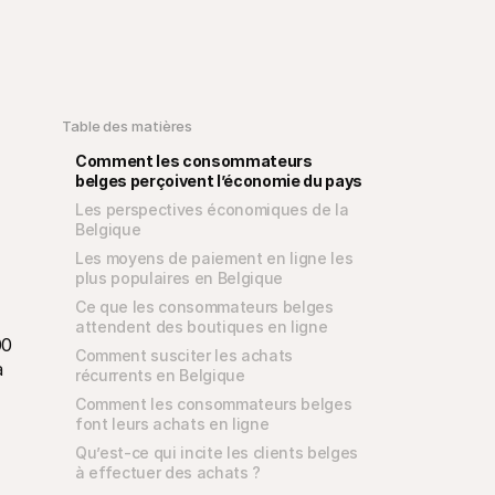
Table des matières
Comment les consommateurs 
belges perçoivent l’économie du pays
Les perspectives économiques de la 
Belgique
Les moyens de paiement en ligne les 
plus populaires en Belgique
Ce que les consommateurs belges 
attendent des boutiques en ligne
0 
Comment susciter les achats 
 
récurrents en Belgique
Comment les consommateurs belges 
font leurs achats en ligne
Qu’est-ce qui incite les clients belges 
à effectuer des achats ?