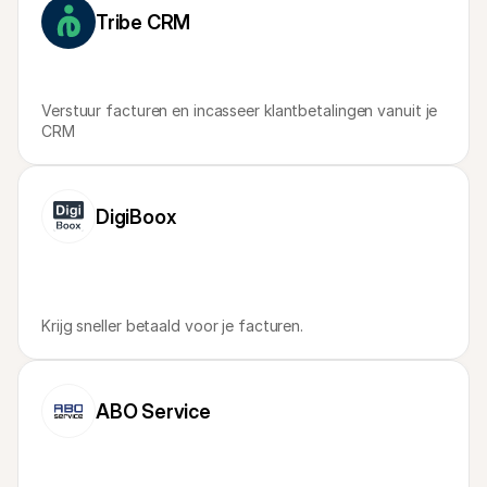
Voor consumenten
Tribe CRM
Waarom zie je Mollie op je bankafschrift?
Voor Mollie-klanten
Neem contact op met Customer Support
Contact met sales
Verstuur facturen en incasseer klantbetalingen vanuit je 
Ontdek hoe we jouw bedrijf kunnen helpen
CRM
DigiBoox
Krijg sneller betaald voor je facturen.
ABO Service