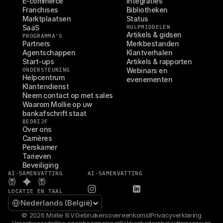
E-commerce
Integraties
Franchises
Bibliotheken
Marktplaatsen
Status
SaaS
HULPMIDDELEN
Artikels & gidsen
PROGRAMMA'S
Partners
Merkbestanden
Agentschappen
Klantverhalen
Start-ups
Artikels & rapporten
ONDERSTEUNING
Webinars en 
Helpcentrum
evenementen
Klantendienst
Neem contact op met sales
Waarom Mollie op uw 
bankafschrift staat
BEDRIJF
Over ons
Carrières
Perskamer
Tarieven
Beveiliging
AI-SAMENVATTING
AI-SAMENVATTING
LOCATIE EN TAAL
Select Language
Nederlands (België)
© 2026 Mollie B.V.
Gebruikersovereenkomst
Privacyverklaring