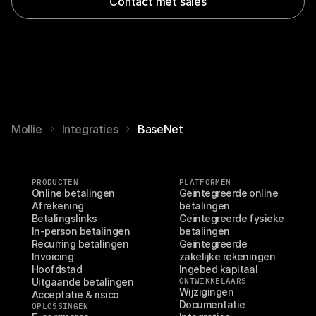
Contact met sales
Mollie
Integraties
BaseNet
PRODUCTEN
PLATFORMEN
Online betalingen
Geïntegreerde online 
Afrekening
betalingen
Betalingslinks
Geïntegreerde fysieke 
In-person betalingen
betalingen
Recurring betalingen
Geïntegreerde 
Invoicing
zakelijke rekeningen
Hoofdstad
Ingebed kapitaal
Uitgaande betalingen
ONTWIKKELAARS
Wijzigingen
Acceptatie & risico
Documentatie
OPLOSSINGEN