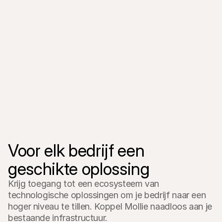
"We will
betaling
geweldig
"Mollie maakt dingen zo makkelijk 
opties a
mogelijk."
Mollie he
Voor elk bedrijf een 
geschikte oplossing
Krijg toegang tot een ecosysteem van 
technologische oplossingen om je bedrijf naar een 
hoger niveau te tillen. Koppel Mollie naadloos aan je 
bestaande infrastructuur.