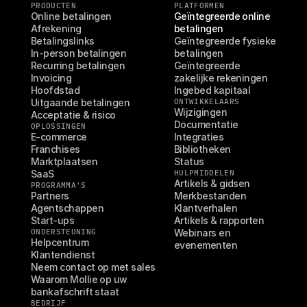
PRODUCTEN
PLATFORMEN
Online betalingen
Geïntegreerde online 
Afrekening
betalingen
Betalingslinks
Geïntegreerde fysieke 
In-person betalingen
betalingen
Recurring betalingen
Geïntegreerde 
Invoicing
zakelijke rekeningen
Hoofdstad
Ingebed kapitaal
Uitgaande betalingen
ONTWIKKELAARS
Wijzigingen
Acceptatie & risico
Documentatie
OPLOSSINGEN
E-commerce
Integraties
Franchises
Bibliotheken
Marktplaatsen
Status
SaaS
HULPMIDDELEN
Artikels & gidsen
PROGRAMMA'S
Partners
Merkbestanden
Agentschappen
Klantverhalen
Start-ups
Artikels & rapporten
ONDERSTEUNING
Webinars en 
Helpcentrum
evenementen
Klantendienst
Neem contact op met sales
Waarom Mollie op uw 
bankafschrift staat
BEDRIJF