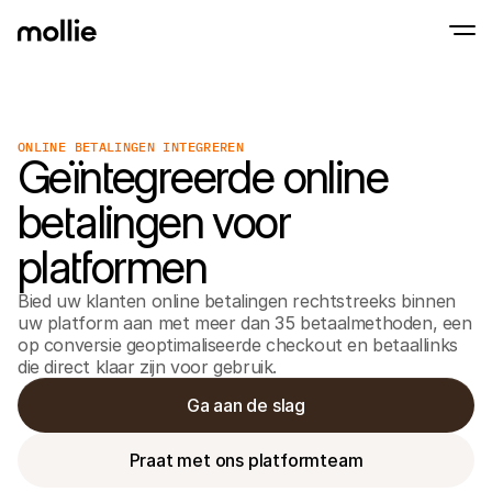
Betalingen
ONLINE BETALINGEN INTEGREREN
Online betalingen
Geïntegreerde online
Tap to Pay op iPhone
Meer weten
Ontvang en beheer onl
Accepteer contactloze betalingen op je iP
betalingen
betalingen voor
In-person betaling
Ontvang betalingen vi
en andere apparaten
platformen
Checkout
Optimaliseer je check
Bied uw klanten online betalingen rechtstreeks binnen 
meer conversie
Recurring betaling
uw platform aan met meer dan 35 betaalmethoden, een 
Ontvang terugkerende
op conversie geoptimaliseerde checkout en betaallinks 
en betalingen voor 
die direct klaar zijn voor gebruik.
Acceptance & Risk
Voorkom fraude en opt
Ga aan de slag
conversie
Partners
Voor agencies
Voor
Praat met ons platformteam
Maak kennis met het Agency-Partnerprogramma
Ontde