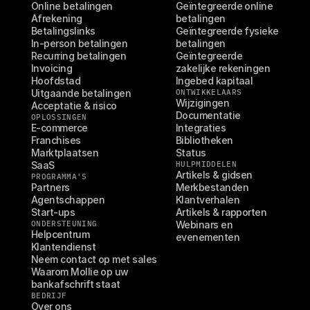
Online betalingen
Geïntegreerde online 
Afrekening
betalingen
Betalingslinks
Geïntegreerde fysieke 
In-person betalingen
betalingen
Recurring betalingen
Geïntegreerde 
Invoicing
zakelijke rekeningen
Hoofdstad
Ingebed kapitaal
Uitgaande betalingen
ONTWIKKELAARS
Wijzigingen
Acceptatie & risico
Documentatie
OPLOSSINGEN
E-commerce
Integraties
Franchises
Bibliotheken
Marktplaatsen
Status
SaaS
HULPMIDDELEN
Artikels & gidsen
PROGRAMMA'S
Partners
Merkbestanden
Agentschappen
Klantverhalen
Start-ups
Artikels & rapporten
ONDERSTEUNING
Webinars en 
Helpcentrum
evenementen
Klantendienst
Neem contact op met sales
Waarom Mollie op uw 
bankafschrift staat
BEDRIJF
Over ons