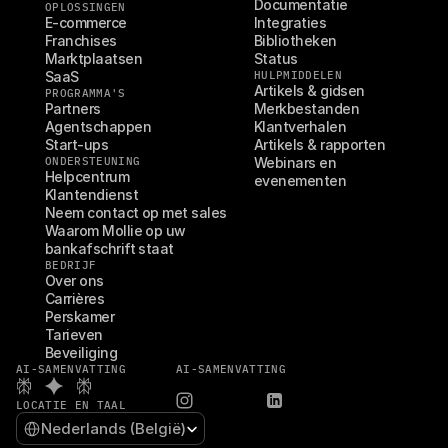
Documentatie
OPLOSSINGEN
E-commerce
Integraties
Franchises
Bibliotheken
Marktplaatsen
Status
SaaS
HULPMIDDELEN
Artikels & gidsen
PROGRAMMA'S
Partners
Merkbestanden
Agentschappen
Klantverhalen
Start-ups
Artikels & rapporten
ONDERSTEUNING
Webinars en 
Helpcentrum
evenementen
Klantendienst
Neem contact op met sales
Waarom Mollie op uw 
bankafschrift staat
BEDRIJF
Over ons
Carrières
Perskamer
Tarieven
Beveiliging
AI-SAMENVATTING
AI-SAMENVATTING
LOCATIE EN TAAL
Select Language
Nederlands (België)