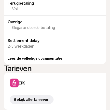
Terugbetaling
Voor consumenten
Waarom zie je Mollie op je bankafschrift?
Vol
Voor Mollie-klanten
Neem contact op met Customer Support
Contact met sales
Overige
Ontdek hoe we jouw bedrijf kunnen helpen
Gegarandeerde betaling
Settlement delay
2-3 werkdagen
Lees de volledige documentatie
Tarieven
EPS
Bekijk alle tarieven