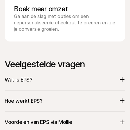
Boek meer omzet
Ga aan de slag met opties om een 
gepersonaliseerde checkout te creëren en zie 
je conversie groeien.
Veelgestelde vragen
Wat is EPS?
Hoe werkt EPS?
De klant kiest zijn bank uit de lijst van 
deelnemende banken.
Voordelen van EPS via Mollie
Na het selecteren van de bank, logt de 