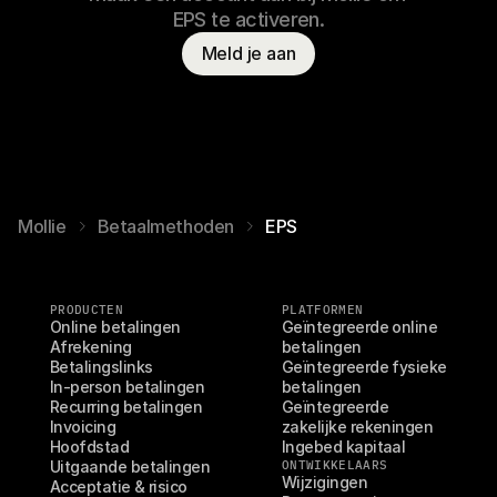
EPS te activeren.
Meld je aan
Mollie
Betaalmethoden
EPS
PRODUCTEN
PLATFORMEN
Online betalingen
Geïntegreerde online 
Afrekening
betalingen
Betalingslinks
Geïntegreerde fysieke 
In-person betalingen
betalingen
Recurring betalingen
Geïntegreerde 
Invoicing
zakelijke rekeningen
Hoofdstad
Ingebed kapitaal
Uitgaande betalingen
ONTWIKKELAARS
Wijzigingen
Acceptatie & risico