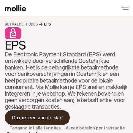
BETAALMETHODES
EPS
Betalingen
EPS
Online betalingen
Tap to Pay op iPhone
Meer weten
Ontvang en beheer onl
Accepteer contactloze betalingen op je iP
betalingen
De Electronic Payment Standard (EPS) werd 
In-person betaling
ontwikkeld door verschillende Oostenrijkse 
Ontvang betalingen vi
en andere apparaten
banken. Het is de belangrijkste betaalmethode 
Checkout
voor bankoverschrijvingen in Oostenrijk en een 
Optimaliseer je check
heel populaire betaalmethode voor de lokale 
meer conversie
Recurring betaling
consument. Via Mollie kan je EPS snel en makkelijk 
Ontvang terugkerende
integreren in je webshop. We rekenen bovendien 
en betalingen voor 
geen verborgen kosten aan; je betaalt enkel voor 
Acceptance & Risk
geslaagde transacties.
Voorkom fraude en opt
conversie
Partners
Ga meteen aan de slag
Voor agencies
Voor
Maak kennis met het Agency-Partnerprogramma
Ontde
Toegang tot alle functies
Alleen betalen per transactie