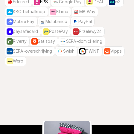
Edenred
EPS
Google Pay
iDEAL
in3
KBC-betaalknop
Klarna
MB Way
Mobile Pay
Multibanco
PayPal
paysafecard
PostePay
Przelewy24
Riverty
Satispay
SEPA-domiciliëring
SEPA-overschrijving
Swish
TWINT
Vipps
Wero