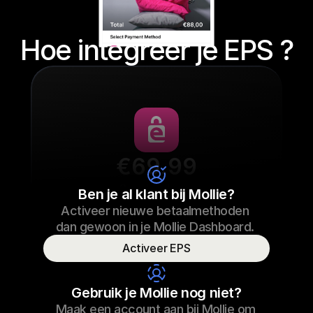
Hoe integreer je EPS ?
€69.99
Sneaker laces
Ben je al klant bij Mollie?
Activeer nieuwe betaalmethoden 
€69.99
Sneaker laces
23/09/2022 17:29
dan gewoon in je Mollie Dashboard.  
Paid
Activeer EPS
Consumer name
T. Otter
Gebruik je Mollie nog niet?
Maak een account aan bij Mollie om 