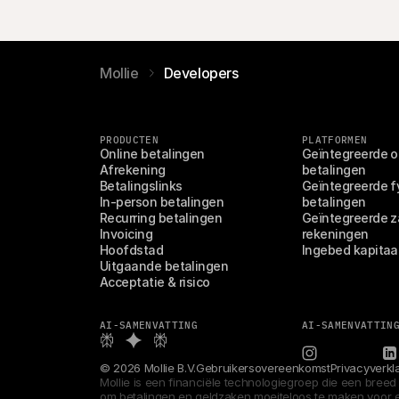
Mollie
Developers
PRODUCTEN
PLATFORMEN
Online betalingen
Geïntegreerde on
Afrekening
betalingen
Betalingslinks
Geïntegreerde fy
In-person betalingen
betalingen
Recurring betalingen
Geïntegreerde za
Invoicing
rekeningen
Hoofdstad
Ingebed kapitaa
Uitgaande betalingen
Acceptatie & risico
AI-SAMENVATTING
AI-SAMENVATTIN
© 2026 Mollie B.V.
Gebruikersovereenkomst
Privacyverkl
Mollie is een financiële technologiegroep die een breed
om betalingen en geldzaken moeiteloos te maken voor elk 