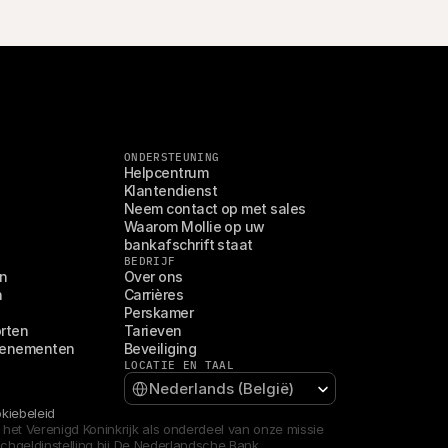
ONDERSTEUNING
Helpcentrum
Klantendienst
Neem contact op met sales
Waarom Mollie op uw 
bankafschrift staat
BEDRIJF
en
Over ons
n
Carrières
Perskamer
orten
Tarieven
venementen
Beveiliging
LOCATIE EN TAAL
Select Language
Nederlands (België)
kiebeleid
het Verenigd Koninkrijk als onderdeel van onze missie 
schgeldinstelling bij De Nederlandsche Bank 