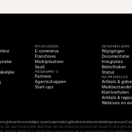
OPLOSSINGEN
ONTWIKKELAARS
line 
E-commerce
Wijzigingen
Franchises
Documentatie
sieke 
Marktplaatsen
Integraties
SaaS
Bibliotheken
kelijke 
PROGRAMMA'S
Status
Partners
HULPMIDDELEN
Agentschappen
Artikels & gids
l
Start-ups
Merkbestande
Klantverhalen
Artikels & rapp
Webinars en e
G
aring
Verantwoordelijke openbaarmaking
Klokkenluidersbeleid
Impressum
Coo
 scala aan financiële diensten en technische producten levert in Europa en 
bedrijf. Mollie B.V. heeft een vergunning en is geregistreerd als elektroni