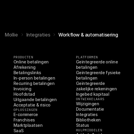
Mollie
Integraties
Workflow & automatisering
PRODUCTEN
PLATFORMEN
Online betalingen
Geïntegreerde online 
Afrekening
betalingen
Betalingslinks
Geïntegreerde fysieke 
In-person betalingen
betalingen
Recurring betalingen
Geïntegreerde 
Invoicing
zakelijke rekeningen
Hoofdstad
Ingebed kapitaal
Uitgaande betalingen
ONTWIKKELAARS
Wijzigingen
Acceptatie & risico
Documentatie
OPLOSSINGEN
E-commerce
Integraties
Franchises
Bibliotheken
Marktplaatsen
Status
SaaS
HULPMIDDELEN