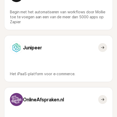
Voor consumenten
Waarom zie je Mollie op je bankafschrift?
Begin met het automatiseren van workflows door Mollie 
Voor Mollie-klanten
toe te voegen aan een van de meer dan 5000 apps op 
Neem contact op met Customer Support
Zapier
Contact met sales
Ontdek hoe we jouw bedrijf kunnen helpen
Junipeer
Het iPaaS-platform voor e-commerce.
OnlineAfspraken.nl