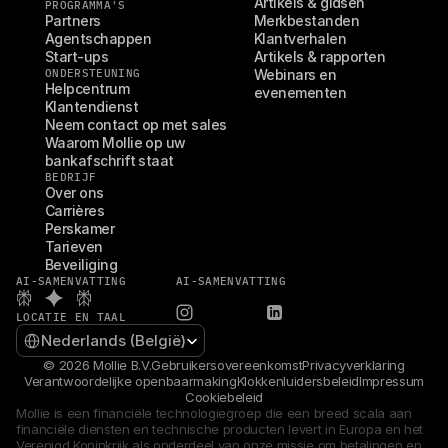
Artikels & gidsen
PROGRAMMA'S
Partners
Merkbestanden
Agentschappen
Klantverhalen
Start-ups
Artikels & rapporten
ONDERSTEUNING
Webinars en 
Helpcentrum
evenementen
Klantendienst
Neem contact op met sales
Waarom Mollie op uw 
bankafschrift staat
BEDRIJF
Over ons
Carrières
Perskamer
Tarieven
Beveiliging
AI-SAMENVATTING
AI-SAMENVATTING
LOCATIE EN TAAL
Select Language
Nederlands (België)
© 2026 Mollie B.V.
Gebruikersovereenkomst
Privacyverklaring
Verantwoordelijke openbaarmaking
Klokkenluidersbeleid
Impressum
Cookiebeleid
Mollie is een financiële technologiegroep die een breed scala aan 
financiële diensten en technische producten levert in Europa en het 
Verenigd Koninkrijk als onderdeel van onze missie om betalingen en 