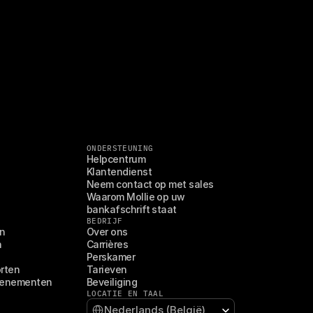
ONDERSTEUNING
Helpcentrum
Klantendienst
Neem contact op met sales
Waarom Mollie op uw 
bankafschrift staat
BEDRIJF
en
Over ons
n
Carrières
Perskamer
orten
Tarieven
venementen
Beveiliging
LOCATIE EN TAAL
Select Language
Nederlands (België)