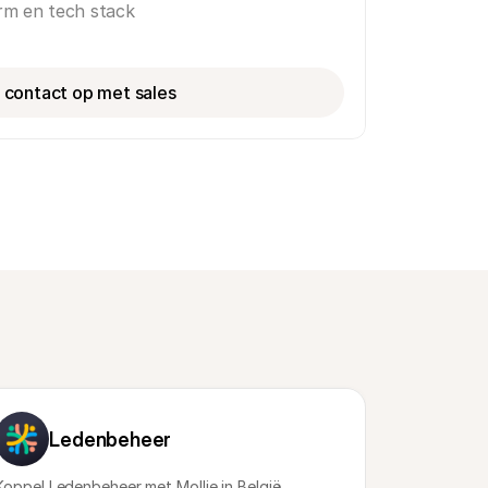
orm en tech stack
contact op met sales
Ledenbeheer
Koppel Ledenbeheer met Mollie in België. 