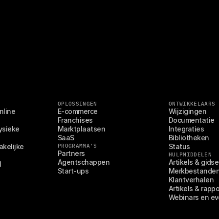
OPLOSSINGEN
ONTWIKKELAARS
line 
E-commerce
Wijzigingen
Franchises
Documentatie
sieke 
Marktplaatsen
Integraties
SaaS
Bibliotheken
kelijke 
PROGRAMMA'S
Status
Partners
HULPMIDDELEN
Agentschappen
Artikels & gids
l
Start-ups
Merkbestande
Klantverhalen
Artikels & rapp
Webinars en e
G