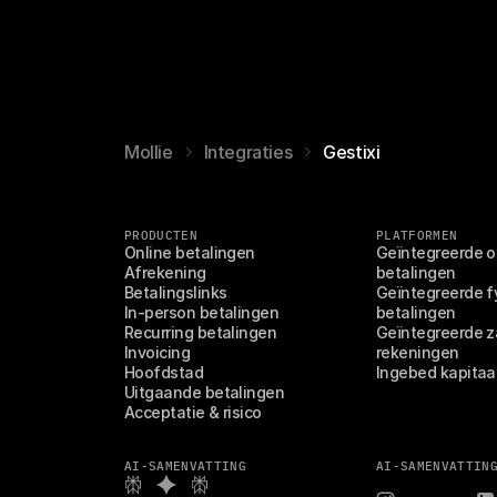
Mollie
Integraties
Gestixi
PRODUCTEN
PLATFORMEN
Online betalingen
Geïntegreerde on
Afrekening
betalingen
Betalingslinks
Geïntegreerde fy
In-person betalingen
betalingen
Recurring betalingen
Geïntegreerde za
Invoicing
rekeningen
Hoofdstad
Ingebed kapitaa
Uitgaande betalingen
Acceptatie & risico
AI-SAMENVATTING
AI-SAMENVATTIN