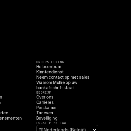
ONDERSTEUNING
Helpcentrum
Klantendienst
Neem contact op met sales
Waarom Mollie op uw 
bankafschrift staat
BEDRIJF
en
Over ons
n
Carrières
Perskamer
orten
Tarieven
venementen
Beveiliging
LOCATIE EN TAAL
Select Language
Nederlands (België)