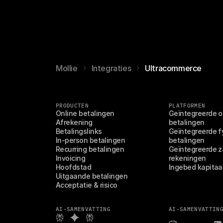
Mollie
Integraties
Ultracommerce
PRODUCTEN
PLATFORMEN
Online betalingen
Geïntegreerde on
Afrekening
betalingen
Betalingslinks
Geïntegreerde fy
In-person betalingen
betalingen
Recurring betalingen
Geïntegreerde za
Invoicing
rekeningen
Hoofdstad
Ingebed kapitaa
Uitgaande betalingen
Acceptatie & risico
AI-SAMENVATTING
AI-SAMENVATTIN