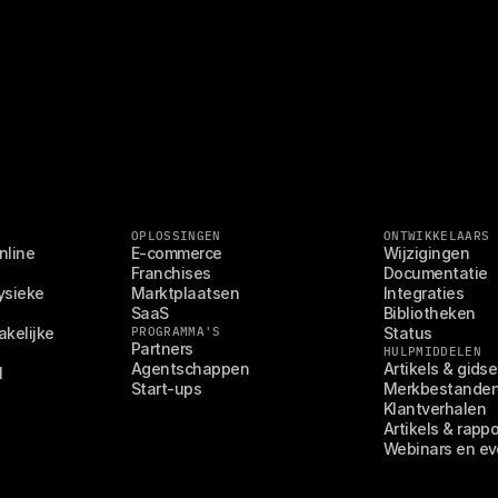
OPLOSSINGEN
ONTWIKKELAARS
line 
E-commerce
Wijzigingen
Franchises
Documentatie
sieke 
Marktplaatsen
Integraties
SaaS
Bibliotheken
kelijke 
PROGRAMMA'S
Status
Partners
HULPMIDDELEN
Agentschappen
Artikels & gids
l
Start-ups
Merkbestande
Klantverhalen
Artikels & rapp
Webinars en e
G