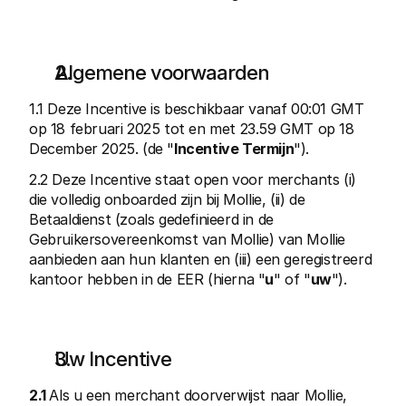
Algemene voorwaarden 
1.1 Deze Incentive is beschikbaar vanaf 00:01 GMT 
op 18 februari 2025 tot en met 23.59 GMT op 18 
Technische documentatie
Mollie 
Portaal voor developers
Docu
December 2025. (de "
Incentive Termijn
").
Ontdek documentatie en updates voor developers
Verken
Libraries
Statu
2.2 Deze Incentive staat open voor merchants (i) 
Integreer Mollie met kant-en-klare pakketten
Check 
die volledig onboarded zijn bij Mollie, (ii) de 
Discord community
Chan
Betaaldienst (zoals gedefinieerd in de 
Word lid van onze developer community
Blij o
Over Mollie
Mollie
Gebruikersovereenkomst van Mollie) van Mollie 
Prijzen
Inzic
aanbieden aan hun klanten en (iii) een geregistreerd 
Bekijk onze tarieven
Ontdek
kantoor hebben in de EER (hierna "
u
" of "
uw
").
voorui
Over ons
Succ
Maak kennis met ons verhaal en 
onze waarden
Ontdek
onder
Nieuws
Gids
Het laatste nieuws over Mollie
Uw Incentive
Downl
Vacatures
Kom werken bij Mollie. Ontdek de 
vacatures!
2.1 
Als u een merchant doorverwijst naar Mollie, 
Contact