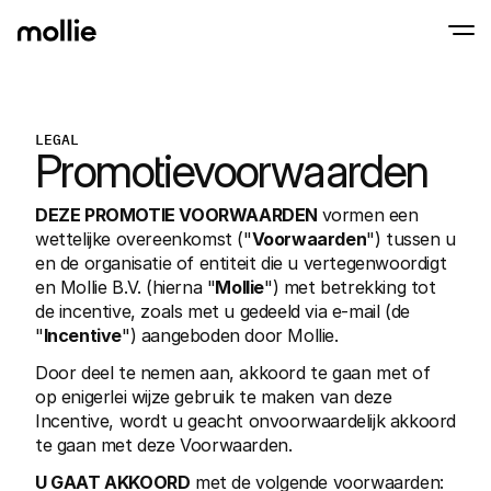
Betalingen
LEGAL
Promotievoorwaarden
Online betalingen
Tap to Pay op iPhone
Meer weten
Ontvang en beheer onl
Accepteer contactloze betalingen op je iP
betalingen
In-person betaling
DEZE PROMOTIE VOORWAARDEN 
vormen een 
Ontvang betalingen vi
wettelijke overeenkomst ("
Voorwaarden
") tussen u 
en andere apparaten
en de organisatie of entiteit die u vertegenwoordigt 
Checkout
Optimaliseer je check
en Mollie B.V. (hierna "
Mollie
") met betrekking tot 
meer conversie
de incentive, zoals met u gedeeld via e-mail (de 
Recurring betaling
"
Incentive
") aangeboden door Mollie.
Ontvang terugkerende
en betalingen voor 
Door deel te nemen aan, akkoord te gaan met of 
Acceptance & Risk
Voorkom fraude en opt
op enigerlei wijze gebruik te maken van deze 
conversie
Incentive, wordt u geacht onvoorwaardelijk akkoord 
Partners
te gaan met deze Voorwaarden.
Voor agencies
Voor
Maak kennis met het Agency-Partnerprogramma
Ontde
U GAAT AKKOORD
 met de volgende voorwaarden: