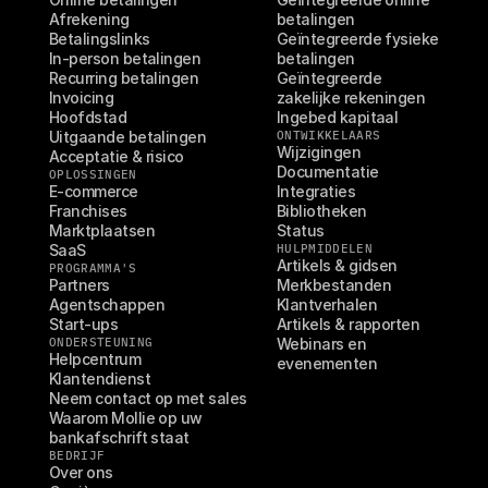
Afrekening
betalingen
Betalingslinks
Geïntegreerde fysieke 
In-person betalingen
betalingen
Recurring betalingen
Geïntegreerde 
Invoicing
zakelijke rekeningen
Hoofdstad
Ingebed kapitaal
Uitgaande betalingen
ONTWIKKELAARS
Wijzigingen
Acceptatie & risico
Documentatie
OPLOSSINGEN
E-commerce
Integraties
Franchises
Bibliotheken
Marktplaatsen
Status
SaaS
HULPMIDDELEN
Artikels & gidsen
PROGRAMMA'S
Partners
Merkbestanden
Agentschappen
Klantverhalen
Start-ups
Artikels & rapporten
ONDERSTEUNING
Webinars en 
Helpcentrum
evenementen
Klantendienst
Neem contact op met sales
Waarom Mollie op uw 
bankafschrift staat
BEDRIJF
Over ons