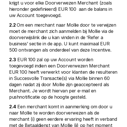
krijgt u voor elke Doorverwezen Merchant (zoals 
Voor consumenten
hieronder gedefinieerd) EUR 100  aan de balans in 
Waarom zie je Mollie op je bankafschrift?
Voor Mollie-klanten
uw Account toegevoegd.
Neem contact op met Customer Support
Contact met sales
2.2 
Om een merchant naar Mollie door te verwijzen 
Ontdek hoe we jouw bedrijf kunnen helpen
moet de merchant zich aanmelden bij Mollie via de 
doorverwijslink die u kan vinden in de ‘Refer a 
business’ sectie in de app. U kunt maximaal EUR 
500 ontvangen als onderdeel van deze Incentive.
2.3
 EUR 100 zal op uw Account worden 
toegevoegd indien een Doorverwezen Merchant 
EUR 100 heeft verwerkt voor klanten die resulteren 
in Succesvolle Transactie(s) via Mollie binnen 60 
dagen nadat zij door Mollie zijn geaccepteerd als 
Merchant. Je wordt hiervan per e-mail en 
pushnotificatie op de hoogte gesteld. 
2.4
 Een merchant komt in aanmerking om door u 
naar Mollie te worden doorverwezen als de 
merchant (i) geen eerdere ervaring heeft in verband 
met de Betaaldienst van Mollie (ii) op het moment 