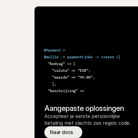
$Payment =
$mollie -> paymentLinks -> create ([
  “bedrag” => [
    “valuta” => “EUR”,
    “waarde” => “99.00”,
    ],
  “beschrijving” =>
Aangepaste oplossingen
Accepteer je eerste persoonlijke 
betaling met slechts zes regels code.
Naar docs