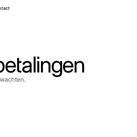
ntact
betalingen
 wachten.