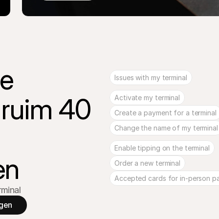
e 
Issues with my terminal
ruim 40 
Activate my terminal
Create a payment for a terminal
Change the name of my terminal
Enable tipping on the terminal
en
Order a new terminal
Accepted cards for in-person 
rminal
ngen