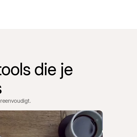
ols die je 
s
ereenvoudigt.