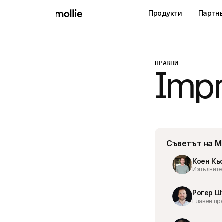
Продукти
Партн
ПРАВНИ
Imp
Съветът на Mol
Коен Кь
Изпълните
Рогер Ш
Главен пр