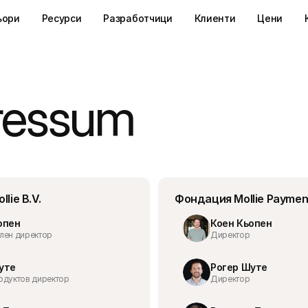
ьори
Ресурси
Разработчици
Клиенти
Цени
ressum
lie B.V.
Фондация Mollie Paymen
опен
Коен Кьопен
лен директор
Директор
уте
Рогер Шуте
одуктов директор
Директор