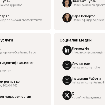
 Тулан
Винсент Тулан
нансов директор
Главен финансов дирек
берто
Сара Роберто
ицер по риска и съответствието
Главен офицер по риска 
 услуги
Социални медии
.
ЛинкедИн
атор на уебсайта mollie.com
linkedin.com/company/m
 идентификационен 
Инстаграм
instagram.com/mollie
9.091.B01
Instagram Работи
ки регистър
instagram.com/lifeatmolli
, 302.04.462
Х
ен надзорен орган
x.com/molliepayments