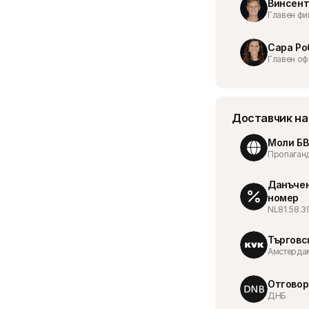
Винсент
Главен фи
Сара Ро
Главен оф
Доставчик на
Моли БВ
Пропаганд
Данъчен
номер
NL81.58.3
Търговс
Амстердам
Отговор
ДНБ