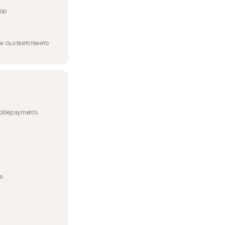
тор
и съответствието
olliepayments
e