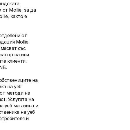
ндската 
т Mollie, за да 
ie, както е 
отделени от 
дация Mollie 
месват със 
запор на или 
те клиенти. 
NB.
обствениците на 
ка на уеб 
от методи на 
t. Услугата на 
а уеб магазина и 
твеника на уеб 
отребителя и 