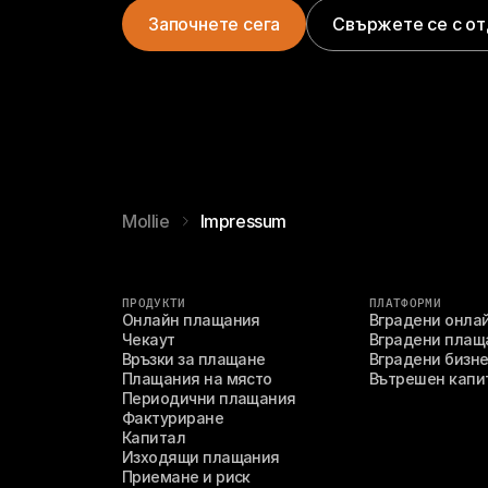
Започнете сега
Свържете се с от
Mollie
Impressum
ПРОДУКТИ
ПЛАТФОРМИ
Онлайн плащания
Вградени онла
Чекаут
Вградени плащ
Връзки за плащане
Вградени бизне
Плащания на място
Вътрешен капи
Периодични плащания
Фактуриране
Капитал
Изходящи плащания
Приемане и риск