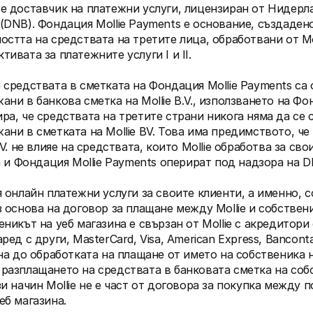
е доставчик на платежни услуги, лицензиран от Нидерла
(DNB). Фондация Mollie Payments е основание, създадено о
остта на средствата на третите лица, обработвани от Moll
тивата за платежните услуги I и II.
 средствата в сметката на Фондация Mollie Payments са 
ани в банкова сметка на Mollie B.V., използването на Фон
ра, че средствата на третите страни никога няма да се с
ани в сметката на Mollie BV. Това има предимството, че 
.V. не влияе на средствата, които Mollie обработва за свои
ка и Фондация Mollie Payments оперират под надзора на D
я онлайн платежни услуги за своите клиенти, а именно, с
з основа на договор за плащане между Mollie и собствени
еникът на уеб магазина е свързан от Mollie с акредитори 
ред с други, MasterCard, Visa, American Express, Bancontac
ена до обработката на плащане от името на собственика н
разплащането на средствата в банковата сметка на собс
зи начин Mollie не е част от договора за покупка между п
еб магазина.