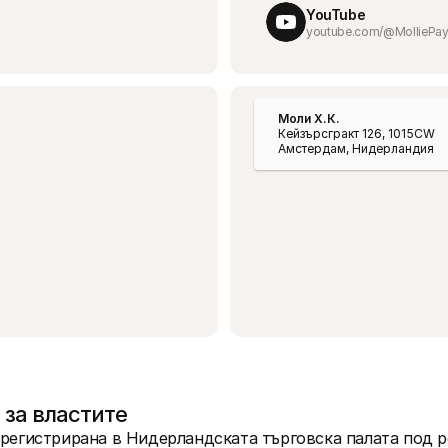
YouTube
youtube.com/@MolliePa
Моли Х.К.
Кейзърсгракт 126, 1015CW 
Амстердам, Нидерландия
за властите
, регистрирана в Нидерландската търговска палата под 