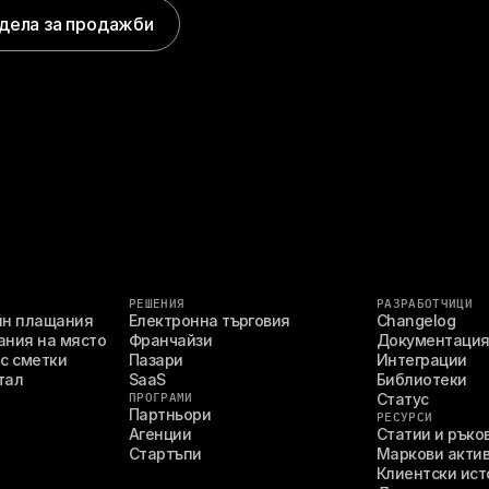
дела за продажби
РЕШЕНИЯ
РАЗРАБОТЧИЦИ
йн плащания
Електронна търговия
Changelog
ания на място
Франчайзи
Документаци
с сметки
Пазари
Интеграции
тал
SaaS
Библиотеки
ПРОГРАМИ
Статус
Партньори
РЕСУРСИ
Агенции
Статии и ръко
Стартъпи
Маркови акти
Клиентски ист