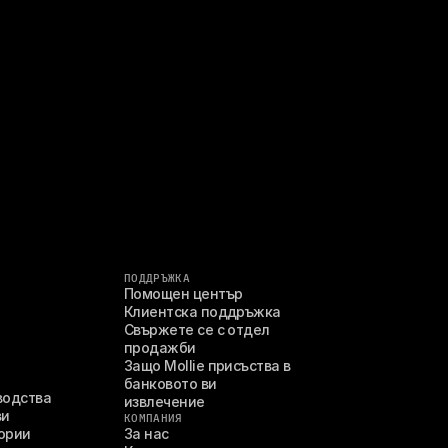
ПОДДРЪЖКА
Помощен център
я
Клиентска поддръжка
Свържете се с отдел 
продажби
Защо Mollie присъства в 
банковото ви 
водства
извлечение
ви
КОМПАНИЯ
ории
За нас