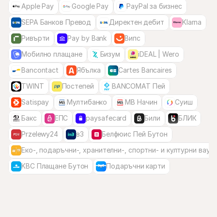
Apple Pay
Google Pay
PayPal за бизнес
SEPA Банков Превод
Директен дебит
Klarna
Ривърти
Pay by Bank
Випс
Мобилно плащане
Бизум
iDEAL | Wero
Bancontact
Ябълка
Cartes Bancaires
TWINT
Постепей
BANCOMAT Пей
Satispay
Мултибанкo
MB Начин
Суиш
Бакс
ЕПС
paysafecard
Били
БЛИК
Przelewy24
в3
Белфюис Пей Бутон
Еко-, подаръчни-, хранителни-, спортни- и културни вауч
KBC Плащане Бутон
Подаръчни карти