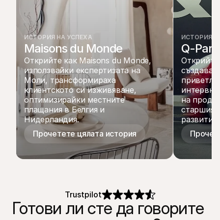
ИСТОРИЯ НА УСПЕХА
ИСТОРИЯ Н
Maisons du Monde
Q-Park
Открийте как Maisons du Monde, 
Открийте 
използвайки експертизата на 
създава у
Моли, трансформираха 
приветлив
клиентското си изживяване, 
интервю с
оптимизирайки местните 
на продаж
плащания в Белгия и 
старшия м
Нидерландия.
развитие н
Прочетете цялата история
Прочет
Trustpilot
Готови ли сте да говорите 