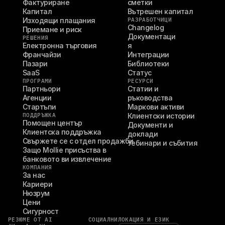
Фактуриране
сметки
Капитал
Вътрешен капитал
Изходящи плащания
РАЗРАБОТЧИЦИ
Changelog
Приемане и риск
Документаци
РЕШЕНИЯ
Електронна търговия
я
Франчайзи
Интеграции
Пазари
Библиотеки
SaaS
Статус
ПРОГРАМИ
РЕСУРСИ
Партньори
Статии и 
Агенции
ръководства
Стартъпи
Маркови активи
ПОДДРЪЖКА
Клиентски истории
Помощен център
Документи и 
Клиентска поддръжка
доклади
Свържете се с отдел продажби
Уебинари и събития
Защо Mollie присъства в 
банковото ви извлечение
КОМПАНИЯ
За нас
Кариери
Нюзрум
Цени
Сигурност
РЕЗЮМЕ ОТ AI
СОЦИАЛНИ
ЛОКАЦИЯ И ЕЗИК