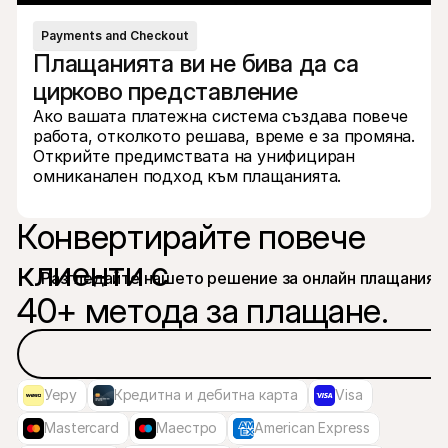
Payments and Checkout
Плащанията ви не бива да са 
цирково представление
Ако вашата платежна система създава повече 
работа, отколкото решава, време е за промяна. 
Открийте предимствата на унифициран 
омниканален подход към плащанията.
Конвертирайте повече 
клиенти с 

Разгледайте нашето решение за онлайн плащания

40+ метода за плащане.
Уеру
Кредитна и дебитна карта
Visa
Mastercard
Маестро
American Express