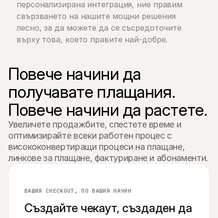
персонализирана интеграция, ние правим 
свързването на нашите мощни решения 
лесно, за да можете да се съсредоточите 
върху това, което правите най-добре.
Повече начини да 
получавате плащания.

Повече начини да растете.
Увеличете продажбите, спестете време и 
оптимизирайте всеки работен процес с 
висококонвертиращи процеси на плащане, 
линкове за плащане, фактуриране и абонаменти.
оръчка #1103
чески велосипед
€3,299
ВАШИЯ CHECKOUT, ПО ВАШИЯ НАЧИН
Създайте чекаут, създаден да