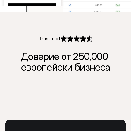
Контакт
За купувачи
Разберете защо Mollie е на вашето банково извлечение
За клиентите на Mollie
Свържете се с нашия екип по клиентска поддръжка
Свържете се с отдел продажби
Открийте как можем да помогнем на вашия бизнес
Trustpilot
Доверие от 250,000 
европейски бизнеса