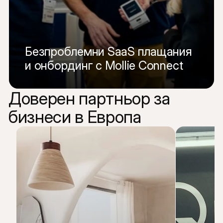
Безпроблемни SaaS плащания 
и онбординг с Mollie Connect
Доверен партньор за 
Прочетете цялата история
бизнеси в Европа