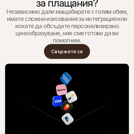
за плащания?
Независимо дали мащабирате с голям обем,
имате сложни изисквания за интеграция или
искате да обсъдите персонализирано
ценообразуване, ние сме готови да ви
помогнем.
Свържете се