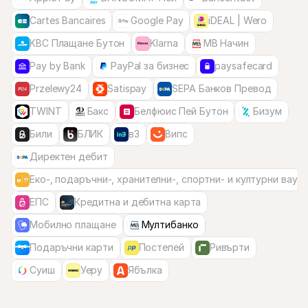
Cartes Bancaires
Google Pay
iDEAL | Wero
KBC Плащане Бутон
Klarna
MB Начин
Pay by Bank
PayPal за бизнес
paysafecard
Przelewy24
Satispay
SEPA Банков Превод
TWINT
Бакс
Белфюис Пей Бутон
Бизум
Били
БЛИК
в3
Випс
Директен дебит
Еко-, подаръчни-, хранителни-, спортни- и културни вауч
ЕПС
Кредитна и дебитна карта
Мобилно плащане
Мултибанкo
Подаръчни карти
Постепей
Ривърти
Суиш
Уеру
Ябълка