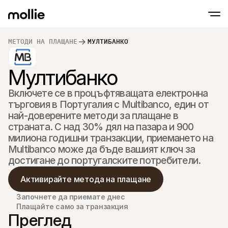
МЕТОДИ НА ПЛАЩАНЕ
МУЛТИБАНКO
Приемайте плащания
Онлайн плащания
Мултибанкo
Tap to Pay на iPhone
Научете повече
Приемайте и управля
Приемайте безконтактни плащания напра
онлайн плащания
Включете се в процъфтяващата електронна 
Плащания на мяс
Приемайте плащания
търговия в Португалия с Multibanco, един от 
терминали и устрой
най-доверените методи за плащане в 
Чекаут
страната. С над 30% дял на пазара и 900 
Предлагайте чекаут,
оптимизиран за кон
милиона годишни транзакции, приемането на 
Повтарящи се пл
Multibanco може да бъде вашият ключ за 
Събиране на периоди
абонаментни плаща
Приемане и риск
Активирайте метода на плащане
Предотвратете изма
оптимизирайте кон
Партньори
Започнете да приемате днес
За агенции
За Sa
Плащайте само за транзакция
Научете повече за нашата партньорска програма за 
Разгл
Преглед
агенции
елект