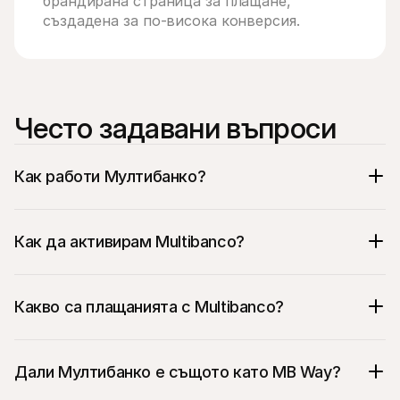
брандирана страница за плащане, 
създадена за по-висока конверсия.
Често задавани въпроси
Как работи Мултибанко?
Как да активирам Multibanco?
Какво са плащанията с Multibanco?
Дали Мултибанко е същото като MB Way?