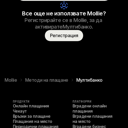
Име на потребителя
Т. Отар
Все още не използвате Mollie?
Регистрирайте се в Mollie, за да 
активиратеМултибанкo.
Регистрация
Mollie
Методи на плащане
Мултибанкo
ПРОДУКТИ
ПЛАТФОРМИ
Онлайн плащания
Вградени онлайн 
Чекаут
плащания
Връзки за плащане
Вградени плащания 
Плащания на място
на място
Периодични плащания
Вградени бизнес 