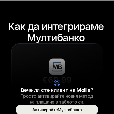
Как да интегрираме 
Мултибанкo 
€69.99
Връзки за маратонки
Вече ли сте клиент на Mollie?
Просто активирайте новия метод 
€69.99
Връзки за маратонки
23/09/2022 17:29
на плащане в таблото си.
Платено
АктивирайтеМултибанкo