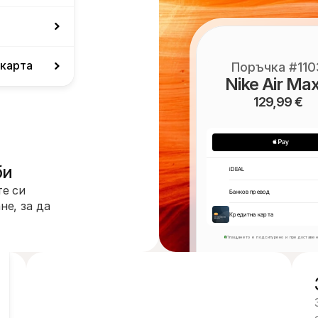
 карта
Поръчка #110
Nike Air Max
129,99 €
би
iDEAL
е си 
Банков превод
е, за да 
Кредитна карта
Плащането е подсигурено и предоставен