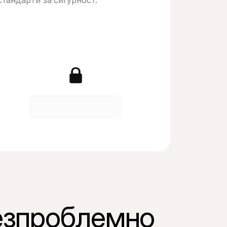
стандарти за сигурност.
erican Express
Visa
аучери
iDEAL | Wero
езпроблемно 