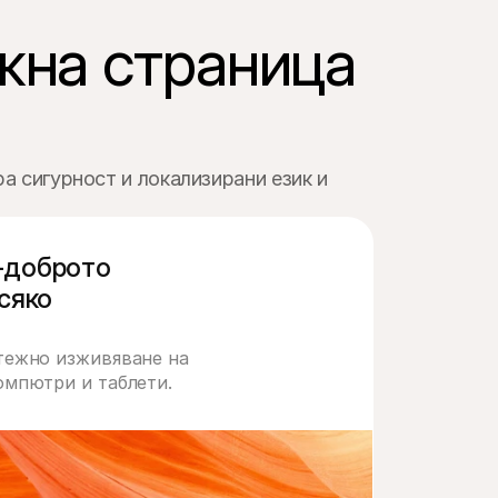
на страница

а сигурност и локализирани език и 
доброто 
сяко 
тежно изживяване на 
омпютри и таблети.