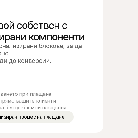
вой собствен с
ирани компоненти
нализирани блокове, за да 
рно 
ди до конверсии.
ването при плащане
прямо вашите клиенти
 за безпроблемни плащания
лизиран процес на плащане