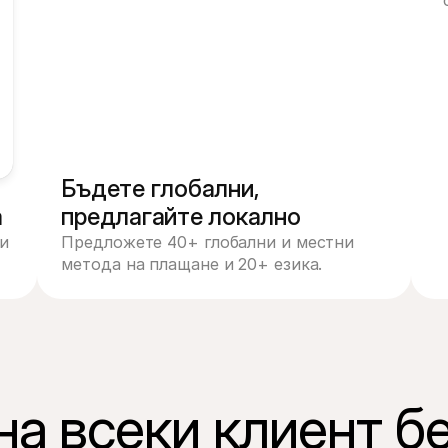
Mastercard
Am
PayPal
В
Бъдете глобални, 
а
предлагайте локално
 
Предложете 40+ глобални и местни 
метода на плащане и 20+ езика.
Име на картодържател
а всеки клиент б
Номер на карта
CVV
Дата на изтичане
Плати