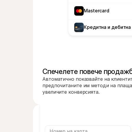
Mastercard
Кредитна и дебитна
Спечелете повече продаж
Автоматично показвайте на клиентит
предпочитаните им методи на плащан
увеличите конверсията.
Номер на карта