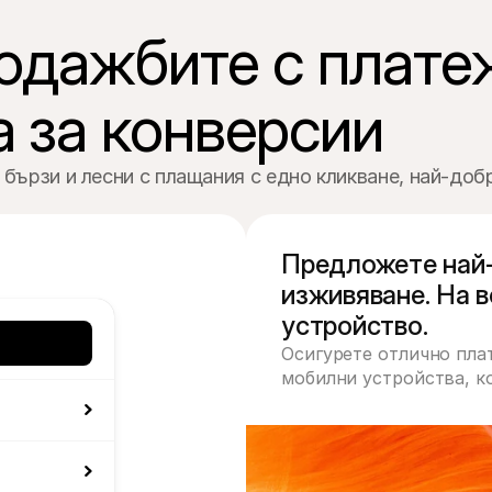
одажбите с платеж
 за конверсии
бързи и лесни с плащания с едно кликване, най-добр
Предложете най-
изживяване. На в
устройство.
Осигурете отлично пла
мобилни устройства, к