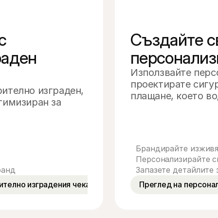
 
Създайте с
аден 
персонализ
Използвайте персо
Име на картодържател
проектирате сигу
Номер на карта
ително изграден, 
плащане, което во
CVV
Дата на изтичане
тимизиран за 
Платете 
239,00 €
Брандирайте изживя
Персонализирайте с
ранд
Запазете детайлите
ително изградения чекаут
Преглед на персона