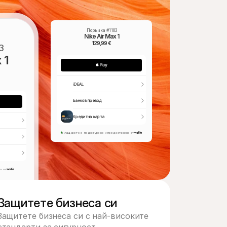
Поръчка #1103
Nike Air Max 1
129,99 €
3
 1
iDEAL
Банков превод
Кредитна карта
Плащането е подсигурено и предоставено от
о от
Защитете бизнеса си
Защитете бизнеса си с най-високите 