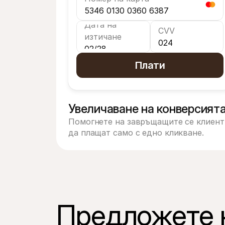
5346 0130 0360 6387
Дата на 
CVV
изтичане
024
02/28
Плати
Увеличаване на конверсият
Помогнете на завръщащите се клиенти
да плащат само с едно кликване.
Предложете н